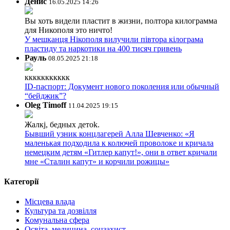
Денис
16.05.2025 14:26
Вы хоть видели пластит в жизни, полтора килограмма
для Никополя это ничто!
У мешканця Нікополя вилучили півтора кілограма
пластиду та наркотики на 400 тисяч гривень
Рауль
08.05.2025 21:18
ккккккккккк
ID-паспорт: Документ нового поколения или обычный
“бейджик”?
Oleg Timoff
11.04.2025 19:15
Жалкj, бедных детok.
Бывший узник концлагерей Алла Шевченко: «Я
маленькая подходила к колючей проволоке и кричала
немецким детям «Гитлер капут!», они в ответ кричали
мне «Сталин капут» и корчили рожицы»
Категорії
Місцева влада
Культура та дозвілля
Комунальна сфера
Освіта, медицина, соцзахист