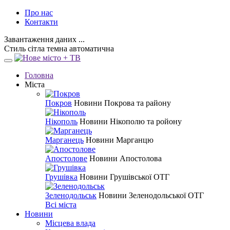
Про нас
Контакти
Завантаження даних ...
Стиль
сітла
темна
автоматична
Головна
Міста
Покров
Новини Покрова та району
Нікополь
Новини Нікополю та ройону
Марганець
Новини Марганцю
Апостолове
Новини Апостолова
Грушівка
Новини Грушівської ОТГ
Зеленодольськ
Новини Зеленодольської ОТГ
Всі міста
Новини
Місцева влада