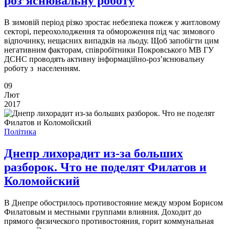
роз’яснювальну роботу
В зимовій період різко зростає небезпека пожеж у житловому
секторі, переохолодження та обмороження під час зимового
відпочинку, нещасних випадків на льоду. Щоб запобігти цим
негативним факторам, співробітники Покровського МВ ГУ
ДСНС проводять активну інформаційно-роз’яснювальну
роботу з населенням.
09
Лют
2017
Політика
Днепр лихорадит из-за больших
разборок. Что не поделят Филатов и
Коломойский
В Днепре обострилось противостояние между мэром Борисом
Филатовым и местными группами влияния. Доходит до
прямого физического противостояния, горит коммунальная