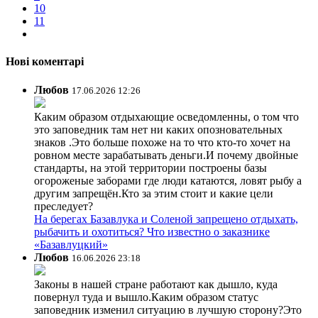
10
11
Нові коментарі
Любов
17.06.2026 12:26
Каким образом отдыхающие осведомленны, о том что
это заповедник там нет ни каких опозновательных
знаков .Это больше похоже на то что кто-то хочет на
ровном месте зарабатывать деньги.И почему двойные
стандарты, на этой территории построены базы
огороженые заборами где люди катаются, ловят рыбу а
другим запрещён.Кто за этим стоит и какие цели
преследует?
На берегах Базавлука и Соленой запрещено отдыхать,
рыбачить и охотиться? Что известно о заказнике
«Базавлуцкий»
Любов
16.06.2026 23:18
Законы в нашей стране работают как дышло, куда
повернул туда и вышло.Каким образом статус
заповедник изменил ситуацию в лучшую сторону?Это