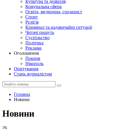
Культура та дозвілля
Комунальна сфера
Освіта, медицина, соцзахист
Спорт
Релігія
Кримінал та надзвичайні ситуації
Читачі пишуть
Суспільство
Політика
Реклама
Оголошення
Покров
Нікополь
Опитування
Стань журналістом
Головна
Новини
Новини
26