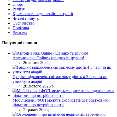
Спорт
Релігія
Кримінал та надзвичайні ситуації
Читачі пишуть
Суспільство
Політика
Реклама
Популярні новини
Автоцивілка Online - швидко та зручно!
26 липня 2025 р.
Графіки відключень світла: чому діють 4-5 черг та як
уникнути аварій
20 лютого 2026 р.
Мобілізовані ФОП можуть скористатися податковими
пільгами: що потрібно знати
7 травня 2026 р.