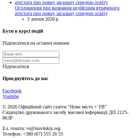
Оголошення про визнання недійсним втраченого
атестата про повну загальну середню освіту
3 липня 2026 р.
Бути в курсі подій
Підписатися на останні новини
Підписатися
Приєднуйтесь до нас
Facebook
Youtube
© 2026 Офіційний сайт газети "Нове мiсто + ТВ"
Свідоцтво друкованого засобу масової інформації ДП 2125-
863Р
Ел. пошта: vs@novitskiy.org
Телефон: +380 (67) 555 26 55