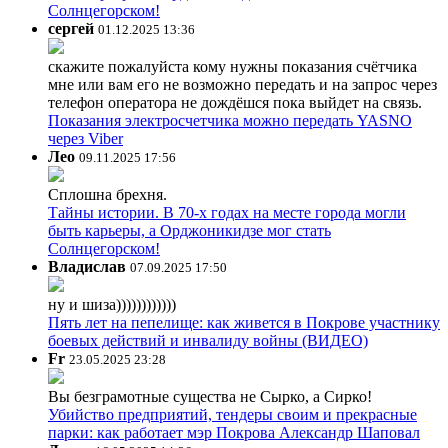
Солнцегорском!
сергей
01.12.2025 13:36
скажите пожалуйста кому нужны показания счётчика
мне или вам его не возможно передать и на запрос через
телефон оператора не дождёшся пока выйдет на связь.
Показания электросчетчика можно передать YASNO
через Viber
Лео
09.11.2025 17:56
Сплошна брехня.
Тайны истории. В 70-х годах на месте города могли
быть карьеры, а Орджоникидзе мог стать
Солнцегорском!
Владислав
07.09.2025 17:50
ну и шиза))))))))))))
Пять лет на пепелище: как живется в Покрове участнику
боевых действий и инвалиду войны (ВИДЕО)
Fr
23.05.2025 23:28
Вы безграмотные существа не Сырко, а Сирко!
Убийство предприятий, тендеры своим и прекрасные
парки: как работает мэр Покрова Александр Шаповал