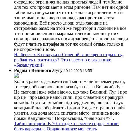
очередное ограничение для простых людей ,темболие
для тех кто проживает в этом ригеоне .Там нет ни одной
таблички, где указано что это зона с ограничениями и
запретами, и на какую площадь распространяется
заповедник. Всё просто ,люди отдыхающие на
отстроеных базах на этой же территории ложили на все
эти постановления и маразматические законы у них
свои права оградились и вход запрещён, а простые люди
будут платить штрафы за тот же самый отдых только в
не огороженой зоне.
На берегах Базавлука и Соленой запрещено отдыхать,
рыбачить и охотиться? Что известно о заказнике
«Базавлуцкий»
Родом з Великого Лугу
10.12.2025 13:55
Коли в рамках декомунізації місто мали переіменувати,
то серед обговорюваних назв була назва Великий Луг.
Це сьогодні вже всім відомо, що таке Великий Луг і про
що це - про місце нашої сили, про славетних пращурів-
козаків. І ця стаття зайве підтвердження, що сила і дух
козацький нас оберігають і донині: адже страшно навіть
уявити, яка доля могла спіткати місто, опинись воно
поміж Капулівкою і Покровським, "біля води ©" .
Тайны истории. В 70-х годах на месте города могли
быть карьеры, а Орджоникидзе мог стать