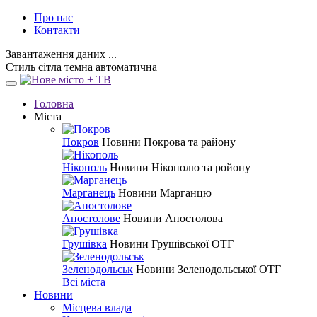
Про нас
Контакти
Завантаження даних ...
Стиль
сітла
темна
автоматична
Головна
Міста
Покров
Новини Покрова та району
Нікополь
Новини Нікополю та ройону
Марганець
Новини Марганцю
Апостолове
Новини Апостолова
Грушівка
Новини Грушівської ОТГ
Зеленодольськ
Новини Зеленодольської ОТГ
Всі міста
Новини
Місцева влада