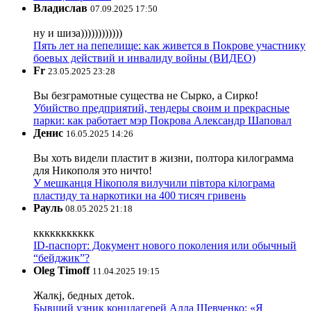
Владислав
07.09.2025 17:50
ну и шиза))))))))))))
Пять лет на пепелище: как живется в Покрове участнику
боевых действий и инвалиду войны (ВИДЕО)
Fr
23.05.2025 23:28
Вы безграмотные существа не Сырко, а Сирко!
Убийство предприятий, тендеры своим и прекрасные
парки: как работает мэр Покрова Александр Шаповал
Денис
16.05.2025 14:26
Вы хоть видели пластит в жизни, полтора килограмма
для Никополя это ничто!
У мешканця Нікополя вилучили півтора кілограма
пластиду та наркотики на 400 тисяч гривень
Рауль
08.05.2025 21:18
ккккккккккк
ID-паспорт: Документ нового поколения или обычный
“бейджик”?
Oleg Timoff
11.04.2025 19:15
Жалкj, бедных детok.
Бывший узник концлагерей Алла Шевченко: «Я