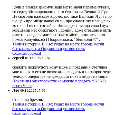
Коли в рамках декомунізації місто мали переіменувати,
то серед обговорюваних назв була назва Великий Луг.
Це сьогодні вже всім відомо, що таке Великий Луг і про
що це - про місце нашої сили, про славетних пращурів-
козаків. І ця стаття зайве підтвердження, що сила і дух
козацький нас оберігають і донині: адже страшно навіть
уявити, яка доля могла спіткати місто, опинись воно
поміж Капулівкою і Покровським, "біля води ©" .
Тайны истории. В 70-х годах на месте города могли
быть карьеры, а Орджоникидзе мог стать
Солнцегорском!
сергей
01.12.2025 13:36
скажите пожалуйста кому нужны показания счётчика
мне или вам его не возможно передать и на запрос через
телефон оператора не дождёшся пока выйдет на связь.
Показания электросчетчика можно передать YASNO
через Viber
Лео
09.11.2025 17:56
Сплошна брехня.
Тайны истории. В 70-х годах на месте города могли
быть карьеры, а Орджоникидзе мог стать
Солнцегорском!