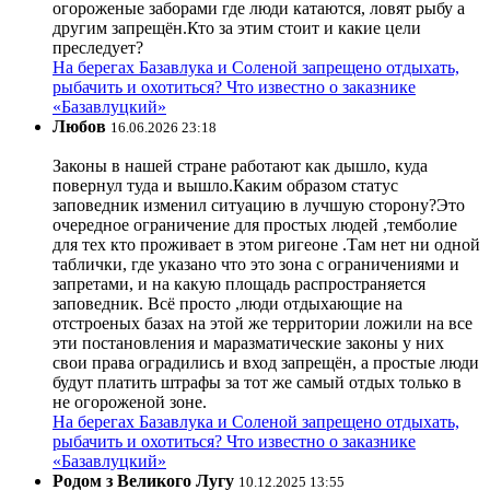
огороженые заборами где люди катаются, ловят рыбу а
другим запрещён.Кто за этим стоит и какие цели
преследует?
На берегах Базавлука и Соленой запрещено отдыхать,
рыбачить и охотиться? Что известно о заказнике
«Базавлуцкий»
Любов
16.06.2026 23:18
Законы в нашей стране работают как дышло, куда
повернул туда и вышло.Каким образом статус
заповедник изменил ситуацию в лучшую сторону?Это
очередное ограничение для простых людей ,темболие
для тех кто проживает в этом ригеоне .Там нет ни одной
таблички, где указано что это зона с ограничениями и
запретами, и на какую площадь распространяется
заповедник. Всё просто ,люди отдыхающие на
отстроеных базах на этой же территории ложили на все
эти постановления и маразматические законы у них
свои права оградились и вход запрещён, а простые люди
будут платить штрафы за тот же самый отдых только в
не огороженой зоне.
На берегах Базавлука и Соленой запрещено отдыхать,
рыбачить и охотиться? Что известно о заказнике
«Базавлуцкий»
Родом з Великого Лугу
10.12.2025 13:55