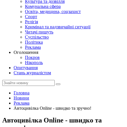
Культура та дозвілля
Комунальна сфера
Освіта, медицина, соцзахист
Спорт
Релігія
Кримінал та надзвичайні ситуації
Читачі пишуть
Суспільство
Політика
Реклама
Оголошення
Покров
Нікополь
Опитування
Стань журналістом
Головна
Новини
Реклама
Автоцивілка Online - швидко та зручно!
Автоцивілка Online - швидко та