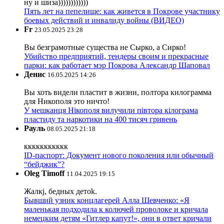
ну и шиза))))))))))))
Пять лет на пепелище: как живется в Покрове участнику
боевых действий и инвалиду войны (ВИДЕО)
Fr
23.05.2025 23:28
Вы безграмотные существа не Сырко, а Сирко!
Убийство предприятий, тендеры своим и прекрасные
парки: как работает мэр Покрова Александр Шаповал
Денис
16.05.2025 14:26
Вы хоть видели пластит в жизни, полтора килограмма
для Никополя это ничто!
У мешканця Нікополя вилучили півтора кілограма
пластиду та наркотики на 400 тисяч гривень
Рауль
08.05.2025 21:18
ккккккккккк
ID-паспорт: Документ нового поколения или обычный
“бейджик”?
Oleg Timoff
11.04.2025 19:15
Жалкj, бедных детok.
Бывший узник концлагерей Алла Шевченко: «Я
маленькая подходила к колючей проволоке и кричала
немецким детям «Гитлер капут!», они в ответ кричали