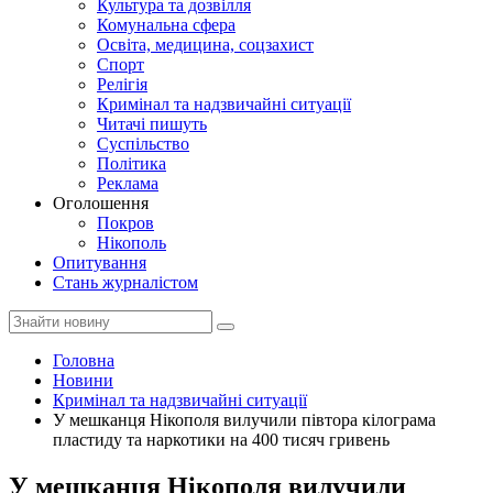
Культура та дозвілля
Комунальна сфера
Освіта, медицина, соцзахист
Спорт
Релігія
Кримінал та надзвичайні ситуації
Читачі пишуть
Суспільство
Політика
Реклама
Оголошення
Покров
Нікополь
Опитування
Стань журналістом
Головна
Новини
Кримінал та надзвичайні ситуації
У мешканця Нікополя вилучили півтора кілограма
пластиду та наркотики на 400 тисяч гривень
У мешканця Нікополя вилучили