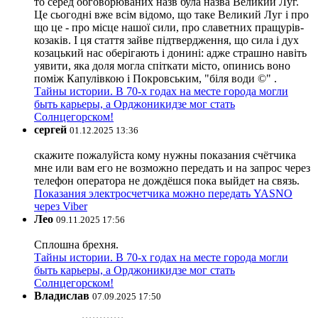
то серед обговорюваних назв була назва Великий Луг.
Це сьогодні вже всім відомо, що таке Великий Луг і про
що це - про місце нашої сили, про славетних пращурів-
козаків. І ця стаття зайве підтвердження, що сила і дух
козацький нас оберігають і донині: адже страшно навіть
уявити, яка доля могла спіткати місто, опинись воно
поміж Капулівкою і Покровським, "біля води ©" .
Тайны истории. В 70-х годах на месте города могли
быть карьеры, а Орджоникидзе мог стать
Солнцегорском!
сергей
01.12.2025 13:36
скажите пожалуйста кому нужны показания счётчика
мне или вам его не возможно передать и на запрос через
телефон оператора не дождёшся пока выйдет на связь.
Показания электросчетчика можно передать YASNO
через Viber
Лео
09.11.2025 17:56
Сплошна брехня.
Тайны истории. В 70-х годах на месте города могли
быть карьеры, а Орджоникидзе мог стать
Солнцегорском!
Владислав
07.09.2025 17:50