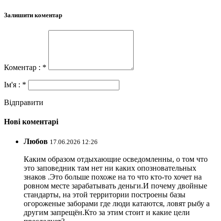
Залишити коментар
Коментар : *
Ім'я : *
Відправити
Нові коментарі
Любов
17.06.2026 12:26
Каким образом отдыхающие осведомленны, о том что
это заповедник там нет ни каких опозновательных
знаков .Это больше похоже на то что кто-то хочет на
ровном месте зарабатывать деньги.И почему двойные
стандарты, на этой территории построены базы
огороженые заборами где люди катаются, ловят рыбу а
другим запрещён.Кто за этим стоит и какие цели