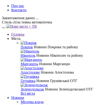
Про нас
Контакти
Завантаження даних ...
Стиль
сітла
темна
автоматична
Головна
Міста
Покров
Новини Покрова та району
Нікополь
Новини Нікополю та ройону
Марганець
Новини Марганцю
Апостолове
Новини Апостолова
Грушівка
Новини Грушівської ОТГ
Зеленодольськ
Новини Зеленодольської ОТГ
Всі міста
Новини
Місцева влада