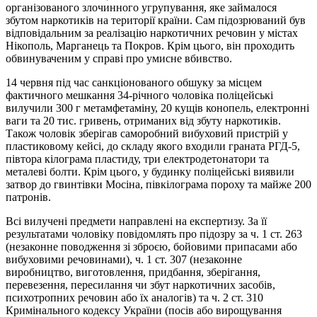
організованого злочинного угрупування, яке займалося
збутом наркотиків на території країни. Сам підозрюваний був
відповідальним за реалізацію наркотичних речовин у містах
Нікополь, Марганець та Покров. Крім цього, він проходить
обвинуваченим у справі про умисне вбивство.
14 червня під час санкціонованого обшуку за місцем
фактичного мешкання 34-річного чоловіка поліцейські
вилучили 300 г метамфетаміну, 20 кущів конопель, електронні
ваги та 20 тис. гривень, отриманих від збуту наркотиків.
Також чоловік зберігав саморобний вибуховий пристрій у
пластиковому кейсі, до складу якого входили граната РГД-5,
півтора кілограма пластиду, три електродетонатори та
металеві болти. Крім цього, у будинку поліцейські виявили
затвор до гвинтівки Мосіна, півкілограма пороху та майже 200
патронів.
Всі вилучені предмети направлені на експертизу. За її
результатами чоловіку повідомлять про підозру за ч. 1 ст. 263
(незаконне поводження зі зброєю, бойовими припасами або
вибуховими речовинами), ч. 1 ст. 307 (незаконне
виробництво, виготовлення, придбання, зберігання,
перевезення, пересилання чи збут наркотичних засобів,
психотропних речовин або їх аналогів) та ч. 2 ст. 310
Кримінального кодексу України (посів або вирощування