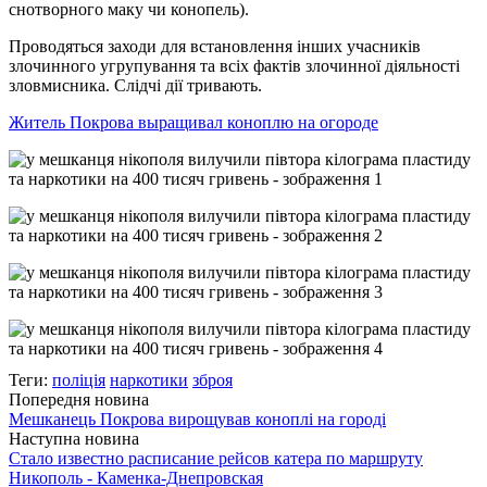
снотворного маку чи конопель).
Проводяться заходи для встановлення інших учасників
злочинного угрупування та всіх фактів злочинної діяльності
зловмисника. Слідчі дії тривають.
Житель Покрова выращивал коноплю на огороде
Теги:
поліція
наркотики
зброя
Попередня новина
Мешканець Покрова вирощував коноплі на городі
Наступна новина
Стало известно расписание рейсов катера по маршруту
Никополь - Каменка-Днепровская