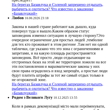
преследует?
На берегах Базавлука и Соленой запрещено отдыхать,
рыбачить и охотиться? Что известно о заказнике
«Базавлуцкий»
Любов
16.06.2026 23:18
Законы в нашей стране работают как дышло, куда
повернул туда и вышло.Каким образом статус
заповедник изменил ситуацию в лучшую сторону?Это
очередное ограничение для простых людей ,темболие
для тех кто проживает в этом ригеоне .Там нет ни одной
таблички, где указано что это зона с ограничениями и
запретами, и на какую площадь распространяется
заповедник. Всё просто ,люди отдыхающие на
отстроеных базах на этой же территории ложили на все
эти постановления и маразматические законы у них
свои права оградились и вход запрещён, а простые люди
будут платить штрафы за тот же самый отдых только в
не огороженой зоне.
На берегах Базавлука и Соленой запрещено отдыхать,
рыбачить и охотиться? Что известно о заказнике
«Базавлуцкий»
Родом з Великого Лугу
10.12.2025 13:55
Коли в рамках декомунізації місто мали переіменувати,