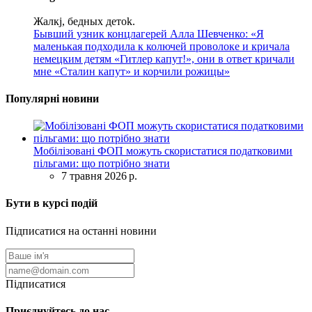
Жалкj, бедных детok.
Бывший узник концлагерей Алла Шевченко: «Я
маленькая подходила к колючей проволоке и кричала
немецким детям «Гитлер капут!», они в ответ кричали
мне «Сталин капут» и корчили рожицы»
Популярні новини
Мобілізовані ФОП можуть скористатися податковими
пільгами: що потрібно знати
7 травня 2026 р.
Бути в курсі подій
Підписатися на останні новини
Підписатися
Приєднуйтесь до нас