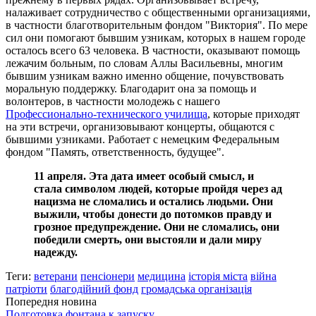
налаживает сотрудничество с общественными организациями,
в частности благотворительным фондом "Виктория". По мере
сил они помогают бывшим узникам, которых в нашем городе
осталось всего 63 человека. В частности, оказывают помощь
лежачим больным, по словам Аллы Васильевны, многим
бывшим узникам важно именно общение, почувствовать
моральную поддержку. Благодарит она за помощь и
волонтеров, в частности молодежь с нашего
Профессионально-технического училища
, которые приходят
на эти встречи, организовывают концерты, общаются с
бывшими узниками. Работает с немецким Федеральным
фондом "Память, ответственность, будущее".
11 апреля. Эта дата имеет особый смысл, и
стала символом людей, которые пройдя через ад
нацизма не сломались и остались людьми. Они
выжили, чтобы донести до потомков правду и
грозное предупреждение. Они не сломались, они
победили смерть, они выстояли и дали миру
надежду.
Теги:
ветерани
пенсіонери
медицина
історія міста
війна
патріоти
благодійний фонд
громадська організація
Попередня новина
Подготовка фонтана к запуску