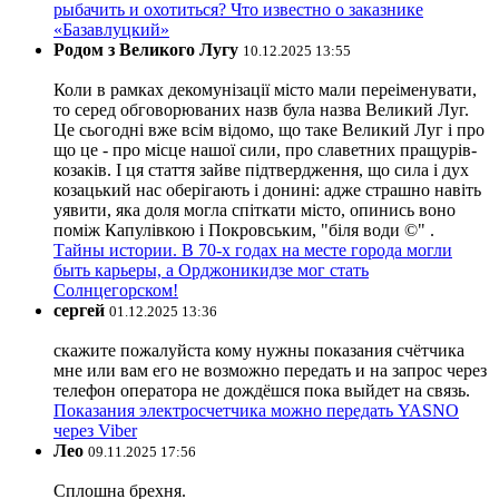
рыбачить и охотиться? Что известно о заказнике
«Базавлуцкий»
Родом з Великого Лугу
10.12.2025 13:55
Коли в рамках декомунізації місто мали переіменувати,
то серед обговорюваних назв була назва Великий Луг.
Це сьогодні вже всім відомо, що таке Великий Луг і про
що це - про місце нашої сили, про славетних пращурів-
козаків. І ця стаття зайве підтвердження, що сила і дух
козацький нас оберігають і донині: адже страшно навіть
уявити, яка доля могла спіткати місто, опинись воно
поміж Капулівкою і Покровським, "біля води ©" .
Тайны истории. В 70-х годах на месте города могли
быть карьеры, а Орджоникидзе мог стать
Солнцегорском!
сергей
01.12.2025 13:36
скажите пожалуйста кому нужны показания счётчика
мне или вам его не возможно передать и на запрос через
телефон оператора не дождёшся пока выйдет на связь.
Показания электросчетчика можно передать YASNO
через Viber
Лео
09.11.2025 17:56
Сплошна брехня.