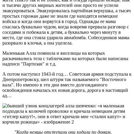
и тысячи других мирных жителей они просто не успели
эвакуироваться. Эвакуировалась партийная верхушка, а тысяч
простых горожан даже не знали где находятся немецкие
войска и когда они ворвутся в город. Однажды ее мама
спаслась буквально чудом, когда вовремя прервала разговор с
соседями и побежала к детям, а буквально через минуту в
место, где она стояла ударила авиабомба. Собеседников мамы
разорвало в клочья, а она уцелела.
Маленькая Алла помнила и виселицы на которых
раскачивались тела с табличками на которых были написаны
надписи "Партизан" и т.д.
А потом наступил 1943-й год… Советская армия подступала к
Днепропетровску, шел штурм так называемого "Восточного
вала". Но именно в эти дни вместо долгожданного
освобождения началась их новая дорога, дорога в настоящий
ад…
"Когда немцы отступали они ходили по домам,