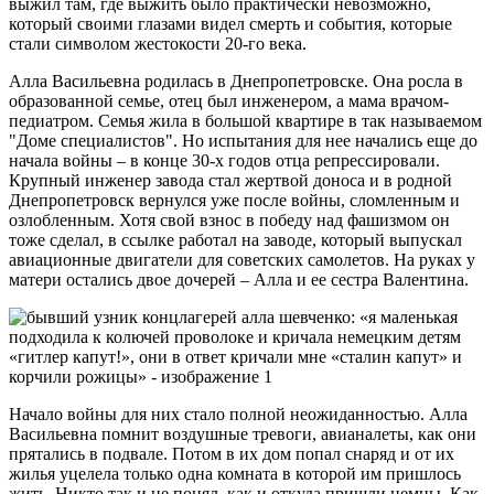
выжил там, где выжить было практически невозможно,
который своими глазами видел смерть и события, которые
стали символом жестокости 20-го века.
Алла Васильевна родилась в Днепропетровске. Она росла в
образованной семье, отец был инженером, а мама врачом-
педиатром. Семья жила в большой квартире в так называемом
"Доме специалистов". Но испытания для нее начались еще до
начала войны – в конце 30-х годов отца репрессировали.
Крупный инженер завода стал жертвой доноса и в родной
Днепропетровск вернулся уже после войны, сломленным и
озлобленным. Хотя свой взнос в победу над фашизмом он
тоже сделал, в ссылке работал на заводе, который выпускал
авиационные двигатели для советских самолетов. На руках у
матери остались двое дочерей – Алла и ее сестра Валентина.
Начало войны для них стало полной неожиданностью. Алла
Васильевна помнит воздушные тревоги, авианалеты, как они
прятались в подвале. Потом в их дом попал снаряд и от их
жилья уцелела только одна комната в которой им пришлось
жить. Никто так и не понял, как и откуда пришли немцы. Как