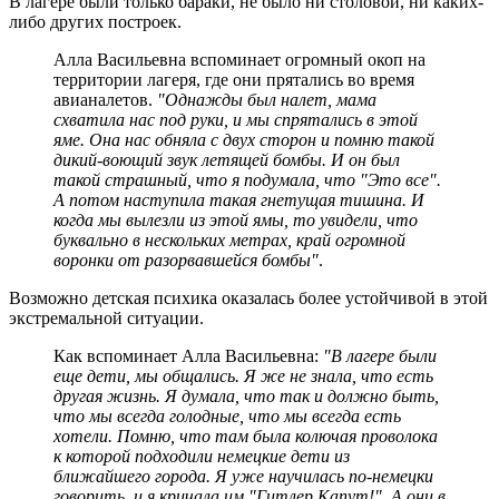
В лагере были только бараки, не было ни столовой, ни каких-
либо других построек.
Алла Васильевна вспоминает огромный окоп на
территории лагеря, где они прятались во время
авианалетов.
"Однажды был налет, мама
схватила нас под руки, и мы спрятались в этой
яме. Она нас обняла с двух сторон и помню такой
дикий-воющий звук летящей бомбы. И он был
такой страшный, что я подумала, что "Это все".
А потом наступила такая гнетущая тишина. И
когда мы вылезли из этой ямы, то увидели, что
буквально в нескольких метрах, край огромной
воронки от разорвавшейся бомбы"
.
Возможно детская психика оказалась более устойчивой в этой
экстремальной ситуации.
Как вспоминает Алла Васильевна:
"В лагере были
еще дети, мы общались. Я же не знала, что есть
другая жизнь. Я думала, что так и должно быть,
что мы всегда голодные, что мы всегда есть
хотели. Помню, что там была колючая проволока
к которой подходили немецкие дети из
ближайшего города. Я уже научилась по-немецки
говорить, и я кричала им "Гитлер Капут!". А они в