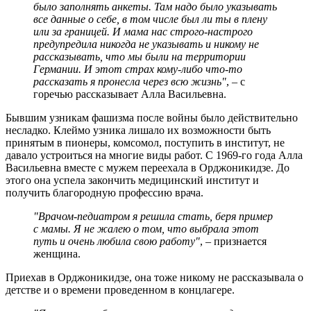
было заполнять анкеты. Там надо было указывать
все данные о себе, в том числе был ли ты в плену
или за границей. И мама нас строго-настрого
предупредила никогда не указывать и никому не
рассказывать, что мы были на территории
Германии. И этот страх кому-либо что-то
рассказать я пронесла через всю жизнь"
, – с
горечью рассказывает Алла Васильевна.
Бывшим узникам фашизма после войны было действительно
несладко. Клеймо узника лишало их возможности быть
принятым в пионеры, комсомол, поступить в институт, не
давало устроиться на многие виды работ. С 1969-го года Алла
Васильевна вместе с мужем переехала в Орджоникидзе. До
этого она успела закончить медицинский институт и
получить благородную профессию врача.
"Врачом-педиатром я решила стать, беря пример
с мамы. Я не жалею о том, что выбрала этот
путь и очень любила свою работу"
, – признается
женщина.
Приехав в Орджоникидзе, она тоже никому не рассказывала о
детстве и о времени проведенном в концлагере.