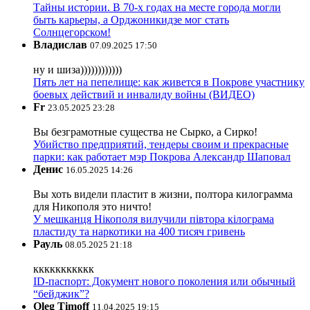
Тайны истории. В 70-х годах на месте города могли
быть карьеры, а Орджоникидзе мог стать
Солнцегорском!
Владислав
07.09.2025 17:50
ну и шиза))))))))))))
Пять лет на пепелище: как живется в Покрове участнику
боевых действий и инвалиду войны (ВИДЕО)
Fr
23.05.2025 23:28
Вы безграмотные существа не Сырко, а Сирко!
Убийство предприятий, тендеры своим и прекрасные
парки: как работает мэр Покрова Александр Шаповал
Денис
16.05.2025 14:26
Вы хоть видели пластит в жизни, полтора килограмма
для Никополя это ничто!
У мешканця Нікополя вилучили півтора кілограма
пластиду та наркотики на 400 тисяч гривень
Рауль
08.05.2025 21:18
ккккккккккк
ID-паспорт: Документ нового поколения или обычный
“бейджик”?
Oleg Timoff
11.04.2025 19:15