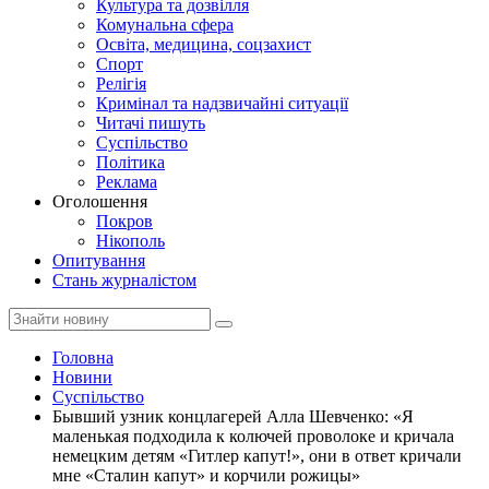
Культура та дозвілля
Комунальна сфера
Освіта, медицина, соцзахист
Спорт
Релігія
Кримінал та надзвичайні ситуації
Читачі пишуть
Суспільство
Політика
Реклама
Оголошення
Покров
Нікополь
Опитування
Стань журналістом
Головна
Новини
Суспільство
Бывший узник концлагерей Алла Шевченко: «Я
маленькая подходила к колючей проволоке и кричала
немецким детям «Гитлер капут!», они в ответ кричали
мне «Сталин капут» и корчили рожицы»