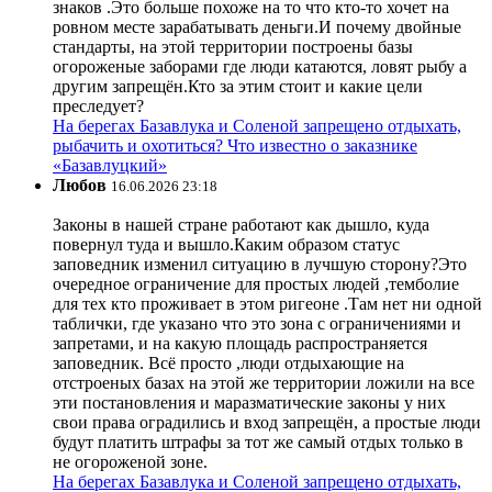
знаков .Это больше похоже на то что кто-то хочет на
ровном месте зарабатывать деньги.И почему двойные
стандарты, на этой территории построены базы
огороженые заборами где люди катаются, ловят рыбу а
другим запрещён.Кто за этим стоит и какие цели
преследует?
На берегах Базавлука и Соленой запрещено отдыхать,
рыбачить и охотиться? Что известно о заказнике
«Базавлуцкий»
Любов
16.06.2026 23:18
Законы в нашей стране работают как дышло, куда
повернул туда и вышло.Каким образом статус
заповедник изменил ситуацию в лучшую сторону?Это
очередное ограничение для простых людей ,темболие
для тех кто проживает в этом ригеоне .Там нет ни одной
таблички, где указано что это зона с ограничениями и
запретами, и на какую площадь распространяется
заповедник. Всё просто ,люди отдыхающие на
отстроеных базах на этой же территории ложили на все
эти постановления и маразматические законы у них
свои права оградились и вход запрещён, а простые люди
будут платить штрафы за тот же самый отдых только в
не огороженой зоне.
На берегах Базавлука и Соленой запрещено отдыхать,