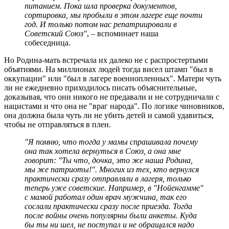
питанием. Пока шла проверка документов,
сортировка, мы пробыли в этом лагере еще почти
год. И только потом нас репатриировали в
Советский Союз"
, – вспоминает наша
собеседница.
Но Родина-мать встречала их далеко не с распростертыми
объятиями. На миллионах людей тогда висел штамп "был в
оккупации" или "был в лагере военнопленных". Матери чуть
ли не ежедневно приходилось писать объяснительные,
доказывая, что они никого не предавали и не сотрудничали с
нацистами и что она не "враг народа". По логике чиновников,
она должна была чуть ли не убить детей и самой удавиться,
чтобы не отправляться в плен.
"Я помню, что тогда у мамы спрашивала почему
она так хотела вернуться в Союз, а она мне
говорит: "Ты что, дочка, это же наша Родина,
мы же патриоты!". Многих из тех, кто вернулся
практически сразу отправляли в лагеря, только
теперь уже советские. Например, в "Нойенгамме"
с мамой работал один врач мужчина, так его
сослали практически сразу после приезда. Тогда
после войны очень популярны были анкеты. Куда
бы ты ни шел, не поступал и не обращался надо