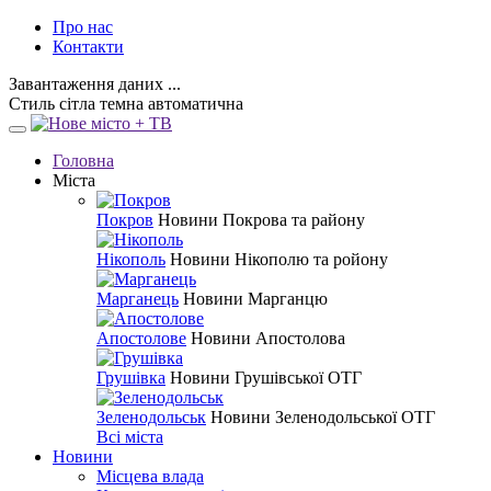
Про нас
Контакти
Завантаження даних ...
Стиль
сітла
темна
автоматична
Головна
Міста
Покров
Новини Покрова та району
Нікополь
Новини Нікополю та ройону
Марганець
Новини Марганцю
Апостолове
Новини Апостолова
Грушівка
Новини Грушівської ОТГ
Зеленодольськ
Новини Зеленодольської ОТГ
Всі міста
Новини
Місцева влада