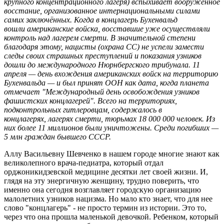
крупного концентрационного лагеря) вспыхивает вооружённое
восстание, организованное интернациональными силами
самих заключённых. Когда в концлагерь Бухенвальд
вошли американские войска, восставшие уже осуществляли
контроль над лагерем смерти. В значительной степени
благодаря этому, нацисты (охрана СС) не успели замести
следы своих страшных преступлений и показания узников
дошли до международного Нюрнбергского трибунала. 11
апреля — день вхождения американских войск на территорию
Бухенвальда — и был принят ООН как дата, когда планета
отмечает "Международный день освобождения узников
фашистских концлагерей". Всего на территориях,
подконтрольных гитлеровцам, содержалось в
концлагерях, лагерях смерти, тюрьмах 18 000 000 человек. Из
них более 11 миллионов были уничтожены. Среди погибших —
5 млн граждан бывшего СССР.
Аллу Васильевну Шевченко в нашем городе многие знают как
великолепного врача-педиатра, который отдал
орджоникидзевской медицине десятки лет своей жизни. И,
глядя на эту энергичную женщину, трудно поверить, что
именно она сегодня возглавляет городскую организацию
малолетних узников нацизма. Но мало кто знает, что для нее
слово "концлагерь" - не просто термин из истории. Это то,
через что она прошла маленькой девочкой. Ребенком, который