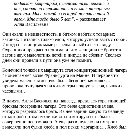
подвалам, квартирам, с автоматами, выгоняли
нас, садили на автомашины и везли к товарным
вагонам. Мы с мамой и сестрой попали в такой
вагон. Мне тогда было 5 лет"
, – рассказывает
Алла Васильевна.
Они ехали в неизвестность, в битком набитых товарных
вагонах. Питались только едой, которую успели взять с собой.
Иногда на станциях маме разрешали выйти взять воду.
Охранники прекрасно понимали, что женщина не бросит в
вагоне двух малолетних детей и никуда не сбежит. Сколько
дней они провели в пути она уже не помнит.
Конечной точкой их маршрута стал концентрационный лагерь
"Нойенгамме" возле Франкфурта на Майне. И первое что
увидела маленькая девочка была бесконечная колючая
проволока, тянущаяся на километры вокруг лагеря, вышки с
часовыми…
В память Аллы Васильевны навсегда врезалась гора гниющей
брюквы посередине лагеря. Это была единственная еда,
которую разрешалось брать. Из нее варили какую-то баланду
от которой потом пухли животы и которую есть было
совершенно невозможно. А еще раз в неделю на их троих
выделяли пол булки хлеба и пол пачки маргарина… Хлеб был