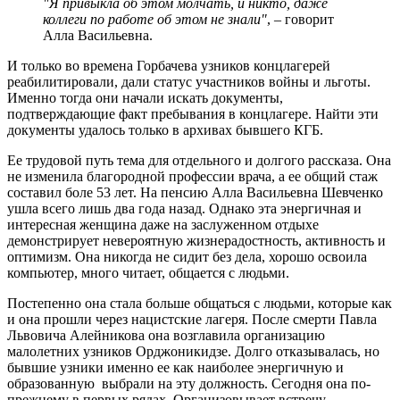
"Я привыкла об этом молчать, и никто, даже
коллеги по работе об этом не знали"
, – говорит
Алла Васильевна.
И только во времена Горбачева узников концлагерей
реабилитировали, дали статус участников войны и льготы.
Именно тогда они начали искать документы,
подтверждающие факт пребывания в концлагере. Найти эти
документы удалось только в архивах бывшего КГБ.
Ее трудовой путь тема для отдельного и долгого рассказа. Она
не изменила благородной профессии врача, а ее общий стаж
составил боле 53 лет. На пенсию Алла Васильевна Шевченко
ушла всего лишь два года назад. Однако эта энергичная и
интересная женщина даже на заслуженном отдыхе
демонстрирует невероятную жизнерадостность, активность и
оптимизм. Она никогда не сидит без дела, хорошо освоила
компьютер, много читает, общается с людьми.
Постепенно она стала больше общаться с людьми, которые как
и она прошли через нацистские лагеря. После смерти Павла
Львовича Алейникова она возглавила организацию
малолетних узников Орджоникидзе. Долго отказывалась, но
бывшие узники именно ее как наиболее энергичную и
образованную выбрали на эту должность. Сегодня она по-
прежнему в первых рядах. Организовывает встречу,