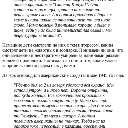
ответ кричали мне "Сталин Капут!". Они
корчили нам рожицы, кричали нам какие-то
нецензурные слова. А я потом приходила в барак к
маме и спрашивала ее что означает то или иное
слово. Мама немецкий понимала хорошо и была в
шоке, ведь у нас была интеллигентная семья и мы
нецензурщины не знали".
Немецкие дети смотрели на них с тем интересом, каким
смотрят дети на животных в зоопарке. Понимали ли они, что
они медленно и неотвратимо умирали за длинными рядами
колючей проволоки. Понимали ли они о том, какие ужасы
творились совсем рядом с их домами.
Лагерь освободили американские солдаты в мае 1945-го года.
"Где-то дня за 2 из лагеря убежала вся охрана. Мы
встали утром, а никого нет. Ворота открыты,
иди куда хочешь. Все заключенные бросились к
магазинам, искать какую-то еду. Мама быстро
принесла мешок муки и мешок сахара. Два дня мы
питались только этими продуктами, делали какие
то "конфеты" из муки и сахара. А потом
появились американцы на танках. Тогда нас из
бараков уже переселили в казармы, обеспечили