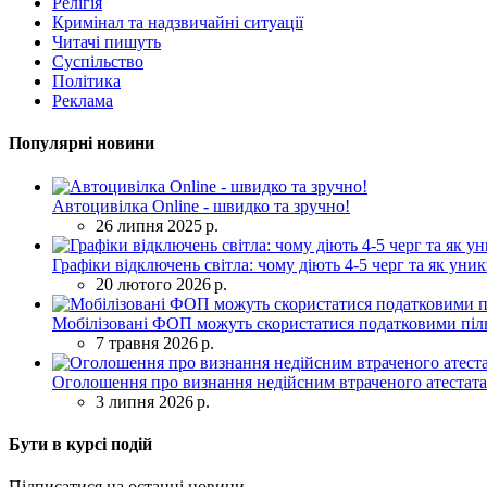
Релігія
Кримінал та надзвичайні ситуації
Читачі пишуть
Суспільство
Політика
Реклама
Популярні новини
Автоцивілка Online - швидко та зручно!
26 липня 2025 р.
Графіки відключень світла: чому діють 4-5 черг та як уни
20 лютого 2026 р.
Мобілізовані ФОП можуть скористатися податковими піль
7 травня 2026 р.
Оголошення про визнання недійсним втраченого атестата
3 липня 2026 р.
Бути в курсі подій
Підписатися на останні новини