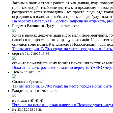
Законы в нашей стране работают как дышло, куда поверн
простых людей ,темболие для тех кто проживает в этом ри
распространяется заповедник. Всё просто ,люди отдыхающ
оградились и вход запрещён, а простые люди будут плати
На берегах Базавлука и Соленой запрещено отдыхать, рыб
Родом з Великого Лугу
10.12.2025 13:55
Коли в рамках декомунізації місто мали переіменувати, то
нашої сили, про славетних пращурів-козаків. І ця стаття з
опинись воно поміж Капулівкою і Покровським, "біля вод
Тайны истории. В 70-х годах на месте города могли быть
сергей
01.12.2025 13:36
скажите пожалуйста кому нужны показания счётчика мне и
Показания электросчетчика можно передать YASNO через
Лео
09.11.2025 17:56
Сплошна брехня.
Тайны истории. В 70-х годах на месте города могли быть
Владислав
07.09.2025 17:50
ну и шиза))))))))))))
Пять лет на пепелище: как живется в Покрове участник
Fr
23.05.2025 23:28