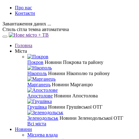
Про нас
Контакти
Завантаження даних ...
Стиль
сітла
темна
автоматична
Головна
Міста
Покров
Новини Покрова та району
Нікополь
Новини Нікополю та ройону
Марганець
Новини Марганцю
Апостолове
Новини Апостолова
Грушівка
Новини Грушівської ОТГ
Зеленодольськ
Новини Зеленодольської ОТГ
Всі міста
Новини
Місцева влада