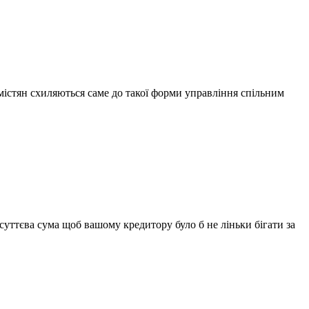
містян схиляються саме до такої форми управління спільним
уттєва сума щоб вашому кредитору було б не ліньки бігати за