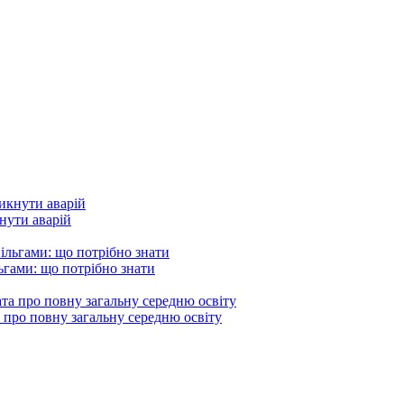
кнути аварій
гами: що потрібно знати
 про повну загальну середню освіту