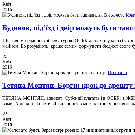
Квіт
2016
Ком
Будинок, під’їзд і двір можуть бути так
Ще зовсім недавно з абревіатурою ОСББ мало хто у місті був з
майном. Бо розуміють, краще самим формувати бюджет свого бу
26
Квіт
2016
Політика
Тетяна Монтян. Борги: крок до арешту
ТЕТЯНА МОНТЯН, адвокат: Субсидії платять і в ОСББ і в ЖБК; 
вами; А де ви наберете 50 тис. боргу в межах строку позовної да
23
Квіт
2016