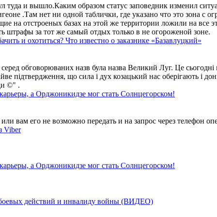
ул туда и вышло.Каким образом статус заповедник изменил сит
геоне .Там нет ни одной таблички, где указано что это зона с 
ие на отстроеных базах на этой же территории ложили на все э
ть штрафы за тот же самый отдых только в не огороженой зоне.
ачить и охотиться? Что известно о заказнике «Базавлуцкий»
 серед обговорюваних назв була назва Великий Луг. Це сьогодні 
айве підтвердження, що сила і дух козацький нас оберігають і дон
и ©" .
 карьеры, а Орджоникидзе мог стать Солнцегорском!
ли вам его не возможно передать и на запрос через телефон опе
 Viber
 карьеры, а Орджоникидзе мог стать Солнцегорском!
у боевых действий и инвалиду войны (ВИДЕО)