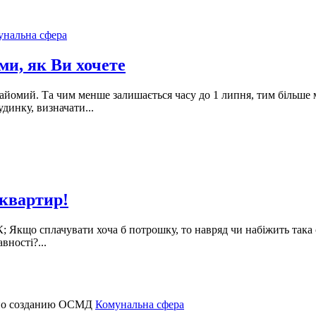
унальна сфера
ими, як Ви хочете
найомий. Та чим менше залишається часу до 1 липня, тим більше 
динку, визначати...
 квартир!
Якщо сплачувати хоча б потрошку, то навряд чи набіжить така с
вності?...
Комунальна сфера