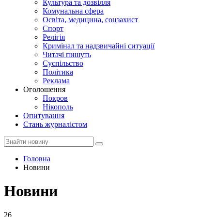
Культура та дозвілля
Комунальна сфера
Освіта, медицина, соцзахист
Спорт
Релігія
Кримінал та надзвичайні ситуації
Читачі пишуть
Суспільство
Політика
Реклама
Оголошення
Покров
Нікополь
Опитування
Стань журналістом
Головна
Новини
Новини
26