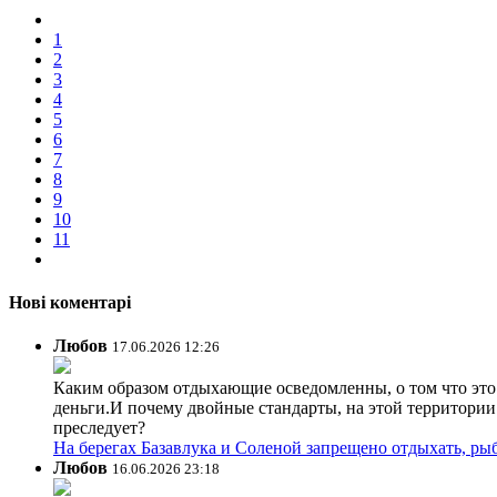
1
2
3
4
5
6
7
8
9
10
11
Нові коментарі
Любов
17.06.2026 12:26
Каким образом отдыхающие осведомленны, о том что это з
деньги.И почему двойные стандарты, на этой территории 
преследует?
На берегах Базавлука и Соленой запрещено отдыхать, рыб
Любов
16.06.2026 23:18