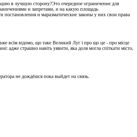
уацию в лучшую сторону?Это очередное ограничение для
ограничениями и запретами, и на какую площадь
ти постановления и маразматические законы у них свои права
вже всім відомо, що таке Великий Луг і про що це - про місце
ині: адже страшно навіть уявити, яка доля могла спіткати місто,
ратора не дождёшся пока выйдет на связь.