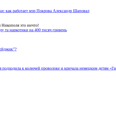
ки: как работает мэр Покрова Александр Шаповал
я Никополя это ничто!
у та наркотики на 400 тисяч гривень
бейджик”?
подходила к колючей проволоке и кричала немецким детям «Гит