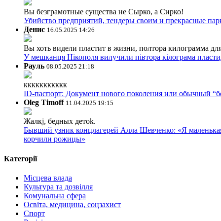
Вы безграмотные существа не Сырко, а Сирко!
Убийство предприятий, тендеры своим и прекрасные пар
Денис
16.05.2025 14:26
Вы хоть видели пластит в жизни, полтора килограмма дл
У мешканця Нікополя вилучили півтора кілограма пластид
Рауль
08.05.2025 21:18
ккккккккккк
ID-паспорт: Документ нового поколения или обычный “
Oleg Timoff
11.04.2025 19:15
Жалкj, бедных детok.
Бывший узник концлагерей Алла Шевченко: «Я маленькая 
корчили рожицы»
Категорії
Місцева влада
Культура та дозвілля
Комунальна сфера
Освіта, медицина, соцзахист
Спорт