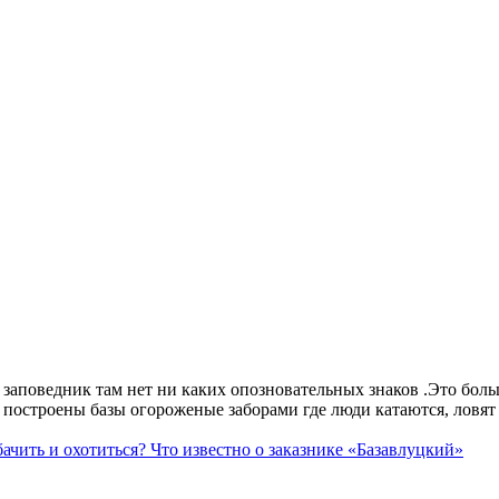
аповедник там нет ни каких опозновательных знаков .Это больше
построены базы огороженые заборами где люди катаются, ловят 
ачить и охотиться? Что известно о заказнике «Базавлуцкий»