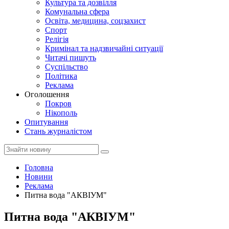
Культура та дозвілля
Комунальна сфера
Освіта, медицина, соцзахист
Спорт
Релігія
Кримінал та надзвичайні ситуації
Читачі пишуть
Суспільство
Політика
Реклама
Оголошення
Покров
Нікополь
Опитування
Стань журналістом
Головна
Новини
Реклама
Питна вода "АКВІУМ"
Питна вода "АКВІУМ"