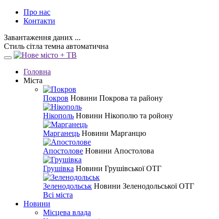
Про нас
Контакти
Завантаження даних ...
Стиль
сітла
темна
автоматична
Головна
Міста
Покров
Новини Покрова та району
Нікополь
Новини Нікополю та ройону
Марганець
Новини Марганцю
Апостолове
Новини Апостолова
Грушівка
Новини Грушівської ОТГ
Зеленодольськ
Новини Зеленодольської ОТГ
Всі міста
Новини
Місцева влада