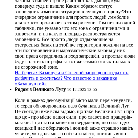
Законы в нашей стране работают как дышло, куда
повернул туда и вышло.Каким образом статус
заповедник изменил ситуацию в лучшую сторону?Это
очередное ограничение для простых людей ,темболие
для тех кто проживает в этом ригеоне .Там нет ни одной
таблички, где указано что это зона с ограничениями и
запретами, и на какую площадь распространяется
заповедник. Всё просто ,люди отдыхающие на
отстроеных базах на этой же территории ложили на все
эти постановления и маразматические законы у них
свои права оградились и вход запрещён, а простые люди
будут платить штрафы за тот же самый отдых только в
не огороженой зоне.
На берегах Базавлука и Соленой запрещено отдыхать,
рыбачить и охотиться? Что известно о заказнике
«Базавлуцкий»
Родом з Великого Лугу
10.12.2025 13:55
Коли в рамках декомунізації місто мали переіменувати,
то серед обговорюваних назв була назва Великий Луг.
Це сьогодні вже всім відомо, що таке Великий Луг і про
що це - про місце нашої сили, про славетних пращурів-
козаків. І ця стаття зайве підтвердження, що сила і дух
козацький нас оберігають і донині: адже страшно навіть
уявити, яка доля могла спіткати місто, опинись воно