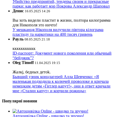
Убийство предприятий, тендеры своим и прекрасные
парки: как работает мэр Покрова Александр Шаповал
Денис
16.05.2025 14:26
Вы хоть видели пластит в жизни, полтора килограмма
для Никополя это ничто!
У мешканця Нікополя вилучили півтора кілограма
пластиду та наркотики на 400 тисяч гривень
Рауль
08.05.2025 21:18
ккккккккккк
ID-паспорт: Документ нового поколения или обычный
“бейджик”?
Oleg Timoff
11.04.2025 19:15
Жалкj, бедных детok.
Бывший узник концлагерей Алла Шевченко: «Я
маленькая подходила к колючей проволоке и кричала
немецким детям «Гитлер капут!», они в ответ кричали
мне «Сталин капут» и корчили рожицы»
Популярні новини
Автоцивілка Online - швидко та зручно!