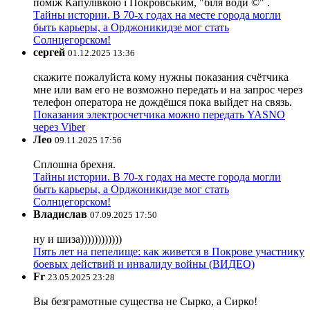
поміж Капулівкою і Покровським, "біля води ©" .
Тайны истории. В 70-х годах на месте города могли
быть карьеры, а Орджоникидзе мог стать
Солнцегорском!
сергей
01.12.2025 13:36
скажите пожалуйста кому нужны показания счётчика
мне или вам его не возможно передать и на запрос через
телефон оператора не дождёшся пока выйдет на связь.
Показания электросчетчика можно передать YASNO
через Viber
Лео
09.11.2025 17:56
Сплошна брехня.
Тайны истории. В 70-х годах на месте города могли
быть карьеры, а Орджоникидзе мог стать
Солнцегорском!
Владислав
07.09.2025 17:50
ну и шиза))))))))))))
Пять лет на пепелище: как живется в Покрове участнику
боевых действий и инвалиду войны (ВИДЕО)
Fr
23.05.2025 23:28
Вы безграмотные существа не Сырко, а Сирко!