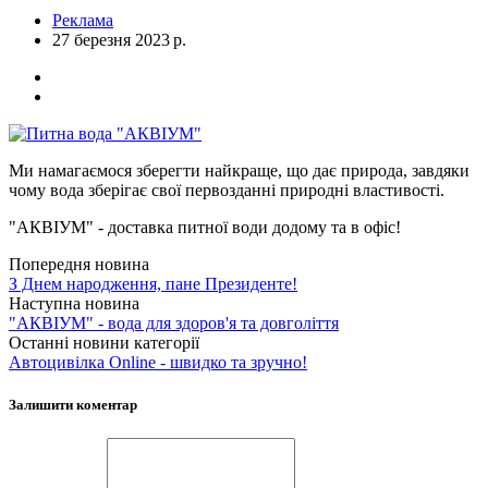
Реклама
27 березня 2023 р.
Ми намагаємося зберегти найкраще, що дає природа, завдяки
чому вода зберігає свої первозданні природні властивості.
"АКВІУМ" - доставка питної води додому та в офіс!
Попередня новина
З Днем народження, пане Президенте!
Наступна новина
"АКВІУМ" - вода для здоров'я та довголіття
Останні новини категорії
Автоцивілка Online - швидко та зручно!
Залишити коментар