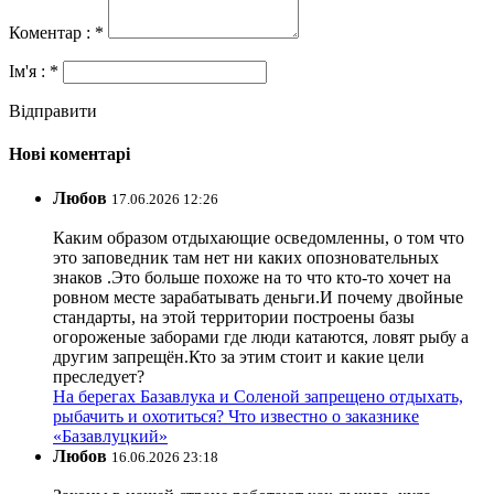
Коментар : *
Ім'я : *
Відправити
Нові коментарі
Любов
17.06.2026 12:26
Каким образом отдыхающие осведомленны, о том что
это заповедник там нет ни каких опозновательных
знаков .Это больше похоже на то что кто-то хочет на
ровном месте зарабатывать деньги.И почему двойные
стандарты, на этой территории построены базы
огороженые заборами где люди катаются, ловят рыбу а
другим запрещён.Кто за этим стоит и какие цели
преследует?
На берегах Базавлука и Соленой запрещено отдыхать,
рыбачить и охотиться? Что известно о заказнике
«Базавлуцкий»
Любов
16.06.2026 23:18