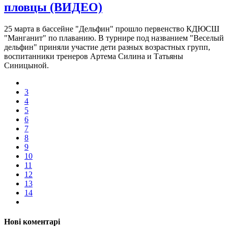
пловцы (ВИДЕО)
25 марта в бассейне "Дельфин" прошло первенство КДЮСШ
"Манганит" по плаванию. В турнире под названием "Веселый
дельфин" приняли участие дети разных возрастных групп,
воспитанники тренеров Артема Силина и Татьяны
Синицыной.
3
4
5
6
7
8
9
10
11
12
13
14
Нові коментарі