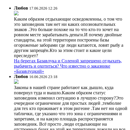
Любов
17.06.2026 12:26
Каким образом отдыхающие осведомленны, о том что
это заповедник там нет ни каких опозновательных
знаков .Это больше похоже на то что кто-то хочет на
ровном месте зарабатывать деньги.И почему двойные
стандарты, на этой территории построены базы
огороженые заборами где люди катаются, ловят рыбу а
другим запрещён.Кто за этим стоит и какие цели
преследует?
На берегах Базавлука и Соленой запрещено отдыхать,
рыбачить и охотиться? Что известно о заказнике
«Базавлуцкий»
Любов
16.06.2026 23:18
Законы в нашей стране работают как дышло, куда
повернул туда и вышло.Каким образом статус
заповедник изменил ситуацию в лучшую сторону?Это
очередное ограничение для простых людей ,темболие
для тех кто проживает в этом ригеоне .Там нет ни одной
таблички, где указано что это зона с ограничениями и
запретами, и на какую площадь распространяется
заповедник. Всё просто ,люди отдыхающие на
отстроеных базах на этой же территории ложили на все