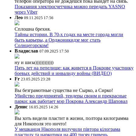
телефон оператора не дождёшся пока выйдет на связь.
Показания электросчетчика можно передать YASNO
через Viber
Лео
09.11.2025 17:56
Сплошна брехня.
Тайны истории. В 70-х годах на месте города могли
быть карьеры, а Орджоникидзе мог стать
Солнцегорском!
Владислав
07.09.2025 17:50
ну и шиза))))))))))))
Пять лет на пепелище: как живется в Покрове участнику
боевых действий и инвалиду войны (ВИДЕО)
Fr
23.05.2025 23:28
Вы безграмотные существа не Сырко, а Сирко!
Убийство предприятий, тендеры своим и прекрасные
парки: как работает мэр Покрова Александр Шаповал
Денис
16.05.2025 14:26
Вы хоть видели пластит в жизни, полтора килограмма
для Никополя это ничто!
У мешканця Нікополя вилучили півтора кілограма
пластиду та наркотики на 400 тисяч гривень