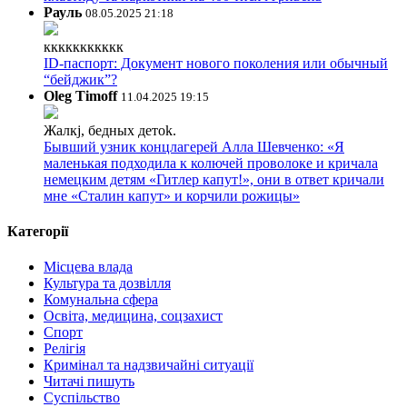
Рауль
08.05.2025 21:18
ккккккккккк
ID-паспорт: Документ нового поколения или обычный
“бейджик”?
Oleg Timoff
11.04.2025 19:15
Жалкj, бедных детok.
Бывший узник концлагерей Алла Шевченко: «Я
маленькая подходила к колючей проволоке и кричала
немецким детям «Гитлер капут!», они в ответ кричали
мне «Сталин капут» и корчили рожицы»
Категорії
Місцева влада
Культура та дозвілля
Комунальна сфера
Освіта, медицина, соцзахист
Спорт
Релігія
Кримінал та надзвичайні ситуації
Читачі пишуть
Суспільство