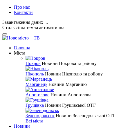
Про нас
Контакти
Завантаження даних ...
Стиль
сітла
темна
автоматична
Головна
Міста
Покров
Новини Покрова та району
Нікополь
Новини Нікополю та ройону
Марганець
Новини Марганцю
Апостолове
Новини Апостолова
Грушівка
Новини Грушівської ОТГ
Зеленодольськ
Новини Зеленодольської ОТГ
Всі міста
Новини