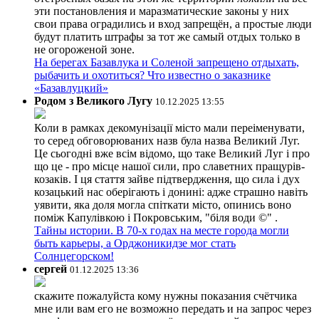
эти постановления и маразматические законы у них
свои права оградились и вход запрещён, а простые люди
будут платить штрафы за тот же самый отдых только в
не огороженой зоне.
На берегах Базавлука и Соленой запрещено отдыхать,
рыбачить и охотиться? Что известно о заказнике
«Базавлуцкий»
Родом з Великого Лугу
10.12.2025 13:55
Коли в рамках декомунізації місто мали переіменувати,
то серед обговорюваних назв була назва Великий Луг.
Це сьогодні вже всім відомо, що таке Великий Луг і про
що це - про місце нашої сили, про славетних пращурів-
козаків. І ця стаття зайве підтвердження, що сила і дух
козацький нас оберігають і донині: адже страшно навіть
уявити, яка доля могла спіткати місто, опинись воно
поміж Капулівкою і Покровським, "біля води ©" .
Тайны истории. В 70-х годах на месте города могли
быть карьеры, а Орджоникидзе мог стать
Солнцегорском!
сергей
01.12.2025 13:36
скажите пожалуйста кому нужны показания счётчика
мне или вам его не возможно передать и на запрос через