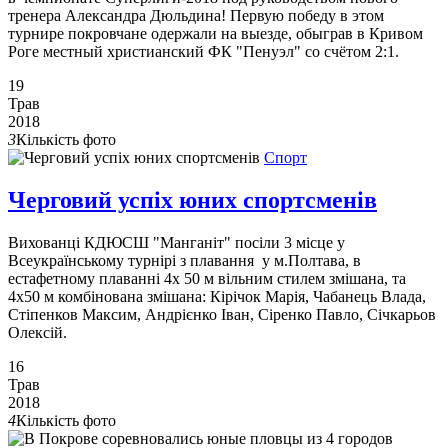
тренера Александра Дюльдина! Первую победу в этом
турнире покровчане одержали на выезде, обыграв в Кривом
Роге местный христианский ФК "Пенуэл" со счётом 2:1.
19
Трав
2018
3
Кількість фото
Спорт
Черговий успіх юних спортсменів
Вихованці КДЮСШ "Манганіт" посіли 3 місце у
Всеукраїнському турнірі з плавання у м.Полтава, в
естафетному плаванні 4х 50 м вільним стилем змішана, та
4х50 м комбінована змішана: Кірічок Марія, Чабанець Влада,
Стіпенков Максим, Андрієнко Іван, Сіренко Павло, Січкарьов
Олексій.
16
Трав
2018
4
Кількість фото