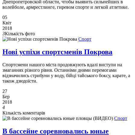
Днепропетровской области, чтобы выявить сильнейших в
волейболе, армрестлинге, гиревом спорте и легкой атлетике.
05
Квіт
2018
3
Кількість фото
Спорт
Нові успіхи спортсменів Покрова
Спортсмени нашого міста продовжують вдалі виступи на
змаганнях різного рівня. Останніми днями перемогами
відзначились стрибуни у воду, бійці тайського боксу, карате, а
також дзюдоїсти.
27
Бер
2018
4
Кількість коментарів
Спорт
В бассейне соревновались юные