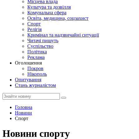
Місцева влада
Культура та дозвілля
Комунальна сфера
Освіта, медицина, соцзахист
Спорт
Релігія
Кримінал та надзвичайні ситуації
Читачі пишуть
Суспільство
Політика
Реклама
Оголошення
Покров
Нікополь
Опитування
Стань журналістом
Головна
Новини
Спорт
Новини спорту