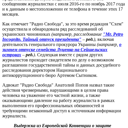
сообщениям журналистки с июля 2016-го по ноябрь 2017 года
и к данным о местоположении ее телефона в течение этих 17
месяцев.
Как отмечает "Радио Свобода", за это время редакция "Схем"
осуществила и обнародовала ряд расследований об
украинских чиновниках
(например, расследование
"Mr. Petro
Incognito. Тайный отпуск президента"
–
ред.
)
, включая
деятельность генерального прокурора Украины
(например,
о
зимнем отпуске семейста Луценко на Сейшельских
островах
–
ред.
)
. Седлецкая вместе с рядом других
журналистов проходит свидетелем по делу о возможном
разглашении государственной тайны и данных досудебного
расследования директором Национального
антикоррупционного бюро Артемом Сытником.
Адвокат "Радио Свобода" Анатолий Попов назвал такие
действия чрезмерными, нарушающими в целом права
человека на уважение его частной жизни, а также
оказывающими давление на работу журналиста в рамках
выполнения его профессиональных обязанностей и
требующими незаконный доступ к источникам информации
журналиста.
Выдержка из
Европейской Конвенции о защите