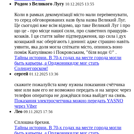
Родом з Великого Лугу
10.12.2025 13:55
Коли в рамках декомунізації місто мали переіменувати,
то серед обговорюваних назв була назва Великий Луг.
Це сьогодні вже всім відомо, що таке Великий Луг і про
що це - про місце нашої сили, про славетних пращурів-
козаків. І ця стаття зайве підтвердження, що сила і дух
козацький нас оберігають і донині: адже страшно навіть
уявити, яка доля могла спіткати місто, опинись воно
поміж Капулівкою і Покровським, "біля води ©" .
Тайны истории. В 70-х годах на месте города могли
быть карьеры, а Орджоникидзе мог стать
Солнцегорском!
сергей
01.12.2025 13:36
скажите пожалуйста кому нужны показания счётчика
мне или вам его не возможно передать и на запрос через
телефон оператора не дождёшся пока выйдет на связь.
Показания электросчетчика можно передать YASNO
через Viber
Лео
09.11.2025 17:56
Сплошна брехня.
Тайны истории. В 70-х годах на месте города могли
быть карьеры, а Орджоникидзе мог стать