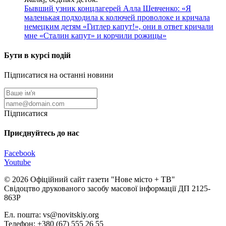
Бывший узник концлагерей Алла Шевченко: «Я
маленькая подходила к колючей проволоке и кричала
немецким детям «Гитлер капут!», они в ответ кричали
мне «Сталин капут» и корчили рожицы»
Бути в курсі подій
Підписатися на останні новини
Підписатися
Приєднуйтесь до нас
Facebook
Youtube
© 2026 Офіційний сайт газети "Нове мiсто + ТВ"
Свідоцтво друкованого засобу масової інформації ДП 2125-
863Р
Ел. пошта: vs@novitskiy.org
Телефон: +380 (67) 555 26 55