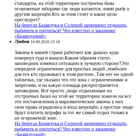
стандарты, на этой территории построены базы
огороженые заборами где люди катаются, ловят рыбу а
другим запрещён.Кто за этим стоит и какие цели
преследует?
На берегах Базавлука и Соленой запрещено отдыхать,
рыбачить и охотиться? Что известно о заказнике
«Базавлуцкий»
Любов
16.06.2026 23:18
Законы в нашей стране работают как дышло, куда
повернул туда и вышло.Каким образом статус
заповедник изменил ситуацию в лучшую сторону?Это
очередное ограничение для простых людей ,темболие
для тех кто проживает в этом ригеоне .Там нет ни одной
таблички, где указано что это зона с ограничениями и
запретами, и на какую площадь распространяется
заповедник. Всё просто ,люди отдыхающие на
отстроеных базах на этой же территории ложили на все
эти постановления и маразматические законы у них
свои права оградились и вход запрещён, а простые люди
будут платить штрафы за тот же самый отдых только в
не огороженой зоне.
На берегах Базавлука и Соленой запрещено отдыхать,
рыбачить и охотиться? Что известно о заказнике
«Базавлуцкий»