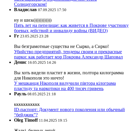
Солнцегорском!
Владислав
07.09.2025 17:50
ну и шиза))))))))))))
Пять лет на пепелище: как живется в Покрове участнику
боевых действий и инвалиду войны (ВИДЕО)
Fr
23.05.2025 23:28
Вы безграмотные существа не Сырко, а Сирко!
Убийство предприятий, тендеры своим и прекрасные
парки: как работает мэр Покрова Александр Шаповал
Денис
16.05.2025 14:26
Вы хоть видели пластит в жизни, полтора килограмма
для Никополя это ничто!
У мешканця Нікополя вилучили півтора кілограма
пластиду та наркотики на 400 тисяч гривень
Рауль
08.05.2025 21:18
ккккккккккк
ID-паспорт: Документ нового поколения или обычный
“бейджик”?
Oleg Timoff
11.04.2025 19:15
Жалкj, бедных детok.