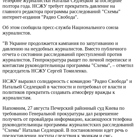
телефоне журналистки Натальи Седлецкой за последние
полтора года. НСЖУ требует прекратить давление на
главного редактора программы расследований "Схемы"
интернет-издания "Радио Свобода".
Об этом сообщила пресс-служба Национального союза
журналистов.
"В Украине продолжается кампания по запугиванию и
давлению на неудобных журналистов. Вместо публичного
отчета о состоянии расследований преступлений против
журналистов, Генпрокуратура рыщет по личной переписке и
контактам руководительницы программы "Схемы", – отметил
председатель НСЖУ Сергей Томиленко.
НСЖУ выразил солидарность с командою "Радио Свобода" и
Натальей Седлецкой в ​​частности и потребовал от власти и
политиков прекратить создавать атмосферу вражды к
журналистам.
Напомним, 27 августа Печерский районный суд Киева по
требованию Генеральной прокуратуры дал разрешение
получить от провайдера информацию, касающуюся телефона
руководительницы программы журналистских расследований
"Схемы" Натальи Седлецкой. В постановлении идет речь о
предоставлении доступа следствия к звонкам и смс-