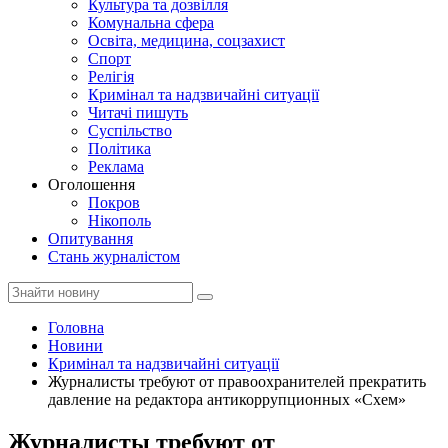
Культура та дозвілля
Комунальна сфера
Освіта, медицина, соцзахист
Спорт
Релігія
Кримінал та надзвичайні ситуації
Читачі пишуть
Суспільство
Політика
Реклама
Оголошення
Покров
Нікополь
Опитування
Стань журналістом
Головна
Новини
Кримінал та надзвичайні ситуації
Журналисты требуют от правоохранителей прекратить
давление на редактора антикоррупционных «Схем»
Журналисты требуют от