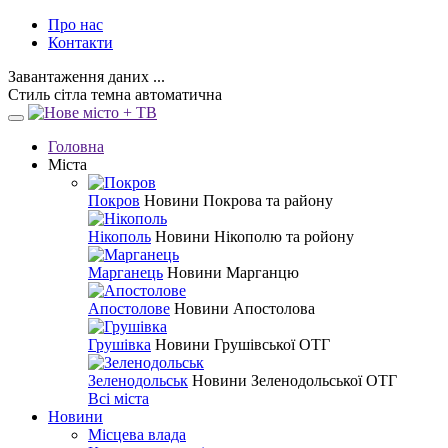
Про нас
Контакти
Завантаження даних ...
Стиль
сітла
темна
автоматична
Головна
Міста
Покров
Новини Покрова та району
Нікополь
Новини Нікополю та ройону
Марганець
Новини Марганцю
Апостолове
Новини Апостолова
Грушівка
Новини Грушівської ОТГ
Зеленодольськ
Новини Зеленодольської ОТГ
Всі міста
Новини
Місцева влада