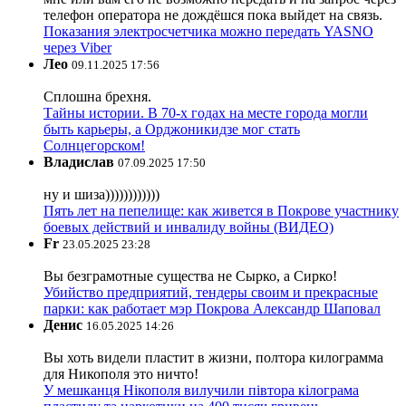
телефон оператора не дождёшся пока выйдет на связь.
Показания электросчетчика можно передать YASNO
через Viber
Лео
09.11.2025 17:56
Сплошна брехня.
Тайны истории. В 70-х годах на месте города могли
быть карьеры, а Орджоникидзе мог стать
Солнцегорском!
Владислав
07.09.2025 17:50
ну и шиза))))))))))))
Пять лет на пепелище: как живется в Покрове участнику
боевых действий и инвалиду войны (ВИДЕО)
Fr
23.05.2025 23:28
Вы безграмотные существа не Сырко, а Сирко!
Убийство предприятий, тендеры своим и прекрасные
парки: как работает мэр Покрова Александр Шаповал
Денис
16.05.2025 14:26
Вы хоть видели пластит в жизни, полтора килограмма
для Никополя это ничто!
У мешканця Нікополя вилучили півтора кілограма