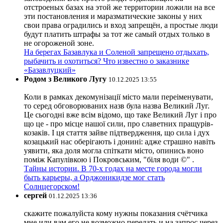
отстроеных базах на этой же территории ложили на все
эти постановления и маразматические законы у них
свои права оградились и вход запрещён, а простые люди
будут платить штрафы за тот же самый отдых только в
не огороженой зоне.
На берегах Базавлука и Соленой запрещено отдыхать,
рыбачить и охотиться? Что известно о заказнике
«Базавлуцкий»
Родом з Великого Лугу
10.12.2025 13:55
Коли в рамках декомунізації місто мали переіменувати,
то серед обговорюваних назв була назва Великий Луг.
Це сьогодні вже всім відомо, що таке Великий Луг і про
що це - про місце нашої сили, про славетних пращурів-
козаків. І ця стаття зайве підтвердження, що сила і дух
козацький нас оберігають і донині: адже страшно навіть
уявити, яка доля могла спіткати місто, опинись воно
поміж Капулівкою і Покровським, "біля води ©" .
Тайны истории. В 70-х годах на месте города могли
быть карьеры, а Орджоникидзе мог стать
Солнцегорском!
сергей
01.12.2025 13:36
скажите пожалуйста кому нужны показания счётчика
мне или вам его не возможно передать и на запрос через