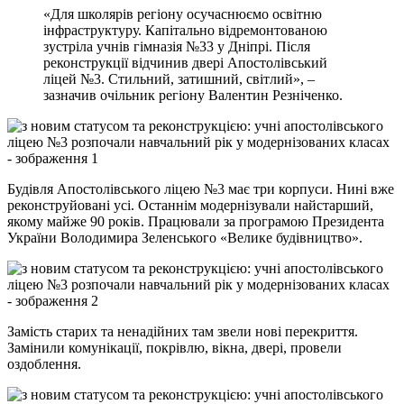
«Для школярів регіону осучаснюємо освітню
інфраструктуру. Капітально відремонтованою
зустріла учнів гімназія №33 у Дніпрі. Після
реконструкції відчинив двері Апостолівський
ліцей №3. Стильний, затишний, світлий», –
зазначив очільник регіону Валентин Резніченко.
Будівля Апостолівського ліцею №3 має три корпуси. Нині вже
реконструйовані усі. Останнім модернізували найстарший,
якому майже 90 років. Працювали за програмою Президента
України Володимира Зеленського «Велике будівництво».
Замість старих та ненадійних там звели нові перекриття.
Замінили комунікації, покрівлю, вікна, двері, провели
оздоблення.