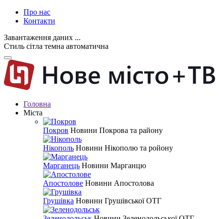
Про нас
Контакти
Завантаження даних ...
Стиль
сітла
темна
автоматична
Головна
Міста
Покров
Новини Покрова та району
Нікополь
Новини Нікополю та ройону
Марганець
Новини Марганцю
Апостолове
Новини Апостолова
Грушівка
Новини Грушівської ОТГ
Зеленодольськ
Новини Зеленодольської ОТГ