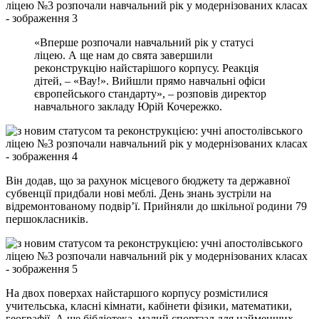
«Вперше розпочали навчальний рік у статусі
ліцею. А ще нам до свята завершили
реконструкцію найстарішого корпусу. Реакція
дітей, – «Вау!». Вийшли прямо навчальні офіси
європейського стандарту», – розповів директор
навчального закладу Юрій Кочережко.
Він додав, що за рахунок місцевого бюджету та державної
субвенції придбали нові меблі. День знань зустріли на
відремонтованому подвір’ї. Прийняли до шкільної родини 79
першокласників.
На двох поверхах найстаршого корпусу розмістилися
учительська, класні кімнати, кабінети фізики, математики,
географії. А ще бібліотека, малий спортзал для найменших