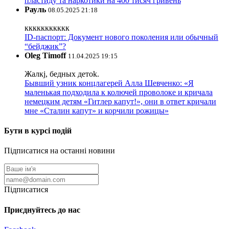
пластиду та наркотики на 400 тисяч гривень
Рауль
08.05.2025 21:18
ккккккккккк
ID-паспорт: Документ нового поколения или обычный
“бейджик”?
Oleg Timoff
11.04.2025 19:15
Жалкj, бедных детok.
Бывший узник концлагерей Алла Шевченко: «Я
маленькая подходила к колючей проволоке и кричала
немецким детям «Гитлер капут!», они в ответ кричали
мне «Сталин капут» и корчили рожицы»
Бути в курсі подій
Підписатися на останні новини
Підписатися
Приєднуйтесь до нас