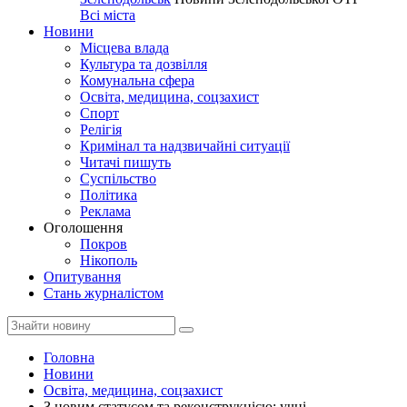
Всі міста
Новини
Місцева влада
Культура та дозвілля
Комунальна сфера
Освіта, медицина, соцзахист
Спорт
Релігія
Кримінал та надзвичайні ситуації
Читачі пишуть
Суспільство
Політика
Реклама
Оголошення
Покров
Нікополь
Опитування
Стань журналістом
Головна
Новини
Освіта, медицина, соцзахист
З новим статусом та реконструкцією: учні