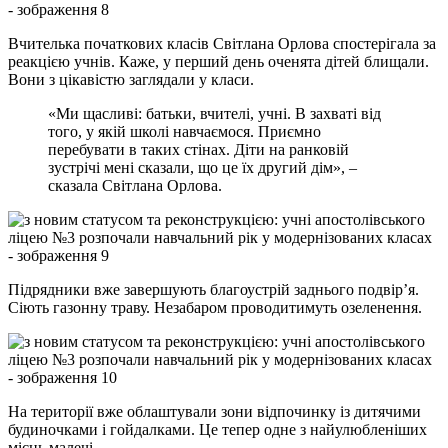
Вчителька початкових класів Світлана Орлова спостерігала за
реакцією учнів. Каже, у перший день оченята дітей блищали.
Вони з цікавістю заглядали у класи.
«Ми щасливі: батьки, вчителі, учні. В захваті від
того, у якій школі навчаємося. Приємно
перебувати в таких стінах. Діти на ранковій
зустрічі мені сказали, що це їх другий дім», –
сказала Світлана Орлова.
Підрядники вже завершують благоустрій заднього подвір’я.
Сіють газонну траву. Незабаром проводитимуть озеленення.
На території вже облаштували зони відпочинку із дитячими
будиночками і гойдалками. Це тепер одне з найулюбленіших
місць малечі.