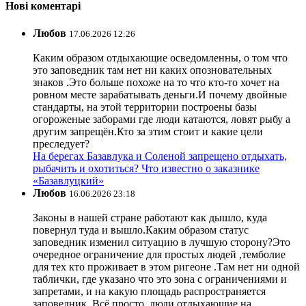
Нові коментарі
Любов
17.06.2026 12:26
Каким образом отдыхающие осведомленны, о том что
это заповедник там нет ни каких опозновательных
знаков .Это больше похоже на то что кто-то хочет на
ровном месте зарабатывать деньги.И почему двойные
стандарты, на этой территории построены базы
огороженые заборами где люди катаются, ловят рыбу а
другим запрещён.Кто за этим стоит и какие цели
преследует?
На берегах Базавлука и Соленой запрещено отдыхать,
рыбачить и охотиться? Что известно о заказнике
«Базавлуцкий»
Любов
16.06.2026 23:18
Законы в нашей стране работают как дышло, куда
повернул туда и вышло.Каким образом статус
заповедник изменил ситуацию в лучшую сторону?Это
очередное ограничение для простых людей ,темболие
для тех кто проживает в этом ригеоне .Там нет ни одной
таблички, где указано что это зона с ограничениями и
запретами, и на какую площадь распространяется
заповедник. Всё просто ,люди отдыхающие на