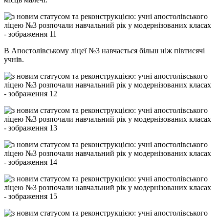
В Апостолівському ліцеї №3 навчається більш ніж півтисячі
учнів.