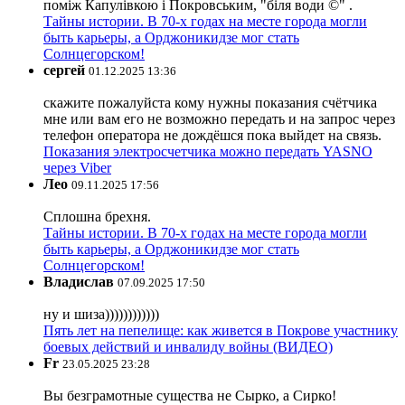
поміж Капулівкою і Покровським, "біля води ©" .
Тайны истории. В 70-х годах на месте города могли
быть карьеры, а Орджоникидзе мог стать
Солнцегорском!
сергей
01.12.2025 13:36
скажите пожалуйста кому нужны показания счётчика
мне или вам его не возможно передать и на запрос через
телефон оператора не дождёшся пока выйдет на связь.
Показания электросчетчика можно передать YASNO
через Viber
Лео
09.11.2025 17:56
Сплошна брехня.
Тайны истории. В 70-х годах на месте города могли
быть карьеры, а Орджоникидзе мог стать
Солнцегорском!
Владислав
07.09.2025 17:50
ну и шиза))))))))))))
Пять лет на пепелище: как живется в Покрове участнику
боевых действий и инвалиду войны (ВИДЕО)
Fr
23.05.2025 23:28
Вы безграмотные существа не Сырко, а Сирко!