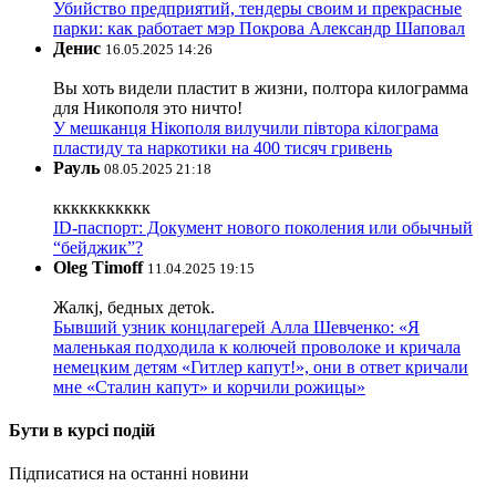
Убийство предприятий, тендеры своим и прекрасные
парки: как работает мэр Покрова Александр Шаповал
Денис
16.05.2025 14:26
Вы хоть видели пластит в жизни, полтора килограмма
для Никополя это ничто!
У мешканця Нікополя вилучили півтора кілограма
пластиду та наркотики на 400 тисяч гривень
Рауль
08.05.2025 21:18
ккккккккккк
ID-паспорт: Документ нового поколения или обычный
“бейджик”?
Oleg Timoff
11.04.2025 19:15
Жалкj, бедных детok.
Бывший узник концлагерей Алла Шевченко: «Я
маленькая подходила к колючей проволоке и кричала
немецким детям «Гитлер капут!», они в ответ кричали
мне «Сталин капут» и корчили рожицы»
Бути в курсі подій
Підписатися на останні новини