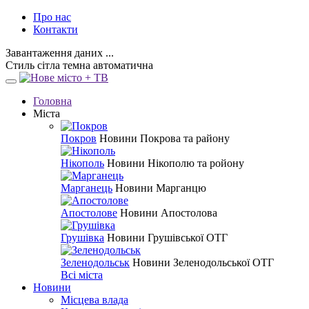
Про нас
Контакти
Завантаження даних ...
Стиль
сітла
темна
автоматична
Головна
Міста
Покров
Новини Покрова та району
Нікополь
Новини Нікополю та ройону
Марганець
Новини Марганцю
Апостолове
Новини Апостолова
Грушівка
Новини Грушівської ОТГ
Зеленодольськ
Новини Зеленодольської ОТГ
Всі міста
Новини
Місцева влада