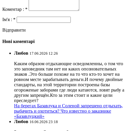
Коментар : *
Ім'я : *
Відправити
Нові коментарі
Любов
17.06.2026 12:26
Каким образом отдыхающие осведомленны, о том что
это заповедник там нет ни каких опозновательных
знаков .Это больше похоже на то что кто-то хочет на
ровном месте зарабатывать деньги.И почему двойные
стандарты, на этой территории построены базы
огороженые заборами где люди катаются, ловят рыбу а
другим запрещён.Кто за этим стоит и какие цели
преследует?
На берегах Базавлука и Соленой запрещено отдыхать,
рыбачить и охотиться? Что известно о заказнике
«Базавлуцкий»
Любов
16.06.2026 23:18