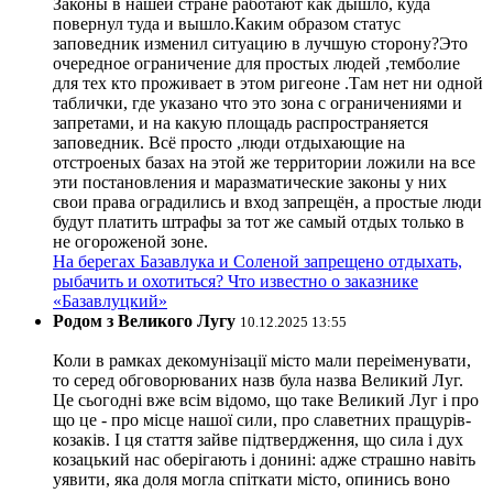
Законы в нашей стране работают как дышло, куда
повернул туда и вышло.Каким образом статус
заповедник изменил ситуацию в лучшую сторону?Это
очередное ограничение для простых людей ,темболие
для тех кто проживает в этом ригеоне .Там нет ни одной
таблички, где указано что это зона с ограничениями и
запретами, и на какую площадь распространяется
заповедник. Всё просто ,люди отдыхающие на
отстроеных базах на этой же территории ложили на все
эти постановления и маразматические законы у них
свои права оградились и вход запрещён, а простые люди
будут платить штрафы за тот же самый отдых только в
не огороженой зоне.
На берегах Базавлука и Соленой запрещено отдыхать,
рыбачить и охотиться? Что известно о заказнике
«Базавлуцкий»
Родом з Великого Лугу
10.12.2025 13:55
Коли в рамках декомунізації місто мали переіменувати,
то серед обговорюваних назв була назва Великий Луг.
Це сьогодні вже всім відомо, що таке Великий Луг і про
що це - про місце нашої сили, про славетних пращурів-
козаків. І ця стаття зайве підтвердження, що сила і дух
козацький нас оберігають і донині: адже страшно навіть
уявити, яка доля могла спіткати місто, опинись воно