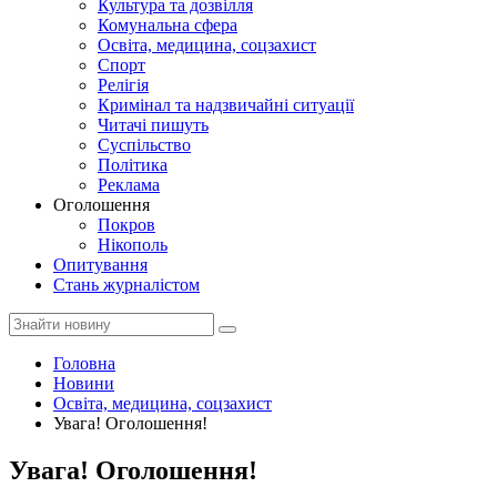
Культура та дозвілля
Комунальна сфера
Освіта, медицина, соцзахист
Спорт
Релігія
Кримінал та надзвичайні ситуації
Читачі пишуть
Суспільство
Політика
Реклама
Оголошення
Покров
Нікополь
Опитування
Стань журналістом
Головна
Новини
Освіта, медицина, соцзахист
Увага! Оголошення!
Увага! Оголошення!