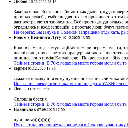
Любов
16.06.2026 23:18
Законы в нашей стране работают как дышло, куда поверн
простых людей ,темболие для тех кто проживает в этом ри
распространяется заповедник. Всё просто ,люди отдыхающ
оградились и вход запрещён, а простые люди будут плати
На берегах Базавлука и Соленой запрещено отдыхать, рыб
Родом з Великого Лугу
10.12.2025 13:55
Коли в рамках декомунізації місто мали переіменувати, то
нашої сили, про славетних пращурів-козаків. І ця стаття з
опинись воно поміж Капулівкою і Покровським, "біля вод
Тайны истории. В 70-х годах на месте города могли быть
сергей
01.12.2025 13:36
скажите пожалуйста кому нужны показания счётчика мне и
Показания электросчетчика можно передать YASNO через
Лео
09.11.2025 17:56
Сплошна брехня.
Тайны истории. В 70-х годах на месте города могли быть
Владислав
07.09.2025 17:50
ну и шиза))))))))))))
Пять лет на пепелище: как живется в Покрове участник