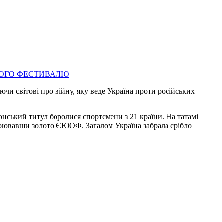
чи світові про війну, яку веде Україна проти російських
нський титул боролися спортсмени з 21 країни. На татамі
завоювавши золото ЄЮОФ. Загалом Україна забрала срібло