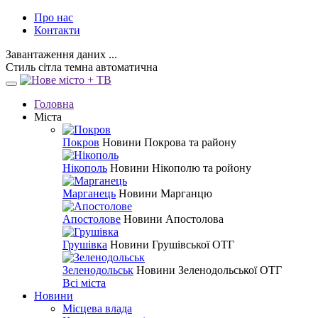
Про нас
Контакти
Завантаження даних ...
Стиль
сітла
темна
автоматична
Головна
Міста
Покров
Новини Покрова та району
Нікополь
Новини Нікополю та ройону
Марганець
Новини Марганцю
Апостолове
Новини Апостолова
Грушівка
Новини Грушівської ОТГ
Зеленодольськ
Новини Зеленодольської ОТГ
Всі міста
Новини
Місцева влада