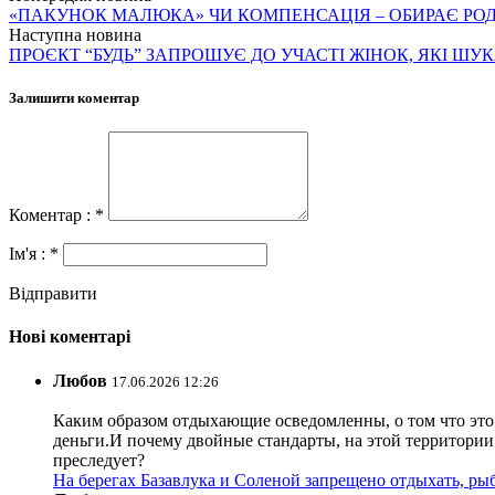
«ПАКУНОК МАЛЮКА» ЧИ КОМПЕНСАЦІЯ – ОБИРАЄ РО
Наступна новина
ПРОЄКТ “БУДЬ” ЗАПРОШУЄ ДО УЧАСТІ ЖІНОК, ЯКІ ШУ
Залишити коментар
Коментар : *
Ім'я : *
Відправити
Нові коментарі
Любов
17.06.2026 12:26
Каким образом отдыхающие осведомленны, о том что это з
деньги.И почему двойные стандарты, на этой территории 
преследует?
На берегах Базавлука и Соленой запрещено отдыхать, рыб