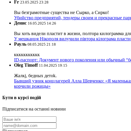
Fr
23.05.2025 23:28
Вы безграмотные существа не Сырко, а Сирко!
Убийство предприятий, тендеры своим и прекрасные пар
Денис
16.05.2025 14:26
Вы хоть видели пластит в жизни, полтора килограмма дл
У мешканця Нікополя вилучили півтора кілограма пластид
Рауль
08.05.2025 21:18
ккккккккккк
ID-паспорт: Документ нового поколения или обычный “
Oleg Timoff
11.04.2025 19:15
Жалкj, бедных детok.
Бывший узник концлагерей Алла Шевченко: «Я маленькая 
корчили рожицы»
Бути в курсі подій
Підписатися на останні новини