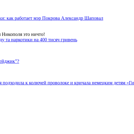
ки: как работает мэр Покрова Александр Шаповал
я Никополя это ничто!
у та наркотики на 400 тисяч гривень
бейджик”?
подходила к колючей проволоке и кричала немецким детям «Гит