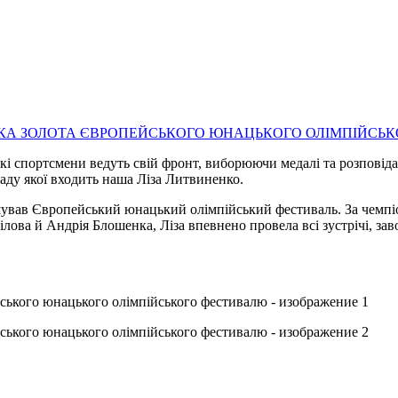
і спортсмени ведуть свій фронт, виборюючи медалі та розповідаю
ладу якої входить наша Ліза Литвиненко.
шував Європейський юнацький олімпійський фестиваль. За чемпіо
ілова й Андрія Блошенка, Ліза впевнено провела всі зустрічі, 