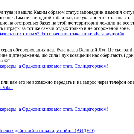
ул туда и вышло.Каким образом статус заповедник изменил сит
геоне .Там нет ни одной таблички, где указано что это зона с 
ие на отстроеных базах на этой же территории ложили на все э
ть штрафы за тот же самый отдых только в не огороженой зоне.
ачить и охотиться? Что известно о заказнике «Базавлуцкий»
 серед обговорюваних назв була назва Великий Луг. Це сьогодні 
айве підтвердження, що сила і дух козацький нас оберігають і дон
и ©" .
 карьеры, а Орджоникидзе мог стать Солнцегорском!
ли вам его не возможно передать и на запрос через телефон опе
 Viber
 карьеры, а Орджоникидзе мог стать Солнцегорском!
у боевых действий и инвалиду войны (ВИДЕО)