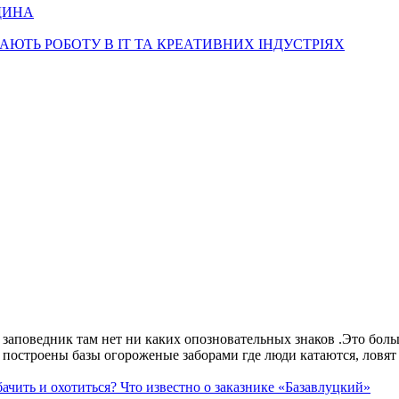
ДИНА
КАЮТЬ РОБОТУ В ІТ ТА КРЕАТИВНИХ ІНДУСТРІЯХ
аповедник там нет ни каких опозновательных знаков .Это больше
построены базы огороженые заборами где люди катаются, ловят 
ачить и охотиться? Что известно о заказнике «Базавлуцкий»