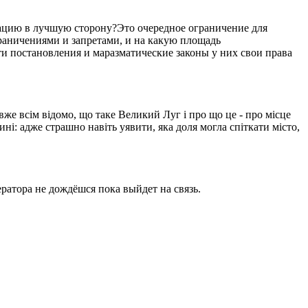
уацию в лучшую сторону?Это очередное ограничение для
ограничениями и запретами, и на какую площадь
ти постановления и маразматические законы у них свои права
вже всім відомо, що таке Великий Луг і про що це - про місце
ині: адже страшно навіть уявити, яка доля могла спіткати місто,
ратора не дождёшся пока выйдет на связь.