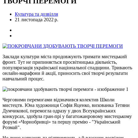
ТВОРЧІ ПЕРЕМОГИ
Культура та дозвілля
21 листопада 2022 р.
Заклади культури міста продовжують тримати мистецький
фронт. Тут не припиняється просвітницька діяльність,
популяризація української національної спадщини. Тривають
онлайн-марафони й акції, приносить свої творчі результати
навчальний процес.
Черговими перемогами відзначився колектив Школи
мистецтв. Юна художниця Софія Яценко, вихованка Тетяни
Думчикової, перемогла одразу у двох Всеукраїнських
конкурсах, здобула гран-прі у багатожанровому мистецькому
форумі «Чорнобривці» та першу премію - "Український
Розмай".
Не лише навчають та підтримують, а й власним досвідом