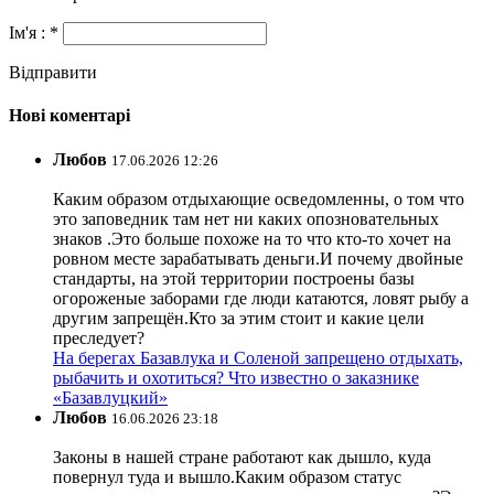
Ім'я : *
Відправити
Нові коментарі
Любов
17.06.2026 12:26
Каким образом отдыхающие осведомленны, о том что
это заповедник там нет ни каких опозновательных
знаков .Это больше похоже на то что кто-то хочет на
ровном месте зарабатывать деньги.И почему двойные
стандарты, на этой территории построены базы
огороженые заборами где люди катаются, ловят рыбу а
другим запрещён.Кто за этим стоит и какие цели
преследует?
На берегах Базавлука и Соленой запрещено отдыхать,
рыбачить и охотиться? Что известно о заказнике
«Базавлуцкий»
Любов
16.06.2026 23:18
Законы в нашей стране работают как дышло, куда
повернул туда и вышло.Каким образом статус