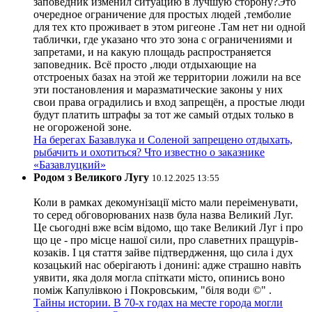
заповедник изменил ситуацию в лучшую сторону?Это
очередное ограничение для простых людей ,темболие
для тех кто проживает в этом ригеоне .Там нет ни одной
таблички, где указано что это зона с ограничениями и
запретами, и на какую площадь распространяется
заповедник. Всё просто ,люди отдыхающие на
отстроеных базах на этой же территории ложили на все
эти постановления и маразматические законы у них
свои права оградились и вход запрещён, а простые люди
будут платить штрафы за тот же самый отдых только в
не огороженой зоне.
На берегах Базавлука и Соленой запрещено отдыхать,
рыбачить и охотиться? Что известно о заказнике
«Базавлуцкий»
Родом з Великого Лугу
10.12.2025 13:55
Коли в рамках декомунізації місто мали переіменувати,
то серед обговорюваних назв була назва Великий Луг.
Це сьогодні вже всім відомо, що таке Великий Луг і про
що це - про місце нашої сили, про славетних пращурів-
козаків. І ця стаття зайве підтвердження, що сила і дух
козацький нас оберігають і донині: адже страшно навіть
уявити, яка доля могла спіткати місто, опинись воно
поміж Капулівкою і Покровським, "біля води ©" .
Тайны истории. В 70-х годах на месте города могли