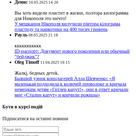
Денис
16.05.2025 14:26
Вы хоть видели пластит в жизни, полтора килограмма
для Никополя это ничто!
У мешканця Нікополя вилучили півтора кілограма
пластиду та наркотики на 400 тисяч гривень
Рауль
08.05.2025 21:18
ккккккккккк
ID-паспорт: Документ нового поколения или обычный
“бейджик”?
Oleg Timoff
11.04.2025 19:15
Жалкj, бедных детok.
Бывший узник концлагерей Алла Шевченко: «Я
маленькая подходила к колючей проволоке и кричала
немецким детям «Гитлер капут!», они в ответ кричали
мне «Сталин капут» и корчили рожицы»
Бути в курсі подій
Підписатися на останні новини