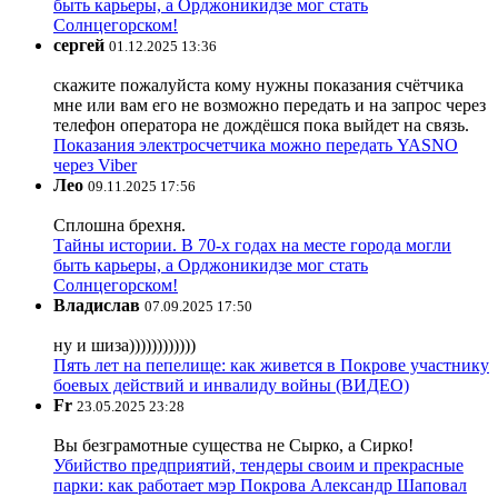
быть карьеры, а Орджоникидзе мог стать
Солнцегорском!
сергей
01.12.2025 13:36
скажите пожалуйста кому нужны показания счётчика
мне или вам его не возможно передать и на запрос через
телефон оператора не дождёшся пока выйдет на связь.
Показания электросчетчика можно передать YASNO
через Viber
Лео
09.11.2025 17:56
Сплошна брехня.
Тайны истории. В 70-х годах на месте города могли
быть карьеры, а Орджоникидзе мог стать
Солнцегорском!
Владислав
07.09.2025 17:50
ну и шиза))))))))))))
Пять лет на пепелище: как живется в Покрове участнику
боевых действий и инвалиду войны (ВИДЕО)
Fr
23.05.2025 23:28
Вы безграмотные существа не Сырко, а Сирко!
Убийство предприятий, тендеры своим и прекрасные
парки: как работает мэр Покрова Александр Шаповал