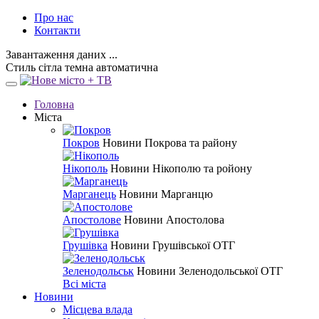
Про нас
Контакти
Завантаження даних ...
Стиль
сітла
темна
автоматична
Головна
Міста
Покров
Новини Покрова та району
Нікополь
Новини Нікополю та ройону
Марганець
Новини Марганцю
Апостолове
Новини Апостолова
Грушівка
Новини Грушівської ОТГ
Зеленодольськ
Новини Зеленодольської ОТГ
Всі міста
Новини
Місцева влада