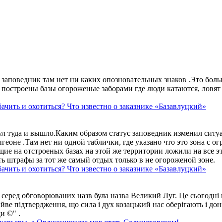
аповедник там нет ни каких опозновательных знаков .Это больше
построены базы огороженые заборами где люди катаются, ловят 
ачить и охотиться? Что известно о заказнике «Базавлуцкий»
ул туда и вышло.Каким образом статус заповедник изменил сит
геоне .Там нет ни одной таблички, где указано что это зона с 
ие на отстроеных базах на этой же территории ложили на все э
ть штрафы за тот же самый отдых только в не огороженой зоне.
ачить и охотиться? Что известно о заказнике «Базавлуцкий»
 серед обговорюваних назв була назва Великий Луг. Це сьогодні 
айве підтвердження, що сила і дух козацький нас оберігають і дон
и ©" .