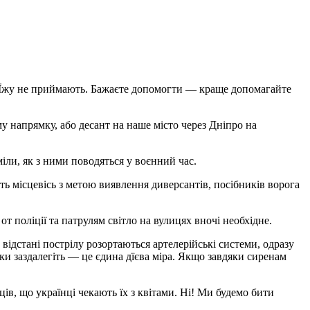
им. Їжу не приймають. Бажаєте допомогти — краще допомагайте
напрямку, або десант на наше місто через Дніпро на
іли, як з ними поводяться у воєнний час.
ть місцевісь з метою виявлення диверсантів, посібників ворога
т поліції та патрулям світло на вулицях вночі необхідне.
відстані пострілу розортаються артелерійські системи, одразу
ки заздалегіть — це єдина дїєва міра. Якщо завдяки сиренам
ів, що українці чекають їх з квітами. Ні! Ми будемо бити