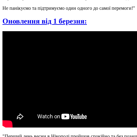
Не панікуємо та підтримуємо один одного до самої перемоги!"
Оновлення від 1 березня:
"Перший день весни в Нікополі пройшов спокійно та без позаш