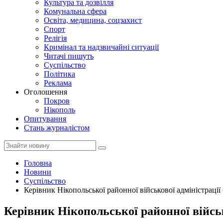
Культура та дозвілля
Комунальна сфера
Освіта, медицина, соцзахист
Спорт
Релігія
Кримінал та надзвичайні ситуації
Читачі пишуть
Суспільство
Політика
Реклама
Оголошення
Покров
Нікополь
Опитування
Стань журналістом
Головна
Новини
Суспільство
Керівник Нікопольської районної військової адміністраці
Керівник Нікопольської районної війсь