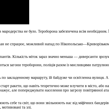
дків мародерства не було. Тероборона забезпечена всім необхідн
н не спрацює, можливий напад по Нікопольсько—Криворізькому 
антів. Кількість міток зараз значно меньша — диверсанти зрозум
юються загони тероборони, поліція разом із мисливцями патрулюю
 по закладенному маршруту, їй байдуже чи освітленна вулиця. А о
тарт ракети, що навіть теоретично може влучити в місто, або на 
снажує, але попереджувати населення про загрозу повітрянної ата
ють себе та світ, що вони звільнюють нас від міфічних бандерівц
 мотивовані та злі.