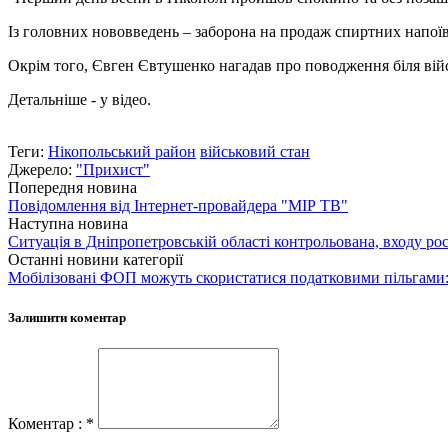
Із головних нововведень – заборона на продаж спиртних напоїв
Окрім того, Євген Євтушенко нагадав про поводження біля війс
Детальніше - у відео.
Теги:
Нікопольський район
військовий стан
Джерело:
"Прихист"
Попередня новина
Повідомлення від Інтернет-провайдера "МІР ТВ"
Наступна новина
Ситуація в Дніпропетровській області контрольована, входу рос
Останні новини категорії
Мобілізовані ФОП можуть скористатися податковими пільгами:
Залишити коментар
Коментар : *