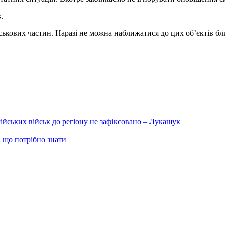
.
ькових частин. Наразі не можна наближатися до цих об’єктів бли
ійських військ до регіону не зафіксовано – Лукашук
 що потрібно знати