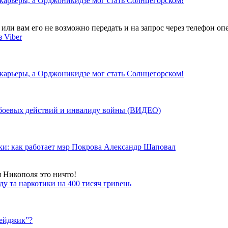
 карьеры, а Орджоникидзе мог стать Солнцегорском!
ли вам его не возможно передать и на запрос через телефон опе
 Viber
 карьеры, а Орджоникидзе мог стать Солнцегорском!
у боевых действий и инвалиду войны (ВИДЕО)
ки: как работает мэр Покрова Александр Шаповал
я Никополя это ничто!
у та наркотики на 400 тисяч гривень
бейджик”?