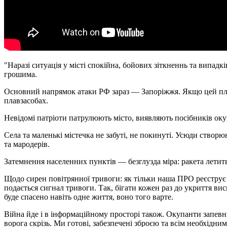
"Наразі ситуація у місті спокійна, бойових зіткненнь та випа
грошима.
Основний напрямок атаки РФ зараз — Запоріжжя. Якщо цей пла
плавзасобах.
Невідомі патріоти патрулюють місто, виявляють посібників окуп
Села та маленькі містечка не забуті, не покинуті. Усюди створ
та мародерів.
Затемнення населенних пунктів — безглузда міра: ракета летить
Щодо сирен повітрянної тривоги: як тільки наша ПРО реєструє с
подається сигнал тривоги. Так, бігати кожен раз до укриття ви
буде спасено навіть одне життя, воно того варте.
Війна йде і в інформаційному просторі також. Окупанти запевню
ворога скрізь. Ми готові, забезпечені зброєю та всім необхідним,