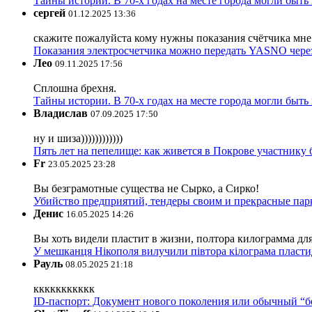
Тайны истории. В 70-х годах на месте города могли быть
сергей
01.12.2025 13:36
скажите пожалуйста кому нужны показания счётчика мне и
Показания электросчетчика можно передать YASNO через
Лео
09.11.2025 17:56
Сплошна брехня.
Тайны истории. В 70-х годах на месте города могли быть
Владислав
07.09.2025 17:50
ну и шиза))))))))))))
Пять лет на пепелище: как живется в Покрове участник
Fr
23.05.2025 23:28
Вы безграмотные существа не Сырко, а Сирко!
Убийство предприятий, тендеры своим и прекрасные пар
Денис
16.05.2025 14:26
Вы хоть видели пластит в жизни, полтора килограмма дл
У мешканця Нікополя вилучили півтора кілограма пластид
Рауль
08.05.2025 21:18
ккккккккккк
ID-паспорт: Документ нового поколения или обычный “