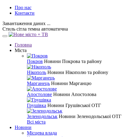
Про нас
Контакти
Завантаження даних ...
Стиль
сітла
темна
автоматична
Головна
Міста
Покров
Новини Покрова та району
Нікополь
Новини Нікополю та ройону
Марганець
Новини Марганцю
Апостолове
Новини Апостолова
Грушівка
Новини Грушівської ОТГ
Зеленодольськ
Новини Зеленодольської ОТГ
Всі міста
Новини
Місцева влада