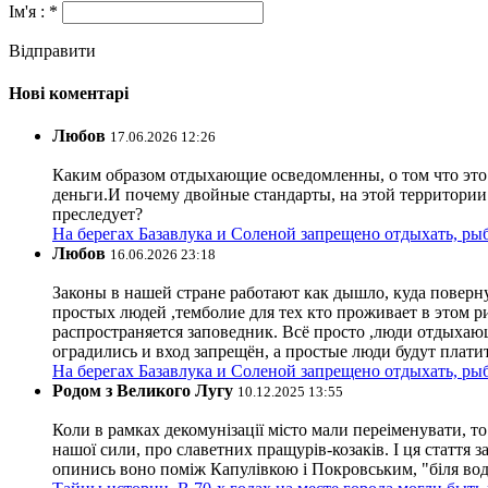
Ім'я : *
Відправити
Нові коментарі
Любов
17.06.2026 12:26
Каким образом отдыхающие осведомленны, о том что это з
деньги.И почему двойные стандарты, на этой территории 
преследует?
На берегах Базавлука и Соленой запрещено отдыхать, рыб
Любов
16.06.2026 23:18
Законы в нашей стране работают как дышло, куда поверн
простых людей ,темболие для тех кто проживает в этом ри
распространяется заповедник. Всё просто ,люди отдыхающ
оградились и вход запрещён, а простые люди будут плати
На берегах Базавлука и Соленой запрещено отдыхать, рыб
Родом з Великого Лугу
10.12.2025 13:55
Коли в рамках декомунізації місто мали переіменувати, то
нашої сили, про славетних пращурів-козаків. І ця стаття з
опинись воно поміж Капулівкою і Покровським, "біля вод