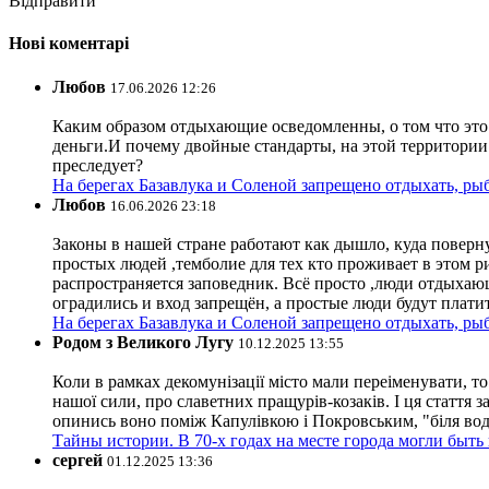
Відправити
Нові коментарі
Любов
17.06.2026 12:26
Каким образом отдыхающие осведомленны, о том что это з
деньги.И почему двойные стандарты, на этой территории 
преследует?
На берегах Базавлука и Соленой запрещено отдыхать, рыб
Любов
16.06.2026 23:18
Законы в нашей стране работают как дышло, куда поверн
простых людей ,темболие для тех кто проживает в этом ри
распространяется заповедник. Всё просто ,люди отдыхающ
оградились и вход запрещён, а простые люди будут плати
На берегах Базавлука и Соленой запрещено отдыхать, рыб
Родом з Великого Лугу
10.12.2025 13:55
Коли в рамках декомунізації місто мали переіменувати, то
нашої сили, про славетних пращурів-козаків. І ця стаття з
опинись воно поміж Капулівкою і Покровським, "біля вод
Тайны истории. В 70-х годах на месте города могли быть
сергей
01.12.2025 13:36