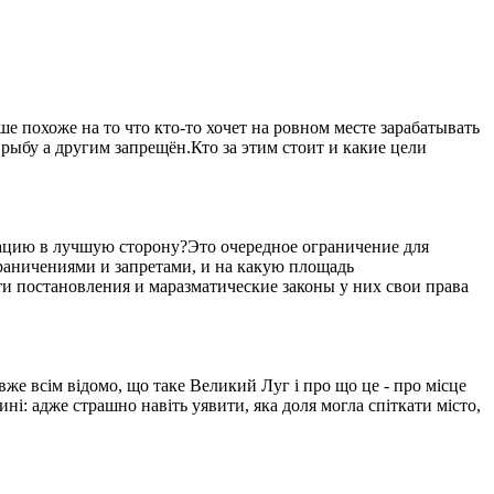
 похоже на то что кто-то хочет на ровном месте зарабатывать
рыбу а другим запрещён.Кто за этим стоит и какие цели
уацию в лучшую сторону?Это очередное ограничение для
ограничениями и запретами, и на какую площадь
ти постановления и маразматические законы у них свои права
вже всім відомо, що таке Великий Луг і про що це - про місце
ині: адже страшно навіть уявити, яка доля могла спіткати місто,