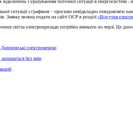
еальної ситуації з графіком − просимо невідкладно повідомляти на
в. Заявку можна подати на сайті ОСР в розділі
«Відсутня електр
ернення світла електроприлади потрібно вмикати по черзі. Це до
 Дніпровські електромережі
 залишаться без змін
аварій