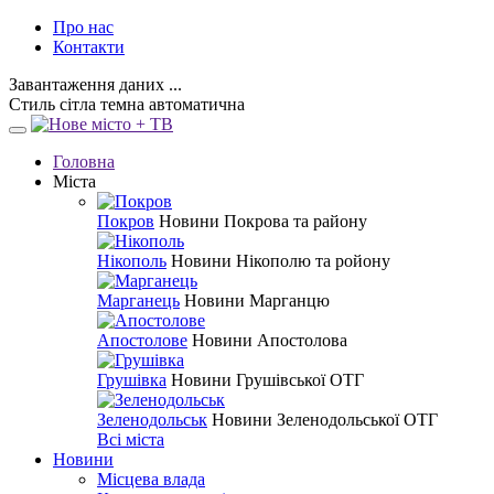
Про нас
Контакти
Завантаження даних ...
Стиль
сітла
темна
автоматична
Головна
Міста
Покров
Новини Покрова та району
Нікополь
Новини Нікополю та ройону
Марганець
Новини Марганцю
Апостолове
Новини Апостолова
Грушівка
Новини Грушівської ОТГ
Зеленодольськ
Новини Зеленодольської ОТГ
Всі міста
Новини
Місцева влада