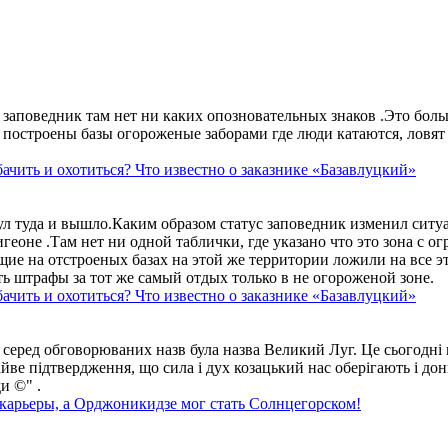
аповедник там нет ни каких опозновательных знаков .Это больше
построены базы огороженые заборами где люди катаются, ловят 
ачить и охотиться? Что известно о заказнике «Базавлуцкий»
ул туда и вышло.Каким образом статус заповедник изменил сит
геоне .Там нет ни одной таблички, где указано что это зона с 
ие на отстроеных базах на этой же территории ложили на все э
ть штрафы за тот же самый отдых только в не огороженой зоне.
ачить и охотиться? Что известно о заказнике «Базавлуцкий»
 серед обговорюваних назв була назва Великий Луг. Це сьогодні 
айве підтвердження, що сила і дух козацький нас оберігають і дон
и ©" .
 карьеры, а Орджоникидзе мог стать Солнцегорском!