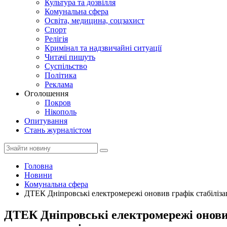
Культура та дозвілля
Комунальна сфера
Освіта, медицина, соцзахист
Спорт
Релігія
Кримінал та надзвичайні ситуації
Читачі пишуть
Суспільство
Політика
Реклама
Оголошення
Покров
Нікополь
Опитування
Стань журналістом
Головна
Новини
Комунальна сфера
ДТЕК Дніпровські електромережі оновив графік стабіліза
ДТЕК Дніпровські електромережі оновив