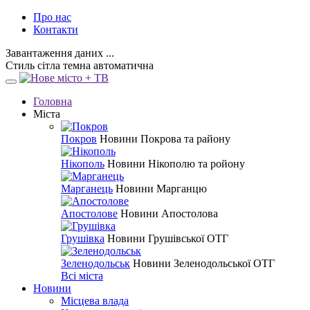
Про нас
Контакти
Завантаження даних ...
Стиль
сітла
темна
автоматична
Головна
Міста
Покров
Новини Покрова та району
Нікополь
Новини Нікополю та ройону
Марганець
Новини Марганцю
Апостолове
Новини Апостолова
Грушівка
Новини Грушівської ОТГ
Зеленодольськ
Новини Зеленодольської ОТГ
Всі міста
Новини
Місцева влада