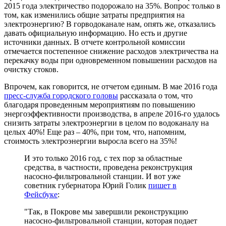
2015 года электричество подорожало на 35%. Вопрос только в
том, как изменились общие затраты предприятия на
электроэнергию? В горводоканале нам, опять же, отказались
давать официальную информацию. Но есть и другие
источники данных. В отчете контрольной комиссии
отмечается постепенное снижение расходов электричества на
перекачку воды при одновременном повышении расходов на
очистку стоков.
Впрочем, как говорится, не отчетом единым. В мае 2016 года
пресс-служба городского головы
рассказала о том, что
благодаря проведенным мероприятиям по повышению
энергоэффективности производства, в апреле 2016-го удалось
снизить затраты электроэнергии в целом по водоканалу на
целых 40%! Еще раз – 40%, при том, что, напомним,
стоимость электроэнергии выросла всего на 35%!
И это только 2016 год, с тех пор за областные
средства, в частности, проведена реконструкция
насосно-фильтровальной станции. И вот уже
советник губернатора Юрий Голик
пишет в
Фейсбуке
:
"Так, в Покрове мы завершили реконструкцию
насосно-фильтровальной станции, которая подает