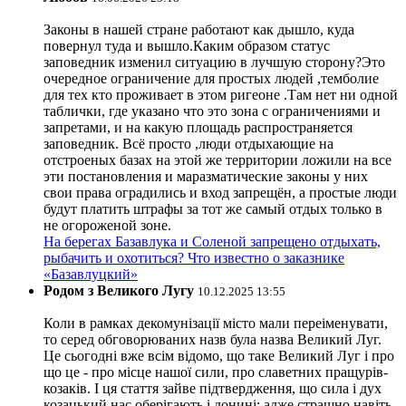
Законы в нашей стране работают как дышло, куда
повернул туда и вышло.Каким образом статус
заповедник изменил ситуацию в лучшую сторону?Это
очередное ограничение для простых людей ,темболие
для тех кто проживает в этом ригеоне .Там нет ни одной
таблички, где указано что это зона с ограничениями и
запретами, и на какую площадь распространяется
заповедник. Всё просто ,люди отдыхающие на
отстроеных базах на этой же территории ложили на все
эти постановления и маразматические законы у них
свои права оградились и вход запрещён, а простые люди
будут платить штрафы за тот же самый отдых только в
не огороженой зоне.
На берегах Базавлука и Соленой запрещено отдыхать,
рыбачить и охотиться? Что известно о заказнике
«Базавлуцкий»
Родом з Великого Лугу
10.12.2025 13:55
Коли в рамках декомунізації місто мали переіменувати,
то серед обговорюваних назв була назва Великий Луг.
Це сьогодні вже всім відомо, що таке Великий Луг і про
що це - про місце нашої сили, про славетних пращурів-
козаків. І ця стаття зайве підтвердження, що сила і дух
козацький нас оберігають і донині: адже страшно навіть