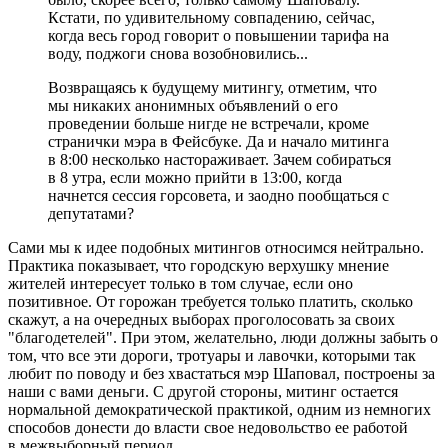
Кстати, по удивительному совпадению, сейчас,
когда весь город говорит о повышении тарифа на
воду, поджоги снова возобновились...
Возвращаясь к будущему митингу, отметим, что
мы никаких анонимных объявлений о его
проведении больше нигде не встречали, кроме
странички мэра в Фейсбуке. Да и начало митинга
в 8:00 несколько настораживает. Зачем собираться
в 8 утра, если можно прийти в 13:00, когда
начнется сессия горсовета, и заодно пообщаться с
депутатами?
Сами мы к идее подобных митингов относимся нейтрально.
Практика показывает, что городскую верхушку мнение
жителей интересует только в том случае, если оно
позитивное. От горожан требуется только платить, сколько
скажут, а на очередных выборах проголосовать за своих
"благодетелей". При этом, желательно, люди должны забыть о
том, что все эти дороги, тротуары и лавочки, которыми так
любит по поводу и без хвастаться мэр Шаповал, построены за
наши с вами деньги. С другой стороны, митинг остается
нормальной демократической практикой, одним из немногих
способов донести до власти свое недовольство ее работой
в межвыборный период.