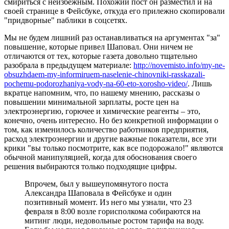
смириться с неизбежным. Похожий пост он разместил и на
своей странице в Фейсбуке, откуда его прилежно скопировали
"придворные" паблики в соцсетях.
Мы не будем лишний раз останавливаться на аргументах "за"
повышение, которые привел Шаповал. Они ничем не
отличаются от тех, которые газета довольно тщательно
разобрала в предыдущем материале:
http://novemisto.info/my-ne-
obsuzhdaem-my-informiruem-naselenie-chinovniki-rasskazali-
pochemu-podorozhaniya-vody-na-60-eto-xorosho-video/
. Лишь
вкратце напомним, что, по нашему мнению, рассказы о
повышении минимальной зарплаты, росте цен на
электроэнергию, горючее и химические реагенты – это,
конечно, очень интересно. Но без конкретной информации о
том, как изменилось количество работников предприятия,
расход электроэнергии и другие важные показатели, все эти
крики "вы только посмотрите, как все подорожало!" являются
обычной манипуляцией, когда для обоснования своего
решения выбираются только подходящие цифры.
Впрочем, был у вышеупомянутого поста
Александра Шаповала в Фейсбуке и один
позитивный момент. Из него мы узнали, что 23
февраля в 8:00 возле горисполкома собираются на
митинг люди, недовольные ростом тарифа на воду.