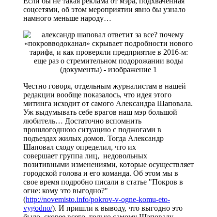
Если бы не такая реклама от мэра, подхваченная
соцсетями, об этом мероприятии явно бы узнало
намного меньше народу…
Честно говоря, отдельным журналистам в нашей
редакции вообще показалось, что идея этого
митинга исходит от самого Александра Шаповала.
Уж выдумывать себе врагов наш мэр большой
любитель… Достаточно вспомнить
прошлогоднюю ситуацию с поджогами в
подъездах жилых домов. Тогда Александр
Шаповал сходу определил, что их
совершает группа лиц, недовольных
позитивными изменениями, которые осуществляет
городской голова и его команда. Об этом мы в
свое время подробно писали в статье "Покров в
огне: кому это выгодно?"
(
http://novemisto.info/pokrov-v-ogne-komu-eto-
vygodno/
). И пришли к выводу, что выгодно это
было, скорее всего, только самому Шаповалу.