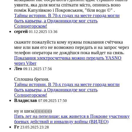
уявити, яка доля могла спіткати місто, опинись воно
поміж Капулівкою і Покровським, "біля води ©" .
Тайны истории. В 70-х годах на месте города могли
быть карьеры, а Орджоникидзе мог стать
Солнцегорском!
сергей
01.12.2025 13:36
скажите пожалуйста кому нужны показания счётчика
мне или вам его не возможно передать и на запрос через
телефон оператора не дождёшся пока выйдет на связь.
Показания электросчетчика можно передать YASNO
через Viber
Лео
09.11.2025 17:56
Сплошна брехня.
Тайны истории. В 70-х годах на месте города могли
быть карьеры, а Орджоникидзе мог стать
Солнцегорском!
Владислав
07.09.2025 17:50
ну и шиза))))))))))))
Пять лет на пепелище: как живется в Покрове участнику
боевых действий и инвалиду войны (ВИДЕО)
Fr
23.05.2025 23:28