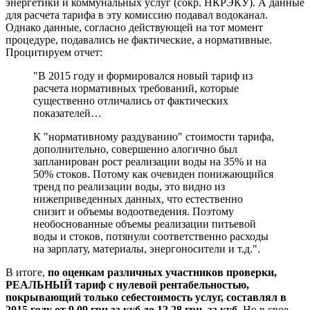
энергетики и коммунальных услуг (сокр. НКРЭКУ). А данные
для расчета тарифа в эту комиссию подавал водоканал.
Однако данные, согласно действующей на тот момент
процедуре, подавались не фактические, а нормативные.
Процитируем отчет:
"В 2015 году и формировался новый тариф из
расчета нормативных требований, которые
существенно отличались от фактических
показателей…
К "нормативному раздуванию" стоимости тарифа,
дополнительно, совершенно алогично был
запланирован рост реализации воды на 35% и на
50% стоков. Потому как очевиден понижающийся
тренд по реализации воды, это видно из
нижеприведенных данных, что естественно
снизит и объемы водоотведения. Поэтому
необоснованные объемы реализации питьевой
воды и стоков, потянули соответственно расходы
на зарплату, материалы, энергоносители и т.д.".
В итоге,
по оценкам различных участников проверки,
РЕАЛЬНЫЙ тариф с нулевой рентабельностью,
покрывающий только себестоимость услуг, составлял в
2015 году от 9,09 грн за куб до 12,28 грн. за куб.
Но в свое