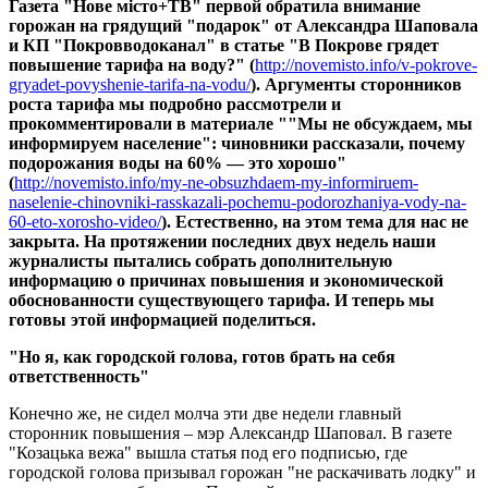
Газета "Нове місто+ТВ" первой обратила внимание
горожан на грядущий "подарок" от Александра Шаповала
и КП "Покровводоканал" в статье "В Покрове грядет
повышение тарифа на воду?" (
http://novemisto.info/v-pokrove-
gryadet-povyshenie-tarifa-na-vodu/
). Аргументы сторонников
роста тарифа мы подробно рассмотрели и
прокомментировали в материале ""Мы не обсуждаем, мы
информируем население": чиновники рассказали, почему
подорожания воды на 60% — это хорошо"
(
http://novemisto.info/my-ne-obsuzhdaem-my-informiruem-
naselenie-chinovniki-rasskazali-pochemu-podorozhaniya-vody-na-
60-eto-xorosho-video/
). Естественно, на этом тема для нас не
закрыта. На протяжении последних двух недель наши
журналисты пытались собрать дополнительную
информацию о причинах повышения и экономической
обоснованности существующего тарифа. И теперь мы
готовы этой информацией поделиться.
"Но я, как городской голова, готов брать на себя
ответственность"
Конечно же, не сидел молча эти две недели главный
сторонник повышения – мэр Александр Шаповал. В газете
"Козацька вежа" вышла статья под его подписью, где
городской голова призывал горожан "не раскачивать лодку" и