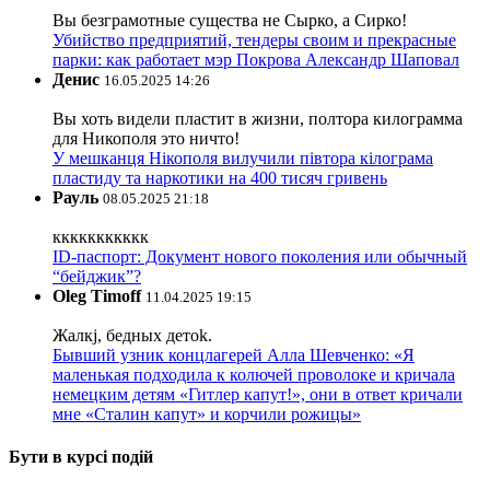
Вы безграмотные существа не Сырко, а Сирко!
Убийство предприятий, тендеры своим и прекрасные
парки: как работает мэр Покрова Александр Шаповал
Денис
16.05.2025 14:26
Вы хоть видели пластит в жизни, полтора килограмма
для Никополя это ничто!
У мешканця Нікополя вилучили півтора кілограма
пластиду та наркотики на 400 тисяч гривень
Рауль
08.05.2025 21:18
ккккккккккк
ID-паспорт: Документ нового поколения или обычный
“бейджик”?
Oleg Timoff
11.04.2025 19:15
Жалкj, бедных детok.
Бывший узник концлагерей Алла Шевченко: «Я
маленькая подходила к колючей проволоке и кричала
немецким детям «Гитлер капут!», они в ответ кричали
мне «Сталин капут» и корчили рожицы»
Бути в курсі подій