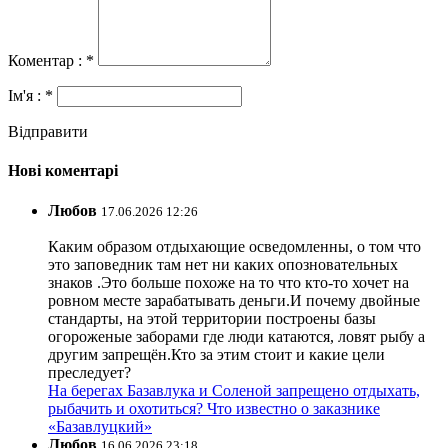
Коментар : *
Ім'я : *
Відправити
Нові коментарі
Любов
17.06.2026 12:26
Каким образом отдыхающие осведомленны, о том что
это заповедник там нет ни каких опозновательных
знаков .Это больше похоже на то что кто-то хочет на
ровном месте зарабатывать деньги.И почему двойные
стандарты, на этой территории построены базы
огороженые заборами где люди катаются, ловят рыбу а
другим запрещён.Кто за этим стоит и какие цели
преследует?
На берегах Базавлука и Соленой запрещено отдыхать,
рыбачить и охотиться? Что известно о заказнике
«Базавлуцкий»
Любов
16.06.2026 23:18