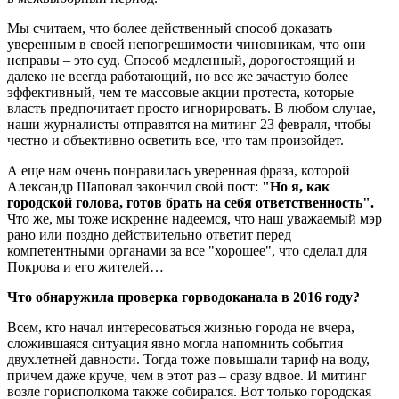
Мы считаем, что более действенный способ доказать
уверенным в своей непогрешимости чиновникам, что они
неправы – это суд. Способ медленный, дорогостоящий и
далеко не всегда работающий, но все же зачастую более
эффективный, чем те массовые акции протеста, которые
власть предпочитает просто игнорировать. В любом случае,
наши журналисты отправятся на митинг 23 февраля, чтобы
честно и объективно осветить все, что там произойдет.
А еще нам очень понравилась уверенная фраза, которой
Александр Шаповал закончил свой пост:
"Но я, как
городской голова, готов брать на себя ответственность".
Что же, мы тоже искренне надеемся, что наш уважаемый мэр
рано или поздно действительно ответит перед
компетентными органами за все "хорошее", что сделал для
Покрова и его жителей…
Что обнаружила проверка горводоканала в 2016 году?
Всем, кто начал интересоваться жизнью города не вчера,
сложившаяся ситуация явно могла напомнить события
двухлетней давности. Тогда тоже повышали тариф на воду,
причем даже круче, чем в этот раз – сразу вдвое. И митинг
возле горисполкома также собирался. Вот только городская