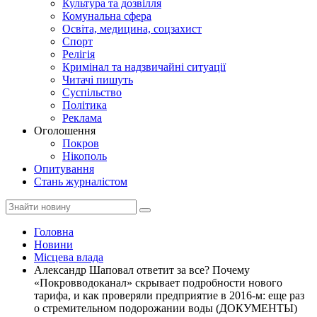
Культура та дозвілля
Комунальна сфера
Освіта, медицина, соцзахист
Спорт
Релігія
Кримінал та надзвичайні ситуації
Читачі пишуть
Суспільство
Політика
Реклама
Оголошення
Покров
Нікополь
Опитування
Стань журналістом
Головна
Новини
Місцева влада
Александр Шаповал ответит за все? Почему
«Покровводоканал» скрывает подробности нового
тарифа, и как проверяли предприятие в 2016-м: еще раз
о стремительном подорожании воды (ДОКУМЕНТЫ)