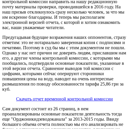
контрольной комиссии направить на нашу редакционную
почту материалы проверки, проводившейся в 2016 году. На
наш призыв откликнулось сразу несколько человек, за что мы
им искренне благодарны. И теперь мы располагаем
электронной версией отчета, с которой и хотим ознакомить
вас, наши уважаемые читатели.
Предугадывая будущие возражения наших оппонентов, стразу
отметим: это не нотариально заверенная копия с подписями и
печатями. Поэтому в суд бы мы с этим документом не пошли.
Однако у нас нет причин не доверять людям, приславшим нам
его, а другие члены контрольной комиссии, с которыми мы
пообщались, подтвердили основные показатели, указанные в
этой версии отчета. Сравнение выводов той комиссии с
цифрами, которыми сейчас оперируют сторонники
повышения цены на воду, наводит на очень интересные
размышления по поводу обоснованности тарифа 25,86 грн за
куб.
Скачать отчет временной контрольной комиссии
Сам документ состоит из 26 страниц, в нем
проанализированы основные показатели деятельность тогда
еще "Орджоникидзеводоканала" за 2013-2015 годы. Ввиду
большого объема отчета полностью мы его анализировать не