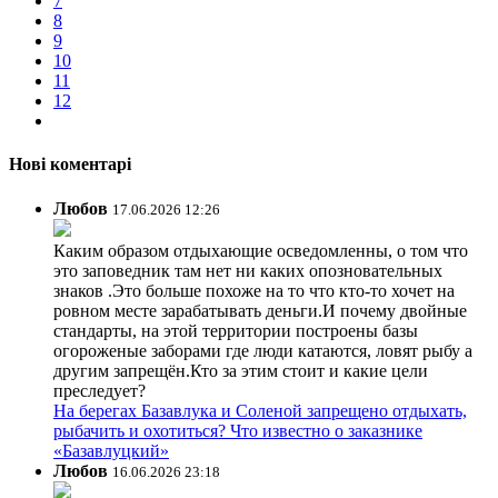
7
8
9
10
11
12
Нові коментарі
Любов
17.06.2026 12:26
Каким образом отдыхающие осведомленны, о том что
это заповедник там нет ни каких опозновательных
знаков .Это больше похоже на то что кто-то хочет на
ровном месте зарабатывать деньги.И почему двойные
стандарты, на этой территории построены базы
огороженые заборами где люди катаются, ловят рыбу а
другим запрещён.Кто за этим стоит и какие цели
преследует?
На берегах Базавлука и Соленой запрещено отдыхать,
рыбачить и охотиться? Что известно о заказнике
«Базавлуцкий»
Любов
16.06.2026 23:18