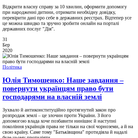
Відкрити власну справу за 10 хвилин, оформити допомогу
при народженні дитини, отримати необхідну довідку,
перевірити дані про себе в державних реєстрах. Відтепер усе
це можна швидко та зручно зробити онлайн на порталі
державних послуг "Дія".
31
Бер
2020
Політика
Юлія Тимошенко: Наше завдання –
повернути українцям право бути
господарями на власній землі
Зухвало й антиконституційно протягнутий закон про
розпродаж землі – це злочин проти України. З його
допомогою влада хоче позбавити нинішнє й наступні
покоління українців права не тільки на свої чорноземи, а й на
свою країну. Саме тому "Батьківщина" протидіяла й надалі
буде цьому протидіяти.