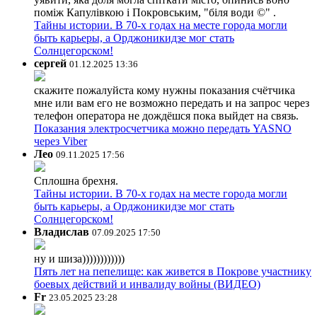
поміж Капулівкою і Покровським, "біля води ©" .
Тайны истории. В 70-х годах на месте города могли
быть карьеры, а Орджоникидзе мог стать
Солнцегорском!
сергей
01.12.2025 13:36
скажите пожалуйста кому нужны показания счётчика
мне или вам его не возможно передать и на запрос через
телефон оператора не дождёшся пока выйдет на связь.
Показания электросчетчика можно передать YASNO
через Viber
Лео
09.11.2025 17:56
Сплошна брехня.
Тайны истории. В 70-х годах на месте города могли
быть карьеры, а Орджоникидзе мог стать
Солнцегорском!
Владислав
07.09.2025 17:50
ну и шиза))))))))))))
Пять лет на пепелище: как живется в Покрове участнику
боевых действий и инвалиду войны (ВИДЕО)
Fr
23.05.2025 23:28