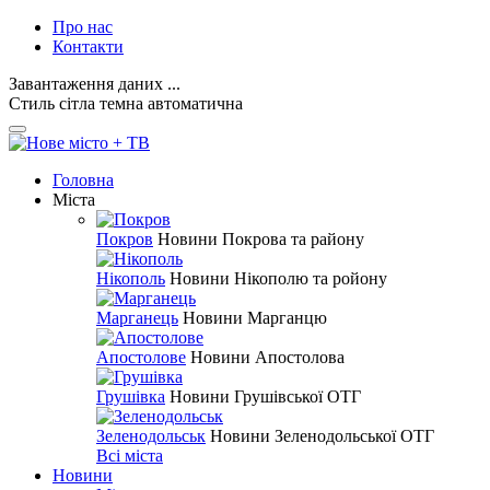
Про нас
Контакти
Завантаження даних ...
Стиль
сітла
темна
автоматична
Головна
Міста
Покров
Новини Покрова та району
Нікополь
Новини Нікополю та ройону
Марганець
Новини Марганцю
Апостолове
Новини Апостолова
Грушівка
Новини Грушівської ОТГ
Зеленодольськ
Новини Зеленодольської ОТГ
Всі міста
Новини