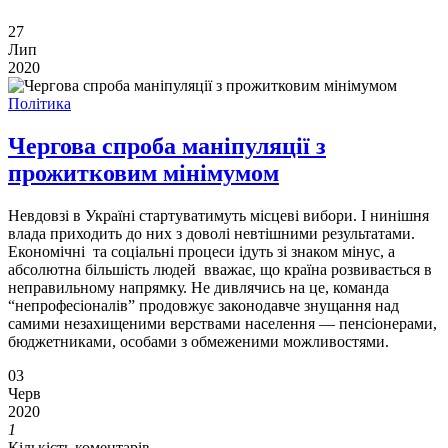
27
Лип
2020
Політика
Чергова спроба маніпуляції з
прожитковим мінімумом
Невдовзі в Україні стартуватимуть місцеві вибори. І нинішня
влада приходить до них з доволі невтішними результатами.
Економічні та соціальні процеси ідуть зі знаком мінус, а
абсолютна більшість людей вважає, що країна розвивається в
неправильному напрямку. Не дивлячись на це, команда
“непрофесіоналів” продовжує законодавче знущання над
самими незахищеними верствами населення — пенсіонерами,
бюджетниками, особами з обмеженими можливостями.
03
Черв
2020
1
Кількість коментарів