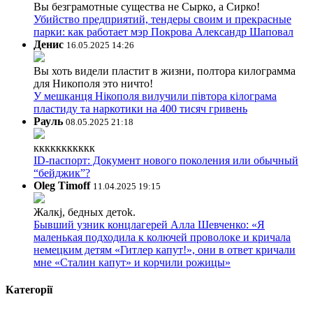
Вы безграмотные существа не Сырко, а Сирко!
Убийство предприятий, тендеры своим и прекрасные
парки: как работает мэр Покрова Александр Шаповал
Денис
16.05.2025 14:26
Вы хоть видели пластит в жизни, полтора килограмма
для Никополя это ничто!
У мешканця Нікополя вилучили півтора кілограма
пластиду та наркотики на 400 тисяч гривень
Рауль
08.05.2025 21:18
ккккккккккк
ID-паспорт: Документ нового поколения или обычный
“бейджик”?
Oleg Timoff
11.04.2025 19:15
Жалкj, бедных детok.
Бывший узник концлагерей Алла Шевченко: «Я
маленькая подходила к колючей проволоке и кричала
немецким детям «Гитлер капут!», они в ответ кричали
мне «Сталин капут» и корчили рожицы»
Категорії