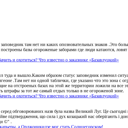
аповедник там нет ни каких опозновательных знаков .Это больше
построены базы огороженые заборами где люди катаются, ловят 
ачить и охотиться? Что известно о заказнике «Базавлуцкий»
ул туда и вышло.Каким образом статус заповедник изменил сит
геоне .Там нет ни одной таблички, где указано что это зона с 
ие на отстроеных базах на этой же территории ложили на все э
ть штрафы за тот же самый отдых только в не огороженой зоне.
ачить и охотиться? Что известно о заказнике «Базавлуцкий»
 серед обговорюваних назв була назва Великий Луг. Це сьогодні 
айве підтвердження, що сила і дух козацький нас оберігають і дон
и ©" .
 карьеры, а Орджоникидзе мог стать Солнцегорском!