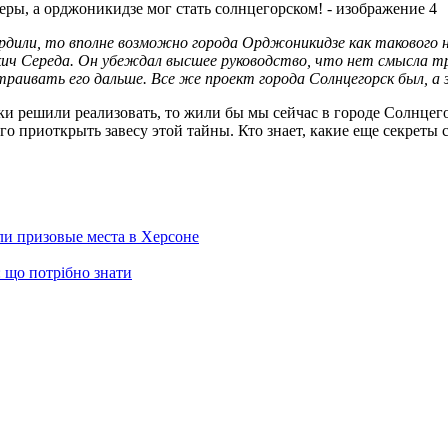
рдили, то вполне возможно города Орджоникидзе как такового н
ич Середа. Он убеждал высшее руководство, что нет смысла тр
раивать его дальше. Все же проект города Солнцегорск был, а 
аки решили реализовать, то жили бы мы сейчас в городе Солнцего
го приоткрыть завесу этой тайны. Кто знает, какие еще секреты 
ли призовые места в Херсоне
 що потрібно знати