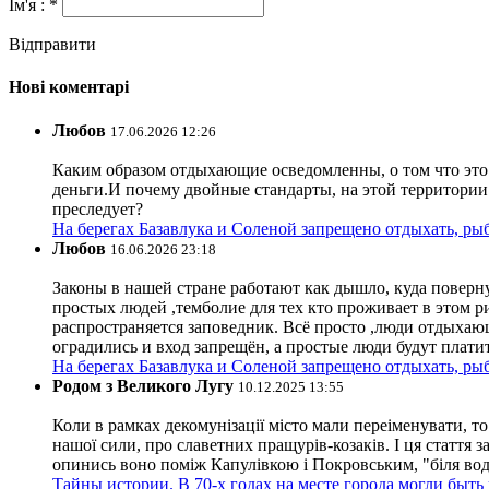
Ім'я : *
Відправити
Нові коментарі
Любов
17.06.2026 12:26
Каким образом отдыхающие осведомленны, о том что это з
деньги.И почему двойные стандарты, на этой территории 
преследует?
На берегах Базавлука и Соленой запрещено отдыхать, рыб
Любов
16.06.2026 23:18
Законы в нашей стране работают как дышло, куда поверн
простых людей ,темболие для тех кто проживает в этом ри
распространяется заповедник. Всё просто ,люди отдыхающ
оградились и вход запрещён, а простые люди будут плати
На берегах Базавлука и Соленой запрещено отдыхать, рыб
Родом з Великого Лугу
10.12.2025 13:55
Коли в рамках декомунізації місто мали переіменувати, то
нашої сили, про славетних пращурів-козаків. І ця стаття з
опинись воно поміж Капулівкою і Покровським, "біля вод
Тайны истории. В 70-х годах на месте города могли быть