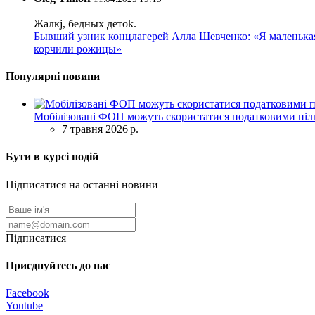
Жалкj, бедных детok.
Бывший узник концлагерей Алла Шевченко: «Я маленькая 
корчили рожицы»
Популярні новини
Мобілізовані ФОП можуть скористатися податковими піль
7 травня 2026 р.
Бути в курсі подій
Підписатися на останні новини
Підписатися
Приєднуйтесь до нас
Facebook
Youtube