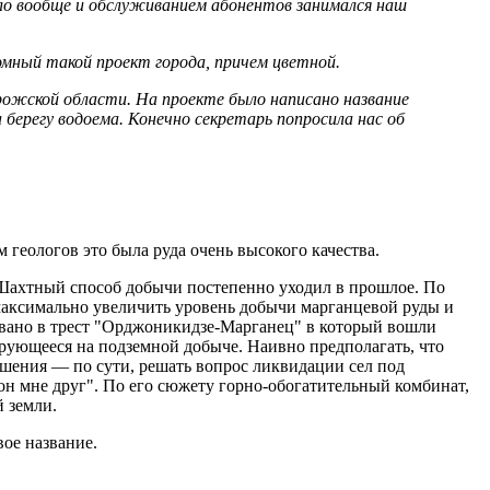
было вообще и обслуживанием абонентов занимался наш
омный такой проект города, причем цветной.
рожской области. На проекте было написано название
берегу водоема. Конечно секретарь попросила нас об
 геологов это была руда очень высокого качества.
. Шахтный способ добычи постепенно уходил в прошлое. По
 максимально увеличить уровень добычи марганцевой руды и
овано в трест "Орджоникидзе-Марганец" в который вошли
рующееся на подземной добыче. Наивно предполагать, что
шения — по сути, решать вопрос ликвидации сел под
он мне друг". По его сюжету горно-обогатительный комбинат,
й земли.
вое название.