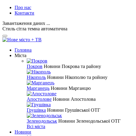
Про нас
Контакти
Завантаження даних ...
Стиль
сітла
темна
автоматична
Головна
Міста
Покров
Новини Покрова та району
Нікополь
Новини Нікополю та ройону
Марганець
Новини Марганцю
Апостолове
Новини Апостолова
Грушівка
Новини Грушівської ОТГ
Зеленодольськ
Новини Зеленодольської ОТГ
Всі міста
Новини