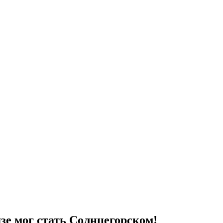
дзе мог стать Солнцегорском!