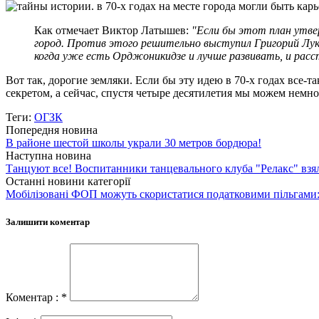
Как отмечает Виктор Латышев:
"Если бы этот план утве
город. Против этого решительно выступил Григорий Лук
когда уже есть Орджоникидзе и лучше развивать, и расст
Вот так, дорогие земляки. Если бы эту идею в 70-х годах все-т
секретом, а сейчас, спустя четыре десятилетия мы можем немно
Теги:
ОГЗК
Попередня новина
В районе шестой школы украли 30 метров бордюра!
Наступна новина
Танцуют все! Воспитанники танцевального клуба "Релакс" взя
Останні новини категорії
Мобілізовані ФОП можуть скористатися податковими пільгами:
Залишити коментар
Коментар : *