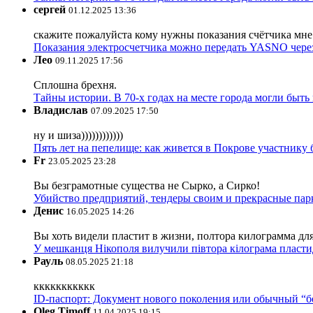
сергей
01.12.2025 13:36
скажите пожалуйста кому нужны показания счётчика мне и
Показания электросчетчика можно передать YASNO через
Лео
09.11.2025 17:56
Сплошна брехня.
Тайны истории. В 70-х годах на месте города могли быть
Владислав
07.09.2025 17:50
ну и шиза))))))))))))
Пять лет на пепелище: как живется в Покрове участник
Fr
23.05.2025 23:28
Вы безграмотные существа не Сырко, а Сирко!
Убийство предприятий, тендеры своим и прекрасные пар
Денис
16.05.2025 14:26
Вы хоть видели пластит в жизни, полтора килограмма дл
У мешканця Нікополя вилучили півтора кілограма пластид
Рауль
08.05.2025 21:18
ккккккккккк
ID-паспорт: Документ нового поколения или обычный “
Oleg Timoff
11.04.2025 19:15