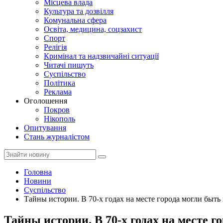
Місцева влада
Культура та дозвілля
Комунальна сфера
Освіта, медицина, соцзахист
Спорт
Релігія
Кримінал та надзвичайні ситуації
Читачі пишуть
Суспільство
Політика
Реклама
Оголошення
Покров
Нікополь
Опитування
Стань журналістом
Головна
Новини
Суспільство
Тайны истории. В 70-х годах на месте города могли быть
Тайны истории. В 70-х годах на месте 