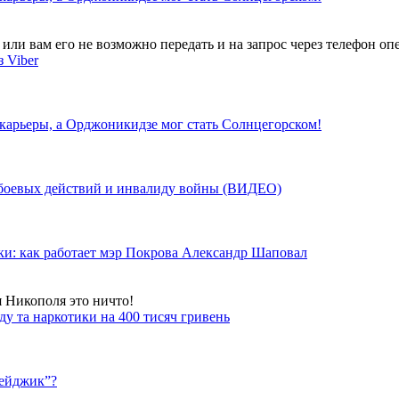
ли вам его не возможно передать и на запрос через телефон опе
 Viber
 карьеры, а Орджоникидзе мог стать Солнцегорском!
у боевых действий и инвалиду войны (ВИДЕО)
ки: как работает мэр Покрова Александр Шаповал
я Никополя это ничто!
у та наркотики на 400 тисяч гривень
бейджик”?