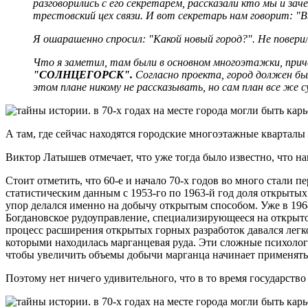
разговорились с его секретарем, рассказали кто мы и за
трестовский цех связи. И вот секретарь нам говорит: "
Я ошарашенно спросил: "Какой новый город?". Не повери
Что я заметил, там были в основном многоэтажки, приче
"СОЛНЦЕГОРСК".
Согласно проекта, город должен был
этом плане никому не рассказывать, но сам план все же 
А там, где сейчас находятся городские многоэтажные кварталы
Виктор Латышев отмечает, что уже тогда было известно, что на
Стоит отметить, что 60-е и начало 70-х годов во много стал
статистическим данным с 1953-го по 1963-й год доля открытых
упор делался именно на добычу открытым способом. Уже в 19
Богдановское рудоуправление, специализирующееся на открыто
процесс расширения открытых горных разработок давался легк
которыми находилась марганцевая руда. Эти сложные психолог
чтобы увеличить объемы добычи марганца начинает применять м
Поэтому нет ничего удивительного, что в то время государство