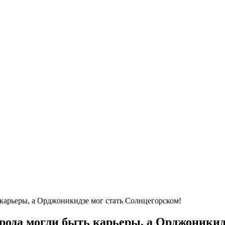
 карьеры, а Орджоникидзе мог стать Солнцегорском!
города могли быть карьеры, а Орджоники