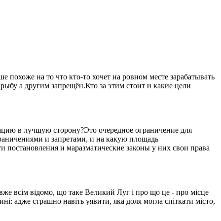
 похоже на то что кто-то хочет на ровном месте зарабатывать
рыбу а другим запрещён.Кто за этим стоит и какие цели
уацию в лучшую сторону?Это очередное ограничение для
ограничениями и запретами, и на какую площадь
ти постановления и маразматические законы у них свои права
вже всім відомо, що таке Великий Луг і про що це - про місце
ині: адже страшно навіть уявити, яка доля могла спіткати місто,