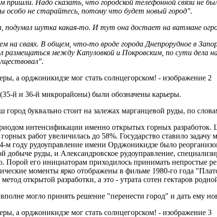
чем пришли. Надо сказать, что городской телефонной связи не 
Вы особо не старайтесь, потому что будет новый город".
л, подумал шутка какая-то. И тут она достает на ватмане огр
м на сваях. В общем, что-то вроде города Днепрорудное в Запо
 размещаться между Капуловкой и Покровским, по сути дела на 
существовал".
 (35-й и 36-й микрорайоны) были обозначены карьеры.
ш город буквально стоит на залежах марганцевой руды, по словам
и периодом интенсификации именно открытых горных разработок
 горных работ увеличилась до 58%. Государство ставило задачу
64-м году рудоуправление имени Орджоникидзе было реорганиз
й добыче руды, и Александровское рудоуправление, специализи
о. Порой его инициаторам приходилось принимать непростые ре
ические моменты ярко отображены в фильме 1980-го года "Плат
етод открытой разработки, а это - утрата сотен гектаров родно
 вполне могло принять решение "перенести город" и дать ему но