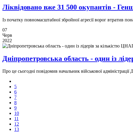
Ліквідовано вже 31 500 окупантів - Ге
Із початку повномасштабної збройної агресії ворог втратив пон
07
Черв
2022
Дніпропетровська область - один із лід
Про це сьогодні повідомив начальник військової адміністрації 
5
6
7
8
9
10
11
12
13