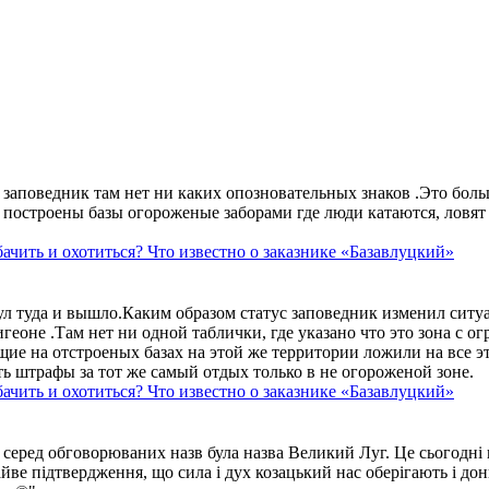
аповедник там нет ни каких опозновательных знаков .Это больше
построены базы огороженые заборами где люди катаются, ловят 
ачить и охотиться? Что известно о заказнике «Базавлуцкий»
ул туда и вышло.Каким образом статус заповедник изменил сит
геоне .Там нет ни одной таблички, где указано что это зона с 
ие на отстроеных базах на этой же территории ложили на все э
ть штрафы за тот же самый отдых только в не огороженой зоне.
ачить и охотиться? Что известно о заказнике «Базавлуцкий»
 серед обговорюваних назв була назва Великий Луг. Це сьогодні 
айве підтвердження, що сила і дух козацький нас оберігають і дон