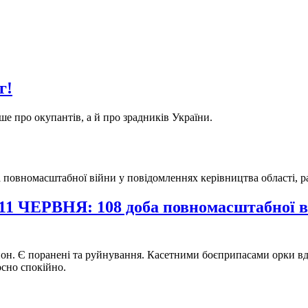
г!
 про окупантів, а й про зрадників України.
ВНЯ: 108 доба повномасштабної війн
он. Є поранені та руйнування. Касетними боєприпасами орки вд
осно спокійно.