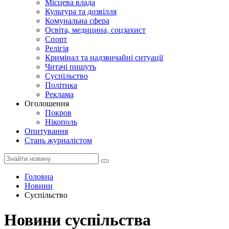
Місцева влада
Культура та дозвілля
Комунальна сфера
Освіта, медицина, соцзахист
Спорт
Релігія
Кримінал та надзвичайні ситуації
Читачі пишуть
Суспільство
Політика
Реклама
Оголошення
Покров
Нікополь
Опитування
Стань журналістом
Головна
Новини
Суспільство
Новини суспільства