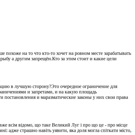
 похоже на то что кто-то хочет на ровном месте зарабатывать
рыбу а другим запрещён.Кто за этим стоит и какие цели
уацию в лучшую сторону?Это очередное ограничение для
ограничениями и запретами, и на какую площадь
ти постановления и маразматические законы у них свои права
вже всім відомо, що таке Великий Луг і про що це - про місце
ині: адже страшно навіть уявити, яка доля могла спіткати місто,