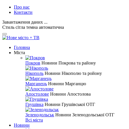
Про нас
Контакти
Завантаження даних ...
Стиль
сітла
темна
автоматична
Головна
Міста
Покров
Новини Покрова та району
Нікополь
Новини Нікополю та ройону
Марганець
Новини Марганцю
Апостолове
Новини Апостолова
Грушівка
Новини Грушівської ОТГ
Зеленодольськ
Новини Зеленодольської ОТГ
Всі міста
Новини