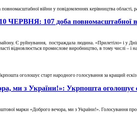
ВНЯ: 107 доба повномасштабної війн
 району. Є руйнування, постраждала людина. «Прилетіло» і у Дн
сті відновлюється промислове виробництво, в тому числі – і н
ра, ми з України!»: Укрпошта оголошує 
оштової марки «Доброго вечора, ми з України!». Голосування про