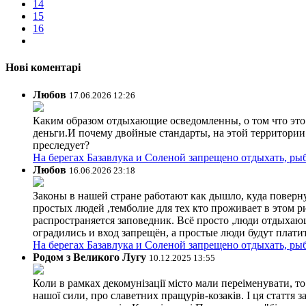
14
15
16
Нові коментарі
Любов
17.06.2026 12:26
Каким образом отдыхающие осведомленны, о том что это з
деньги.И почему двойные стандарты, на этой территории 
преследует?
На берегах Базавлука и Соленой запрещено отдыхать, рыб
Любов
16.06.2026 23:18
Законы в нашей стране работают как дышло, куда поверн
простых людей ,темболие для тех кто проживает в этом ри
распространяется заповедник. Всё просто ,люди отдыхающ
оградились и вход запрещён, а простые люди будут плати
На берегах Базавлука и Соленой запрещено отдыхать, рыб
Родом з Великого Лугу
10.12.2025 13:55
Коли в рамках декомунізації місто мали переіменувати, то
нашої сили, про славетних пращурів-козаків. І ця стаття з