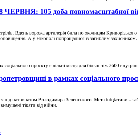
НЯ: 105 доба повномасштабної війни
рілів. Вдень ворожа артилерія била по околицям Криворізького р
 оповіщення. А у Нікополі попрощалися із загиблим захиснико
опетровщині в рамках соціального проєк
ся під патронатом Володимира Зеленського. Мета ініціативи – за
вимушені тікати від війни.
о