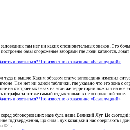
аповедник там нет ни каких опозновательных знаков .Это больше
построены базы огороженые заборами где люди катаются, ловят 
ачить и охотиться? Что известно о заказнике «Базавлуцкий»
ул туда и вышло.Каким образом статус заповедник изменил сит
геоне .Там нет ни одной таблички, где указано что это зона с 
ие на отстроеных базах на этой же территории ложили на все э
ть штрафы за тот же самый отдых только в не огороженой зоне.
ачить и охотиться? Что известно о заказнике «Базавлуцкий»
 серед обговорюваних назв була назва Великий Луг. Це сьогодні 
айве підтвердження, що сила і дух козацький нас оберігають і дон
и ©" .