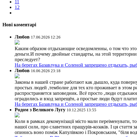
11
12
Нові коментарі
Любов
17.06.2026 12:26
Каким образом отдыхающие осведомленны, о том что это з
деньги.И почему двойные стандарты, на этой территории 
преследует?
На берегах Базавлука и Соленой запрещено отдыхать, рыб
Любов
16.06.2026 23:18
Законы в нашей стране работают как дышло, куда поверн
простых людей ,темболие для тех кто проживает в этом ри
распространяется заповедник. Всё просто ,люди отдыхающ
оградились и вход запрещён, а простые люди будут плати
На берегах Базавлука и Соленой запрещено отдыхать, рыб
Родом з Великого Лугу
10.12.2025 13:55
Коли в рамках декомунізації місто мали переіменувати, то
нашої сили, про славетних пращурів-козаків. І ця стаття з
опинись воно поміж Капулівкою і Покровським, "біля вод