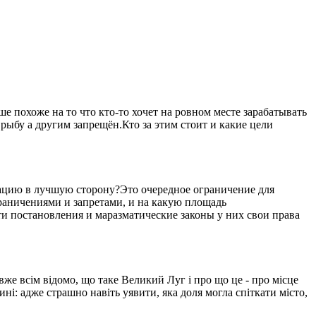
 похоже на то что кто-то хочет на ровном месте зарабатывать
рыбу а другим запрещён.Кто за этим стоит и какие цели
уацию в лучшую сторону?Это очередное ограничение для
ограничениями и запретами, и на какую площадь
ти постановления и маразматические законы у них свои права
вже всім відомо, що таке Великий Луг і про що це - про місце
ині: адже страшно навіть уявити, яка доля могла спіткати місто,