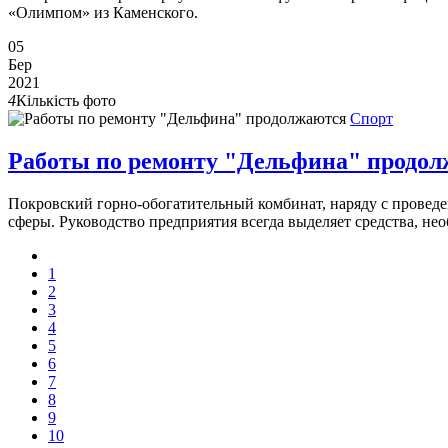
«Олимпом» из Каменского.
05
Бер
2021
4
Кількість фото
Спорт
Работы по ремонту "Дельфина" продо
Покровский горно-обогатительный комбинат, наряду с проведе
сферы. Руководство предприятия всегда выделяет средства, н
1
2
3
4
5
6
7
8
9
10