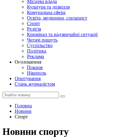
Місцева влада
Культура та дозвілля
Комунальна сфера
Освіта, медицина, соцзахист
Спорт
Релігія
Кримінал та надзвичайні ситуації
Читачі пишуть
Суспільство
Політика
Реклама
Оголошення
Покров
Нікополь
Опитування
Стань журналістом
Головна
Новини
Спорт
Новини спорту