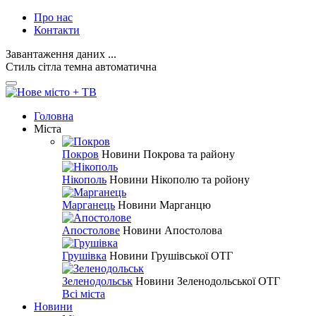
Про нас
Контакти
Завантаження даних ...
Стиль
сітла
темна
автоматична
Головна
Міста
Покров
Новини Покрова та району
Нікополь
Новини Нікополю та ройону
Марганець
Новини Марганцю
Апостолове
Новини Апостолова
Грушівка
Новини Грушівської ОТГ
Зеленодольськ
Новини Зеленодольської ОТГ
Всі міста
Новини