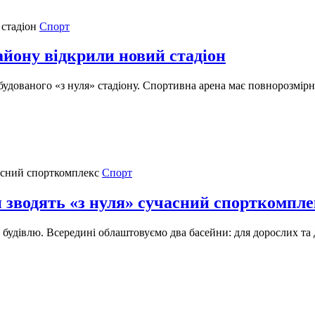
Спорт
йону відкрили новий стадіон
удованого «з нуля» стадіону. Спортивна арена має повнорозмірне
Спорт
н зводять «з нуля» сучасний спорткомпле
будівлю. Всередині облаштовуємо два басейни: для дорослих та д