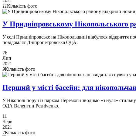
2021
11
Кількість фото
У Придніпровському Нікопольського ра
У селі Придніпровське на Нікопольщині відбулося відкриття поб
повідомляє Дніпропетровська ОДА.
26
Лип
2021
9
Кількість фото
Перший у місті басейн: для нікопольча
У Нікополі поруч із парком Перемоги зводимо «з нуля» стильну 
ОДА Валентин Резніченко.
11
Черв
2021
7
Кількість фото