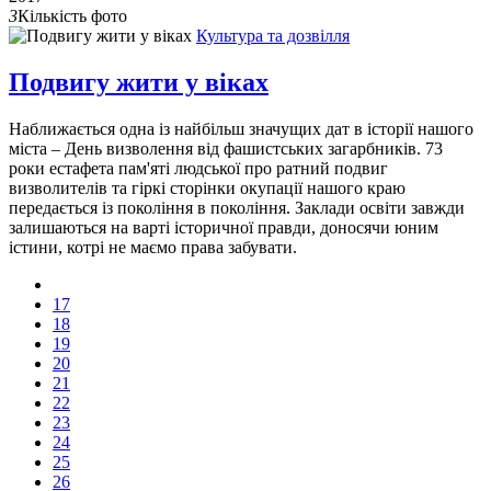
3
Кількість фото
Культура та дозвілля
Подвигу жити у віках
Наближається одна із найбільш значущих дат в історії нашого
міста – День визволення від фашистських загарбників. 73
роки естафета пам'яті людської про ратний подвиг
визволителів та гіркі сторінки окупації нашого краю
передається із покоління в покоління. Заклади освіти завжди
залишаються на варті історичної правди, доносячи юним
істини, котрі не маємо права забувати.
17
18
19
20
21
22
23
24
25
26