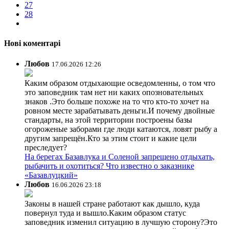
27
28
Нові коментарі
Любов
17.06.2026 12:26
Каким образом отдыхающие осведомленны, о том что
это заповедник там нет ни каких опозновательных
знаков .Это больше похоже на то что кто-то хочет на
ровном месте зарабатывать деньги.И почему двойные
стандарты, на этой территории построены базы
огороженые заборами где люди катаются, ловят рыбу а
другим запрещён.Кто за этим стоит и какие цели
преследует?
На берегах Базавлука и Соленой запрещено отдыхать,
рыбачить и охотиться? Что известно о заказнике
«Базавлуцкий»
Любов
16.06.2026 23:18
Законы в нашей стране работают как дышло, куда
повернул туда и вышло.Каким образом статус
заповедник изменил ситуацию в лучшую сторону?Это