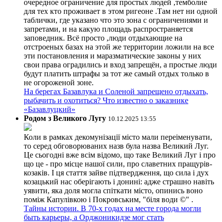
очередное ограничение для простых людей ,темболие
для тех кто проживает в этом ригеоне .Там нет ни одной
таблички, где указано что это зона с ограничениями и
запретами, и на какую площадь распространяется
заповедник. Всё просто ,люди отдыхающие на
отстроеных базах на этой же территории ложили на все
эти постановления и маразматические законы у них
свои права оградились и вход запрещён, а простые люди
будут платить штрафы за тот же самый отдых только в
не огороженой зоне.
На берегах Базавлука и Соленой запрещено отдыхать,
рыбачить и охотиться? Что известно о заказнике
«Базавлуцкий»
Родом з Великого Лугу
10.12.2025 13:55
Коли в рамках декомунізації місто мали переіменувати,
то серед обговорюваних назв була назва Великий Луг.
Це сьогодні вже всім відомо, що таке Великий Луг і про
що це - про місце нашої сили, про славетних пращурів-
козаків. І ця стаття зайве підтвердження, що сила і дух
козацький нас оберігають і донині: адже страшно навіть
уявити, яка доля могла спіткати місто, опинись воно
поміж Капулівкою і Покровським, "біля води ©" .
Тайны истории. В 70-х годах на месте города могли
быть карьеры, а Орджоникидзе мог стать