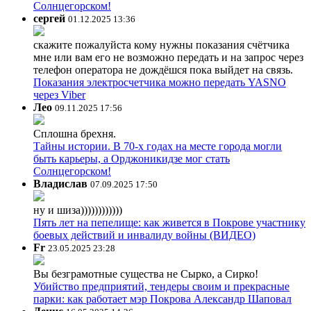
Солнцегорском!
сергей
01.12.2025 13:36
скажите пожалуйста кому нужны показания счётчика
мне или вам его не возможно передать и на запрос через
телефон оператора не дождёшся пока выйдет на связь.
Показания электросчетчика можно передать YASNO
через Viber
Лео
09.11.2025 17:56
Сплошна брехня.
Тайны истории. В 70-х годах на месте города могли
быть карьеры, а Орджоникидзе мог стать
Солнцегорском!
Владислав
07.09.2025 17:50
ну и шиза))))))))))))
Пять лет на пепелище: как живется в Покрове участнику
боевых действий и инвалиду войны (ВИДЕО)
Fr
23.05.2025 23:28
Вы безграмотные существа не Сырко, а Сирко!
Убийство предприятий, тендеры своим и прекрасные
парки: как работает мэр Покрова Александр Шаповал