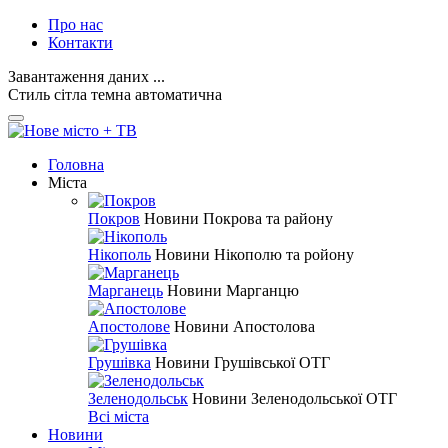
Про нас
Контакти
Завантаження даних ...
Стиль
сітла
темна
автоматична
Головна
Міста
Покров
Новини Покрова та району
Нікополь
Новини Нікополю та ройону
Марганець
Новини Марганцю
Апостолове
Новини Апостолова
Грушівка
Новини Грушівської ОТГ
Зеленодольськ
Новини Зеленодольської ОТГ
Всі міста
Новини