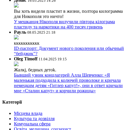
Денис
16.05.2025 14:26
Вы хоть видели пластит в жизни, полтора килограмма
для Никополя это ничто!
У мешканця Нікополя вилучили півтора кілограма
пластиду та наркотики на 400 тисяч гривень
Рауль
08.05.2025 21:18
ккккккккккк
ID-паспорт: Документ нового поколения или обычный
“бейджик”?
Oleg Timoff
11.04.2025 19:15
Жалкj, бедных детok.
Бывший узник концлагерей Алла Шевченко: «Я
маленькая подходила к колючей проволоке и кричала
немецким детям «Гитлер капут!», они в ответ кричали
мне «Сталин капут» и корчили рожицы»
Категорії
Місцева влада
Культура та дозвілля
Комунальна сфера
Освіта, медицина, соцзахист