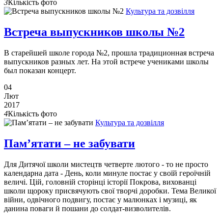
3
Кількість фото
Культура та дозвілля
Встреча выпускников школы №2
В старейшей школе города №2, прошла традиционная встреча
выпускников разных лет. На этой встрече учениками школы
был показан концерт.
04
Лют
2017
4
Кількість фото
Культура та дозвілля
Пам’ятати – не забувати
Для Дитячої школи мистецтв четверте лютого - то не просто
календарна дата - День, коли минуле постає у своїй героїчній
величі. Цій, головній сторінці історії Покрова, вихованці
школи щороку присвячують свої творчі доробки. Тема Великої
війни, одвічного подвигу, постає у малюнках і музиці, як
данина поваги й пошани до солдат-визволителів.