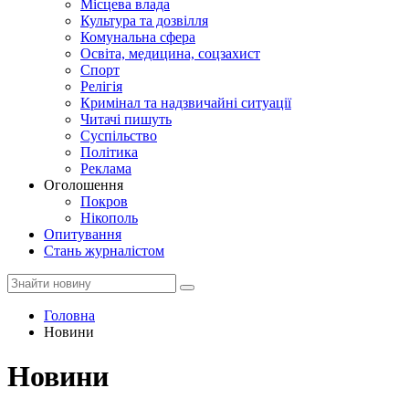
Місцева влада
Культура та дозвілля
Комунальна сфера
Освіта, медицина, соцзахист
Спорт
Релігія
Кримінал та надзвичайні ситуації
Читачі пишуть
Суспільство
Політика
Реклама
Оголошення
Покров
Нікополь
Опитування
Стань журналістом
Головна
Новини
Новини