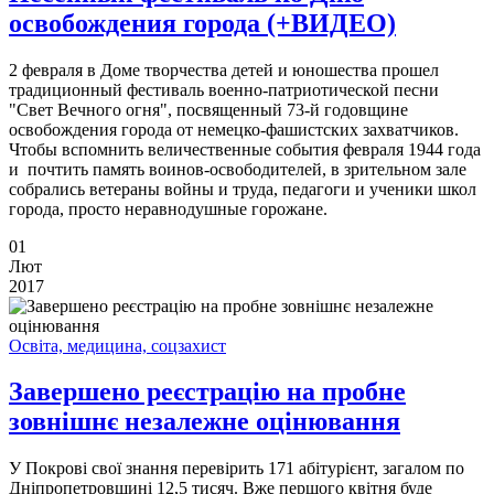
освобождения города (+ВИДЕО)
2 февраля в Доме творчества детей и юношества прошел
традиционный фестиваль военно-патриотической песни
"Свет Вечного огня", посвященный 73-й годовщине
освобождения города от немецко-фашистских захватчиков.
Чтобы вспомнить величественные события февраля 1944 года
и почтить память воинов-освободителей, в зрительном зале
собрались ветераны войны и труда, педагоги и ученики школ
города, просто неравнодушные горожане.
01
Лют
2017
Освіта, медицина, соцзахист
Завершено реєстрацію на пробне
зовнішнє незалежне оцінювання
У Покрові свої знання перевірить 171 абітурієнт, загалом по
Дніпропетровщині 12,5 тисяч. Вже першого квітня буде