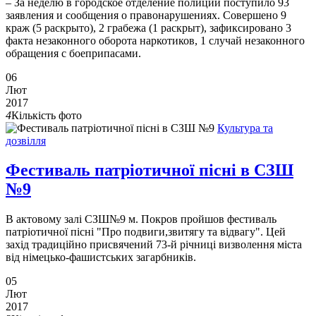
– За неделю в городское отделение полиции поступило 93
заявления и сообщения о правонарушениях. Совершено 9
краж (5 раскрыто), 2 грабежа (1 раскрыт), зафиксировано 3
факта незаконного оборота наркотиков, 1 случай незаконного
обращения с боеприпасами.
06
Лют
2017
4
Кількість фото
Культура та
дозвілля
Фестиваль патріотичної пісні в СЗШ
№9
В актовому залі СЗШ№9 м. Покров пройшов фестиваль
патріотичної пісні "Про подвиги,звитягу та відвагу". Цей
захід традиційно присвячений 73-й річниці визволення міста
від німецько-фашистських загарбників.
05
Лют
2017