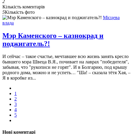
2
Кількість коментарів
5
Кількість фото
Місцева
влада
Мэр Каменского – казнокрад и
поджигатель?!
И сейчас – такое счастье, мечтавшее всю жизнь занять кресло
бывшего мэра Швеца В.Я., почивает на лаврах "победителя",
забывая, что "рукописи не горят". И в Болгарию, под крышу
родного дома, можно и не успеть… "Ша! – сказала тётя Хая, –
Я в коробке из...
1
2
3
4
5
Нові коментарі