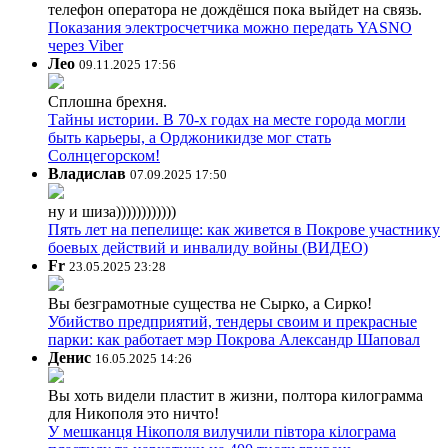
телефон оператора не дождёшся пока выйдет на связь.
Показания электросчетчика можно передать YASNO
через Viber
Лео
09.11.2025 17:56
Сплошна брехня.
Тайны истории. В 70-х годах на месте города могли
быть карьеры, а Орджоникидзе мог стать
Солнцегорском!
Владислав
07.09.2025 17:50
ну и шиза))))))))))))
Пять лет на пепелище: как живется в Покрове участнику
боевых действий и инвалиду войны (ВИДЕО)
Fr
23.05.2025 23:28
Вы безграмотные существа не Сырко, а Сирко!
Убийство предприятий, тендеры своим и прекрасные
парки: как работает мэр Покрова Александр Шаповал
Денис
16.05.2025 14:26
Вы хоть видели пластит в жизни, полтора килограмма
для Никополя это ничто!
У мешканця Нікополя вилучили півтора кілограма