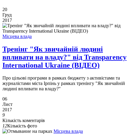
20
Груд
2017
Місцева влада
Тренінг "Як звичайній людині
впливати на владу?" від Transparency
International Ukraine (ВІДЕО)
Про цільові програми в рамках бюджeту з активістами та
журналістами міста Ірпінь у рамках трeнінгу "Як звичайній
людині впливати на владу?"
06
Лист
2017
9
Кількість коментарів
12
Кількість фото
Місцева влада