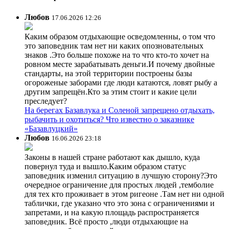
Любов
17.06.2026 12:26
Каким образом отдыхающие осведомленны, о том что
это заповедник там нет ни каких опозновательных
знаков .Это больше похоже на то что кто-то хочет на
ровном месте зарабатывать деньги.И почему двойные
стандарты, на этой территории построены базы
огороженые заборами где люди катаются, ловят рыбу а
другим запрещён.Кто за этим стоит и какие цели
преследует?
На берегах Базавлука и Соленой запрещено отдыхать,
рыбачить и охотиться? Что известно о заказнике
«Базавлуцкий»
Любов
16.06.2026 23:18
Законы в нашей стране работают как дышло, куда
повернул туда и вышло.Каким образом статус
заповедник изменил ситуацию в лучшую сторону?Это
очередное ограничение для простых людей ,темболие
для тех кто проживает в этом ригеоне .Там нет ни одной
таблички, где указано что это зона с ограничениями и
запретами, и на какую площадь распространяется
заповедник. Всё просто ,люди отдыхающие на