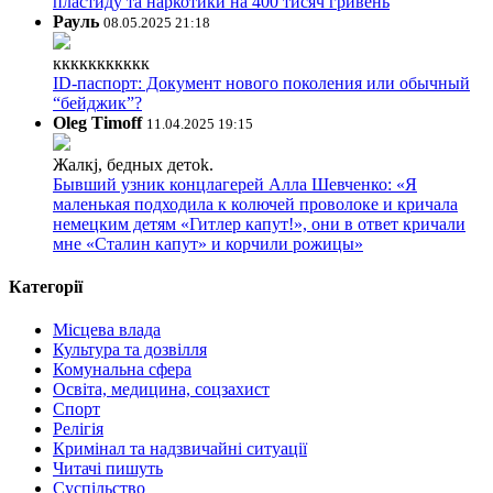
пластиду та наркотики на 400 тисяч гривень
Рауль
08.05.2025 21:18
ккккккккккк
ID-паспорт: Документ нового поколения или обычный
“бейджик”?
Oleg Timoff
11.04.2025 19:15
Жалкj, бедных детok.
Бывший узник концлагерей Алла Шевченко: «Я
маленькая подходила к колючей проволоке и кричала
немецким детям «Гитлер капут!», они в ответ кричали
мне «Сталин капут» и корчили рожицы»
Категорії
Місцева влада
Культура та дозвілля
Комунальна сфера
Освіта, медицина, соцзахист
Спорт
Релігія
Кримінал та надзвичайні ситуації
Читачі пишуть
Суспільство