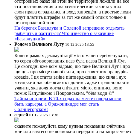
отстроеных базах на этой же территории ложили на все
эти постановления и маразматические законы у них
свои права оградились и вход запрещён, а простые люди
будут платить штрафы за тот же самый отдых только в
не огороженой зоне.
На берегах Базавлука и Соленой запрещено отдыхать,
рыбачить и охотиться? Что известно о заказнике
«Базавлуцкий»
Родом з Великого Лугу
10.12.2025 13:55
Коли в рамках декомунізації місто мали переіменувати,
то серед обговорюваних назв була назва Великий Луг.
Це сьогодні вже всім відомо, що таке Великий Луг і про
що це - про місце нашої сили, про славетних пращурів-
козаків. І ця стаття зайве підтвердження, що сила і дух
козацький нас оберігають і донині: адже страшно навіть
уявити, яка доля могла спіткати місто, опинись воно
поміж Капулівкою і Покровським, "біля води ©" .
Тайны истории. В 70-х годах на месте города могли
быть карьеры, а Орджоникидзе мог стать
Солнцегорском!
сергей
01.12.2025 13:36
скажите пожалуйста кому нужны показания счётчика
мне или вам его не возможно передать и на запрос через