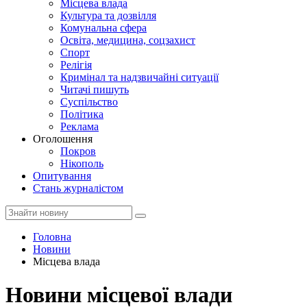
Місцева влада
Культура та дозвілля
Комунальна сфера
Освіта, медицина, соцзахист
Спорт
Релігія
Кримінал та надзвичайні ситуації
Читачі пишуть
Суспільство
Політика
Реклама
Оголошення
Покров
Нікополь
Опитування
Стань журналістом
Головна
Новини
Місцева влада
Новини місцевої влади