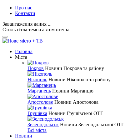
Про нас
Контакти
Завантаження даних ...
Стиль
сітла
темна
автоматична
Головна
Міста
Покров
Новини Покрова та району
Нікополь
Новини Нікополю та ройону
Марганець
Новини Марганцю
Апостолове
Новини Апостолова
Грушівка
Новини Грушівської ОТГ
Зеленодольськ
Новини Зеленодольської ОТГ
Всі міста
Новини