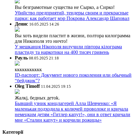
Вы безграмотные существа не Сырко, а Сирко!
Убийство предприятий, тендеры своим и прекрасные
парки: как работает мэр Покрова Александр Шаповал
Денис
16.05.2025 14:26
Вы хоть видели пластит в жизни, полтора килограмма
для Никополя это ничто!
У мешканця Нікополя вилучили півтора кілограма
пластиду та наркотики на 400 тисяч гривень
Рауль
08.05.2025 21:18
ккккккккккк
ID-паспорт: Документ нового поколения или обычный
“бейджик”?
Oleg Timoff
11.04.2025 19:15
Жалкj, бедных детok.
Бывший узник концлагерей Алла Шевченко: «Я
маленькая подходила к колючей проволоке и кричала
немецким детям «Гитлер капут!», они в ответ кричали
мне «Сталин капут» и корчили рожицы»
Категорії