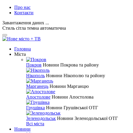
Про нас
Контакти
Завантаження даних ...
Стиль
сітла
темна
автоматична
Головна
Міста
Покров
Новини Покрова та району
Нікополь
Новини Нікополю та ройону
Марганець
Новини Марганцю
Апостолове
Новини Апостолова
Грушівка
Новини Грушівської ОТГ
Зеленодольськ
Новини Зеленодольської ОТГ
Всі міста
Новини