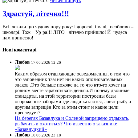
Читачі пишуть
Здрастуй, літечко!!!
Всі чекали цю чудову пору року: і дорослі, і малі, особливо –
школярі! Тож – Ур-ра!!! ЛІТО - літечко прийшло! Й чудеса
нам принесло!
Нові коментарі
Любов
17.06.2026 12:26
Каким образом отдыхающие осведомленны, о том что
это заповедник там нет ни каких опозновательных
знаков .Это больше похоже на то что кто-то хочет на
ровном месте зарабатывать деньги.И почему двойные
стандарты, на этой территории построены базы
огороженые заборами где люди катаются, ловят рыбу а
другим запрещён.Кто за этим стоит и какие цели
преследует?
На берегах Базавлука и Соленой запрещено отдыхать,
рыбачить и охотиться? Что известно о заказнике
«Базавлуцкий»
Любов
16.06.2026 23:18