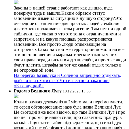
Законы в нашей стране работают как дышло, куда
повернул туда и вышло.Каким образом статус
заповедник изменил ситуацию в лучшую сторону?Это
очередное ограничение для простых людей ,темболие
для тех кто проживает в этом ригеоне .Там нет ни одной
таблички, где указано что это зона с ограничениями и
запретами, и на какую площадь распространяется
заповедник. Всё просто ,люди отдыхающие на
отстроеных базах на этой же территории ложили на все
эти постановления и маразматические законы у них
свои права оградились и вход запрещён, а простые люди
будут платить штрафы за тот же самый отдых только в
не огороженой зоне.
На берегах Базавлука и Соленой запрещено отдыхать,
рыбачить и охотиться? Что известно о заказнике
«Базавлуцкий»
Родом з Великого Лугу
10.12.2025 13:55
Коли в рамках декомунізації місто мали переіменувати,
то серед обговорюваних назв була назва Великий Луг.
Це сьогодні вже всім відомо, що таке Великий Луг і про
що це - про місце нашої сили, про славетних пращурів-
козаків. І ця стаття зайве підтвердження, що сила і дух
козацький нас оберігають і донині: адже страшно навіть