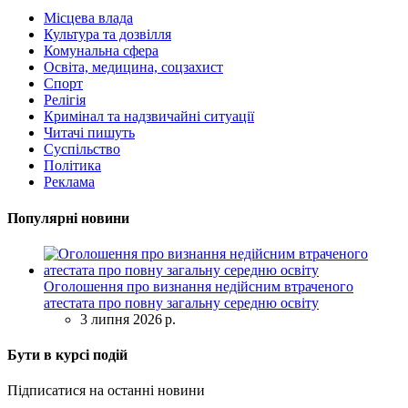
Місцева влада
Культура та дозвілля
Комунальна сфера
Освіта, медицина, соцзахист
Спорт
Релігія
Кримінал та надзвичайні ситуації
Читачі пишуть
Суспільство
Політика
Реклама
Популярні новини
Оголошення про визнання недійсним втраченого
атестата про повну загальну середню освіту
3 липня 2026 р.
Бути в курсі подій
Підписатися на останні новини