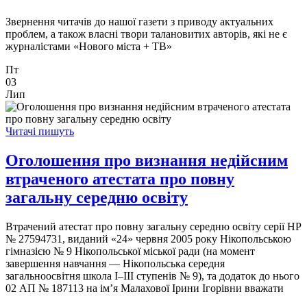
Звернення читачів до нашої газети з приводу актуальних
проблем, а також власні твори талановитих авторів, які не є
журналістами «Нового міста + ТВ»
Пт
03
Лип
Читачі пишуть
Оголошення про визнання недійсним
втраченого атестата про повну
загальну середню освіту
Втрачений атестат про повну загальну середню освіту серії НР
№ 27594731, виданий «24» червня 2005 року Нікопольською
гімназією № 9 Нікопольської міської ради (на момент
завершення навчання — Нікопольська середня
загальноосвітня школа І–ІІІ ступенів № 9), та додаток до нього
02 АП № 187113 на ім’я Малахової Ірини Ігорівни вважати