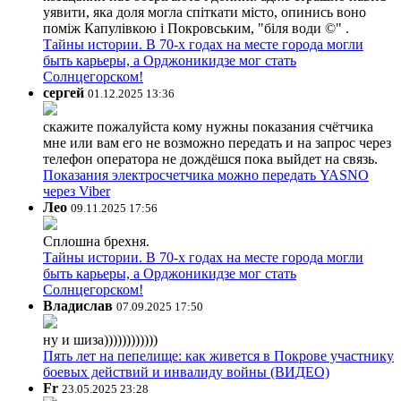
уявити, яка доля могла спіткати місто, опинись воно
поміж Капулівкою і Покровським, "біля води ©" .
Тайны истории. В 70-х годах на месте города могли
быть карьеры, а Орджоникидзе мог стать
Солнцегорском!
сергей
01.12.2025 13:36
скажите пожалуйста кому нужны показания счётчика
мне или вам его не возможно передать и на запрос через
телефон оператора не дождёшся пока выйдет на связь.
Показания электросчетчика можно передать YASNO
через Viber
Лео
09.11.2025 17:56
Сплошна брехня.
Тайны истории. В 70-х годах на месте города могли
быть карьеры, а Орджоникидзе мог стать
Солнцегорском!
Владислав
07.09.2025 17:50
ну и шиза))))))))))))
Пять лет на пепелище: как живется в Покрове участнику
боевых действий и инвалиду войны (ВИДЕО)
Fr
23.05.2025 23:28