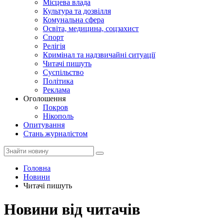
Місцева влада
Культура та дозвілля
Комунальна сфера
Освіта, медицина, соцзахист
Спорт
Релігія
Кримінал та надзвичайні ситуації
Читачі пишуть
Суспільство
Політика
Реклама
Оголошення
Покров
Нікополь
Опитування
Стань журналістом
Головна
Новини
Читачі пишуть
Новини від читачів