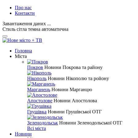
Про нас
Контакти
Завантаження даних ...
Стиль
сітла
темна
автоматична
Головна
Міста
Покров
Новини Покрова та району
Нікополь
Новини Нікополю та ройону
Марганець
Новини Марганцю
Апостолове
Новини Апостолова
Грушівка
Новини Грушівської ОТГ
Зеленодольськ
Новини Зеленодольської ОТГ
Всі міста
Новини