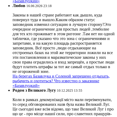
«Базавлуцкий»
Любов
16.06.2026 23:18
Законы в нашей стране работают как дышло, куда
повернул туда и вышло.Каким образом статус
заповедник изменил ситуацию в лучшую сторону?Это
очередное ограничение для простых людей ,темболие
для тех кто проживает в этом ригеоне .Там нет ни одной
таблички, где указано что это зона с ограничениями и
запретами, и на какую площадь распространяется
заповедник. Всё просто ,люди отдыхающие на
отстроеных базах на этой же территории ложили на все
эти постановления и маразматические законы у них
свои права оградились и вход запрещён, а простые люди
будут платить штрафы за тот же самый отдых только в
не огороженой зоне.
На берегах Базавлука и Соленой запрещено отдыхать,
рыбачить и охотиться? Что известно о заказнике
«Базавлуцкий»
Родом з Великого Лугу
10.12.2025 13:55
Коли в рамках декомунізації місто мали переіменувати,
то серед обговорюваних назв була назва Великий Луг.
Це сьогодні вже всім відомо, що таке Великий Луг і про
що це - про місце нашої сили, про славетних пращурів-