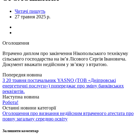
Читачі пишуть
27 травня 2025 р.
Оголошення
Втрачено диплом про закінчення Нікопольського технікуму
сільського господарства на ім’я Лісового Сергія Івановича.
Документ вважати недійсним у зв’язку з втратою.
Попередня новина
З 20 травня постачальник YASNO (ТОВ «Дніпровські
енергетичні послуги») попереджає про зміну банківських
реквізитів.
Наступна новина
Робота!
Останні новини категорії
Оголошення про визнання недійсним втраченого атестата про
повну загальну середню освіту
Залишити коментар