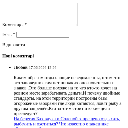
Коментар : *
Ім'я : *
Відправити
Нові коментарі
Любов
17.06.2026 12:26
Каким образом отдыхающие осведомленны, о том что
это заповедник там нет ни каких опозновательных
знаков .Это больше похоже на то что кто-то хочет на
ровном месте зарабатывать деньги.И почему двойные
стандарты, на этой территории построены базы
огороженые заборами где люди катаются, ловят рыбу а
другим запрещён.Кто за этим стоит и какие цели
преследует?
На берегах Базавлука и Соленой запрещено отдыхать,
рыбачить и охотиться? Что известно о заказнике