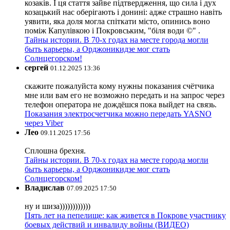
козаків. І ця стаття зайве підтвердження, що сила і дух
козацький нас оберігають і донині: адже страшно навіть
уявити, яка доля могла спіткати місто, опинись воно
поміж Капулівкою і Покровським, "біля води ©" .
Тайны истории. В 70-х годах на месте города могли
быть карьеры, а Орджоникидзе мог стать
Солнцегорском!
сергей
01.12.2025 13:36
скажите пожалуйста кому нужны показания счётчика
мне или вам его не возможно передать и на запрос через
телефон оператора не дождёшся пока выйдет на связь.
Показания электросчетчика можно передать YASNO
через Viber
Лео
09.11.2025 17:56
Сплошна брехня.
Тайны истории. В 70-х годах на месте города могли
быть карьеры, а Орджоникидзе мог стать
Солнцегорском!
Владислав
07.09.2025 17:50
ну и шиза))))))))))))
Пять лет на пепелище: как живется в Покрове участнику
боевых действий и инвалиду войны (ВИДЕО)