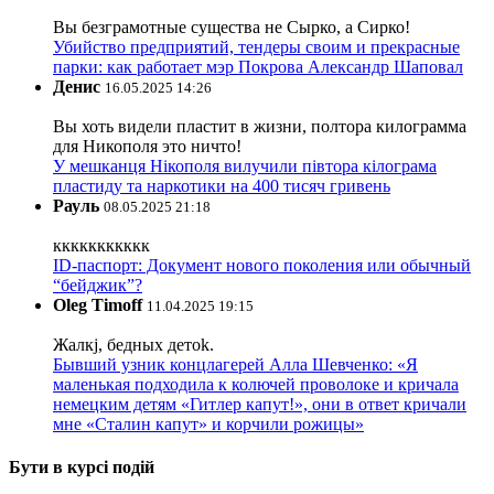
Вы безграмотные существа не Сырко, а Сирко!
Убийство предприятий, тендеры своим и прекрасные
парки: как работает мэр Покрова Александр Шаповал
Денис
16.05.2025 14:26
Вы хоть видели пластит в жизни, полтора килограмма
для Никополя это ничто!
У мешканця Нікополя вилучили півтора кілограма
пластиду та наркотики на 400 тисяч гривень
Рауль
08.05.2025 21:18
ккккккккккк
ID-паспорт: Документ нового поколения или обычный
“бейджик”?
Oleg Timoff
11.04.2025 19:15
Жалкj, бедных детok.
Бывший узник концлагерей Алла Шевченко: «Я
маленькая подходила к колючей проволоке и кричала
немецким детям «Гитлер капут!», они в ответ кричали
мне «Сталин капут» и корчили рожицы»
Бути в курсі подій