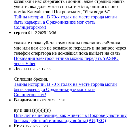
козацький нас оберігають і донині: адже страшно навіть
уявити, яка доля могла спіткати місто, опинись воно
поміж Капулівкою і Покровським, "біля води ©" .
Тайны истории. В 70-х годах на месте города могли
быть карьеры, а Орджоникидзе мог стать
Солнцегорском!
сергей
01.12.2025 13:36
скажите пожалуйста кому нужны показания счётчика
мне или вам его не возможно передать и на запрос через
телефон оператора не дождёшся пока выйдет на связь.
Показания электросчетчика можно передать YASNO
через Viber
Лео
09.11.2025 17:56
Сплошна брехня.
Тайны истории. В 70-х годах на месте города могли
быть карьеры, а Орджоникидзе мог стать
Солнцегорском!
Владислав
07.09.2025 17:50
ну и шиза))))))))))))
Пять лет на пепелище: как живется в Покрове участнику
боевых действий и инвалиду войны (ВИДЕО)
Fr
23.05.2025 23:28