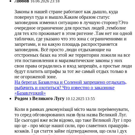
Любов
16.06.2026 23:18
Законы в нашей стране работают как дышло, куда
повернул туда и вышло.Каким образом статус
заповедник изменил ситуацию в лучшую сторону?Это
очередное ограничение для простых людей ,темболие
для тех кто проживает в этом ригеоне .Там нет ни одной
таблички, где указано что это зона с ограничениями и
запретами, и на какую площадь распространяется
заповедник. Всё просто ,люди отдыхающие на
отстроеных базах на этой же территории ложили на все
эти постановления и маразматические законы у них
свои права оградились и вход запрещён, а простые люди
будут платить штрафы за тот же самый отдых только в
не огороженой зоне.
На берегах Базавлука и Соленой запрещено отдыхать,
рыбачить и охотиться? Что известно о заказнике
«Базавлуцкий»
Родом з Великого Лугу
10.12.2025 13:55
Коли в рамках декомунізації місто мали переіменувати,
то серед обговорюваних назв була назва Великий Луг.
Це сьогодні вже всім відомо, що таке Великий Луг і про
що це - про місце нашої сили, про славетних пращурів-
козаків. І ця стаття зайве підтвердження, що сила і дух