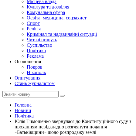
Місцева влада
Культура та дозвілля
Комунальна сфера
Освіта, медицина, соцзахист
Спорт
Релігія
Кримінал та надзвичайні ситуації
Читачі пишуть
Суспільство
Політика
Реклама
Оголошення
Покров
Нікополь
Опитування
Стань журналістом
Головна
Новини
Політика
Юлія Тимошенко звернулася до Конституційного суду з
проханням невідкладно розглянути подання
«Батьківщини» щодо розпродажу землі