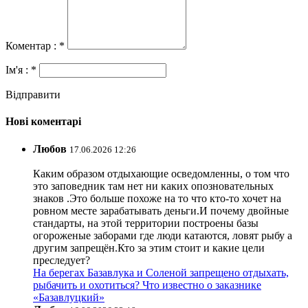
Коментар : *
Ім'я : *
Відправити
Нові коментарі
Любов
17.06.2026 12:26
Каким образом отдыхающие осведомленны, о том что
это заповедник там нет ни каких опозновательных
знаков .Это больше похоже на то что кто-то хочет на
ровном месте зарабатывать деньги.И почему двойные
стандарты, на этой территории построены базы
огороженые заборами где люди катаются, ловят рыбу а
другим запрещён.Кто за этим стоит и какие цели
преследует?
На берегах Базавлука и Соленой запрещено отдыхать,
рыбачить и охотиться? Что известно о заказнике
«Базавлуцкий»