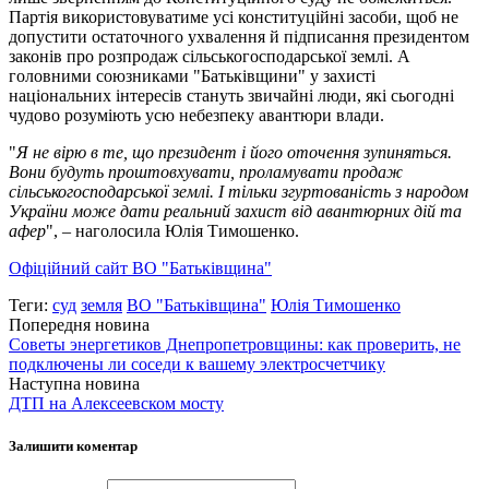
Партія використовуватиме усі конституційні засоби, щоб не
допустити остаточного ухвалення й підписання президентом
законів про розпродаж сільськогосподарської землі. А
головними союзниками "Батьківщини" у захисті
національних інтересів стануть звичайні люди, які сьогодні
чудово розуміють усю небезпеку авантюри влади.
"
Я не вірю в те, що президент і його оточення зупиняться.
Вони будуть проштовхувати, проламувати продаж
сільськогосподарської землі. І тільки згуртованість з народом
України може дати реальний захист від авантюрних дій та
афер
", – наголосила Юлія Тимошенко.
Офіційний сайт ВО "Батьківщина"
Теги:
суд
земля
ВО "Батьківщина"
Юлія Тимошенко
Попередня новина
Советы энергетиков Днепропетровщины: как проверить, не
подключены ли соседи к вашему электросчетчику
Наступна новина
ДТП на Алексеевском мосту
Залишити коментар