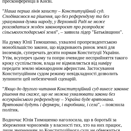
пресконференції в Києві.
"
Наша перша лінія захисту – Конституційний суд.
Сподіваємося на рішення, що без референдуму та без
урахування думки народу, у Верховній Раді не може
розглядатися жоден законопроєкт про розпродаж
сільськогосподарської землі
", – заявила лідер "Батьківщини".
На думку Юлії Тимошенко, ухвалені пропрезидентською
монобільшістю закони, що відкривають ринок землі для
іноземців, суперечать десяти нормам Конституції України.
Утім, всупереч цьому та попри очевидне несприйняття такого
кроку суспільством, влада не відмовляється від наміру
передати землю міжнародним аферистам. Застосування
Конституційним судом режиму невідкладності дозволить
зупинити цей небезпечний сценарій.
"
Якщо до другого читання Конституційний суд винесе законне
рішення та скаже, що не можна ухвалювати закони без
всеукраїнського референдуму – Україна буде врятована.
Врятовані будуть і фермери, і виробники, і села
", – пояснила
політик.
Водночас Юлія Тимошенко наголосила, що в боротьбі за
збереження чорноземів у власності тих, хто на них працює,
лише зверненням до Конституційного суду не обмежиться.