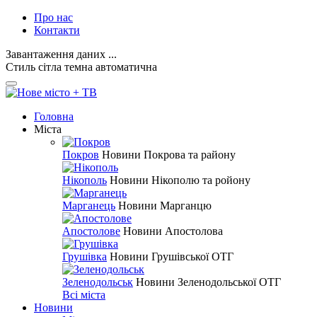
Про нас
Контакти
Завантаження даних ...
Стиль
сітла
темна
автоматична
Головна
Міста
Покров
Новини Покрова та району
Нікополь
Новини Нікополю та ройону
Марганець
Новини Марганцю
Апостолове
Новини Апостолова
Грушівка
Новини Грушівської ОТГ
Зеленодольськ
Новини Зеленодольської ОТГ
Всі міста
Новини