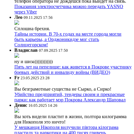
телефон оператора не дождёшся пока выйдет на связь.
Показания электросчетчика можно передать YASNO
через Viber
Лео
09.11.2025 17:56
Сплошна брехня.
Тайны истории. В 70-х годах на месте города могли
быть карьеры, а Орджоникидзе мог стать
Солнцегорском!
Владислав
07.09.2025 17:50
ну и шиза))))))))))))
Пять лет на пепелище: как живется в Покрове участнику
боевых действий и инвалиду войны (ВИДЕО)
Fr
23.05.2025 23:28
Вы безграмотные существа не Сырко, а Сирко!
Убийство предприятий, тендеры своим и прекрасные
парки: как работает мэр Покрова Александр Шаповал
Денис
16.05.2025 14:26
Вы хоть видели пластит в жизни, полтора килограмма
для Никополя это ничто!
У мешканця Нікополя вилучили півтора кілограма
пластиду та наркотики на 400 тисяч гривень