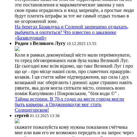
эти постановления и маразматические законы у них
свои права оградились и вход запрещён, а простые люди
будут платить штрафы за тот же самый отдых только в
не огороженой зоне.
На берегах Базавлука и Соленой запрещено отдыхать,
рыбачить и охотиться? Что известно о заказнике
«Базавлуцкий»
Родом з Великого Лугу
10.12.2025 13:55
Коли в рамках декомунізації місто мали переіменувати,
то серед обговорюваних назв була назва Великий Луг.
Це сьогодні вже всім відомо, що таке Великий Луг і про
що це - про місце нашої сили, про славетних пращурів-
козаків. І ця стаття зайве підтвердження, що сила і дух
козацький нас оберігають і донині: адже страшно навіть
уявити, яка доля могла спіткати місто, опинись воно
поміж Капулівкою і Покровським, "біля води ©" .
Тайны истории. В 70-х годах на месте города могли
быть карьеры, а Орджоникидзе мог стать
Солнцегорском!
сергей
01.12.2025 13:36
скажите пожалуйста кому нужны показания счётчика
мне или вам его не возможно передать и на запрос через