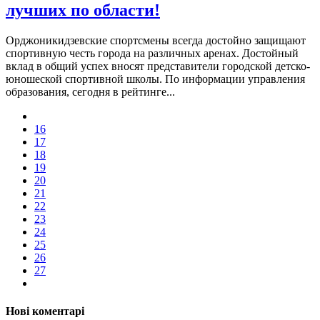
лучших по области!
Орджоникидзевские спортсмены всегда достойно защищают
спортивную честь города на различных аренах. Достойный
вклад в общий успех вносят представители городской детско-
юношеской спортивной школы. По информации управления
образования, сегодня в рейтинге...
16
17
18
19
20
21
22
23
24
25
26
27
Нові коментарі