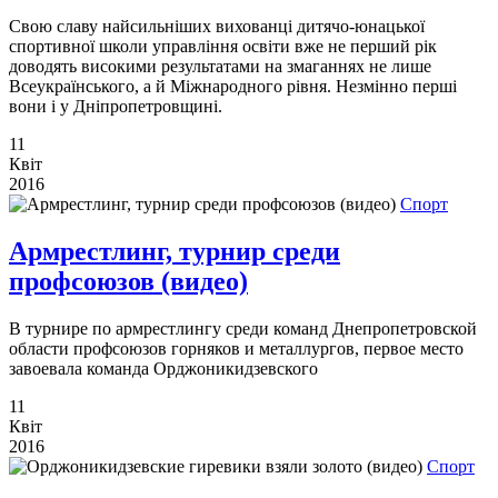
Свою славу найсильніших вихованці дитячо-юнацької
спортивної школи управління освіти вже не перший рік
доводять високими результатами на змаганнях не лише
Всеукраїнського, а й Міжнародного рівня. Незмінно перші
вони і у Дніпропетровщині.
11
Квіт
2016
Спорт
Армрестлинг, турнир среди
профсоюзов (видео)
В турнире по армрестлингу среди команд Днепропетровской
области профсоюзов горняков и металлургов, первое место
завоевала команда Орджоникидзевского
11
Квіт
2016
Спорт