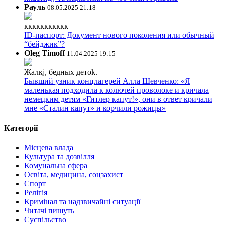
Рауль
08.05.2025 21:18
ккккккккккк
ID-паспорт: Документ нового поколения или обычный
“бейджик”?
Oleg Timoff
11.04.2025 19:15
Жалкj, бедных детok.
Бывший узник концлагерей Алла Шевченко: «Я
маленькая подходила к колючей проволоке и кричала
немецким детям «Гитлер капут!», они в ответ кричали
мне «Сталин капут» и корчили рожицы»
Категорії
Місцева влада
Культура та дозвілля
Комунальна сфера
Освіта, медицина, соцзахист
Спорт
Релігія
Кримінал та надзвичайні ситуації
Читачі пишуть
Суспільство