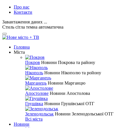
Про нас
Контакти
Завантаження даних ...
Стиль
сітла
темна
автоматична
Головна
Міста
Покров
Новини Покрова та району
Нікополь
Новини Нікополю та ройону
Марганець
Новини Марганцю
Апостолове
Новини Апостолова
Грушівка
Новини Грушівської ОТГ
Зеленодольськ
Новини Зеленодольської ОТГ
Всі міста
Новини