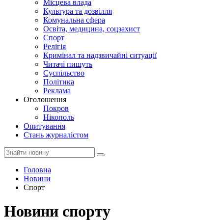
Місцева влада
Культура та дозвілля
Комунальна сфера
Освіта, медицина, соцзахист
Спорт
Релігія
Кримінал та надзвичайні ситуації
Читачі пишуть
Суспільство
Політика
Реклама
Оголошення
Покров
Нікополь
Опитування
Стань журналістом
Головна
Новини
Спорт
Новини спорту