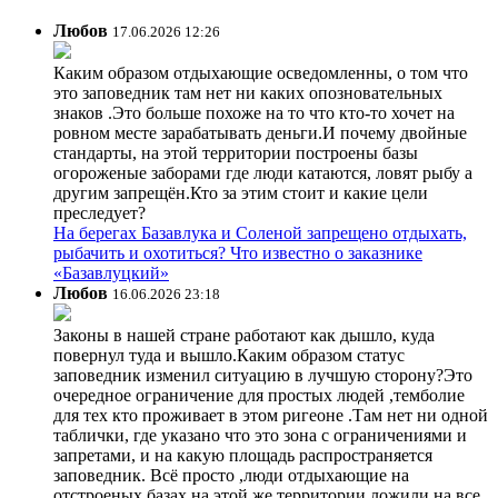
Любов
17.06.2026 12:26
Каким образом отдыхающие осведомленны, о том что
это заповедник там нет ни каких опозновательных
знаков .Это больше похоже на то что кто-то хочет на
ровном месте зарабатывать деньги.И почему двойные
стандарты, на этой территории построены базы
огороженые заборами где люди катаются, ловят рыбу а
другим запрещён.Кто за этим стоит и какие цели
преследует?
На берегах Базавлука и Соленой запрещено отдыхать,
рыбачить и охотиться? Что известно о заказнике
«Базавлуцкий»
Любов
16.06.2026 23:18
Законы в нашей стране работают как дышло, куда
повернул туда и вышло.Каким образом статус
заповедник изменил ситуацию в лучшую сторону?Это
очередное ограничение для простых людей ,темболие
для тех кто проживает в этом ригеоне .Там нет ни одной
таблички, где указано что это зона с ограничениями и
запретами, и на какую площадь распространяется
заповедник. Всё просто ,люди отдыхающие на
отстроеных базах на этой же территории ложили на все