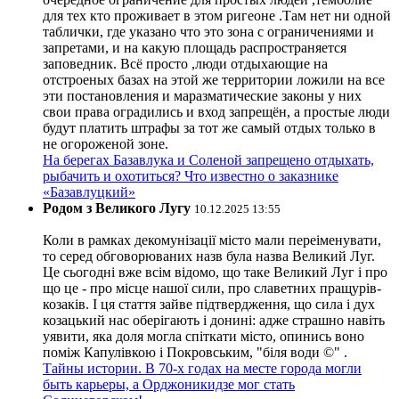
для тех кто проживает в этом ригеоне .Там нет ни одной
таблички, где указано что это зона с ограничениями и
запретами, и на какую площадь распространяется
заповедник. Всё просто ,люди отдыхающие на
отстроеных базах на этой же территории ложили на все
эти постановления и маразматические законы у них
свои права оградились и вход запрещён, а простые люди
будут платить штрафы за тот же самый отдых только в
не огороженой зоне.
На берегах Базавлука и Соленой запрещено отдыхать,
рыбачить и охотиться? Что известно о заказнике
«Базавлуцкий»
Родом з Великого Лугу
10.12.2025 13:55
Коли в рамках декомунізації місто мали переіменувати,
то серед обговорюваних назв була назва Великий Луг.
Це сьогодні вже всім відомо, що таке Великий Луг і про
що це - про місце нашої сили, про славетних пращурів-
козаків. І ця стаття зайве підтвердження, що сила і дух
козацький нас оберігають і донині: адже страшно навіть
уявити, яка доля могла спіткати місто, опинись воно
поміж Капулівкою і Покровським, "біля води ©" .
Тайны истории. В 70-х годах на месте города могли
быть карьеры, а Орджоникидзе мог стать