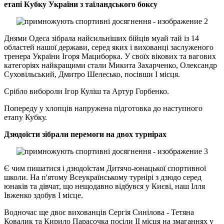
етапі Кубку України з таїландського боксу
Днями Одеса зібрала найсильніших бійців муай тай із 14
областей нашої держави, серед яких і вихованці заслуженого
тренера України Ігоря Мациборка. У своїх вікових та вагових
категоріях найкращими стали Микита Захарченко, Олександр
Суховільський, Дмитро Шелесько, посівши І місця.
Срібло вибороли Ігор Куліш та Артур Горбенко.
Попереду у хлопців напружена підготовка до наступного
етапу Кубку.
Дзюдоїсти зібрали перемоги на двох турнірах
Є чим пишатися і дзюдоїстам Дитячо-юнацької спортивної
школи. На п'ятому Всеукраїнському турнірі з дзюдо серед
юнаків та дівчат, що нещодавно відбувся у Києві, наш Ілля
Івженко здобув І місце.
Водночас ще двоє вихованців Сергія Синілова - Тетяна
Ковалик та Кирило Парасочка посіли ІІ місця на змаганнях у