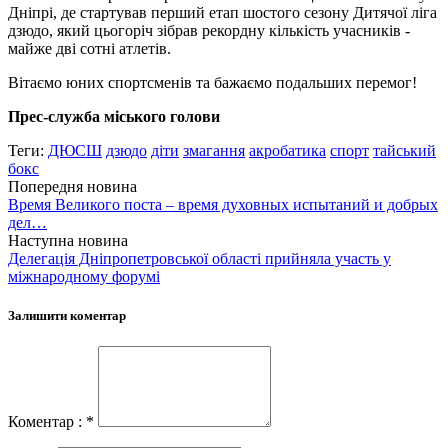
Дніпрі, де стартував перший етап шостого сезону Дитячої ліга
дзюдо, який цьогоріч зібрав рекордну кількість учасників -
майже дві сотні атлетів.
Вітаємо юних спортсменів та бажаємо подальших перемог!
Прес-служба міського голови
Теги:
ДЮСШ
дзюдо
діти
змагання
акробатика
спорт
тайський
бокс
Попередня новина
Время Великого поста – время духовных испытаний и добрых
дел…
Наступна новина
Делегація Дніпропетровської області прийняла участь у
міжнародному форумі
Залишити коментар
Коментар : *