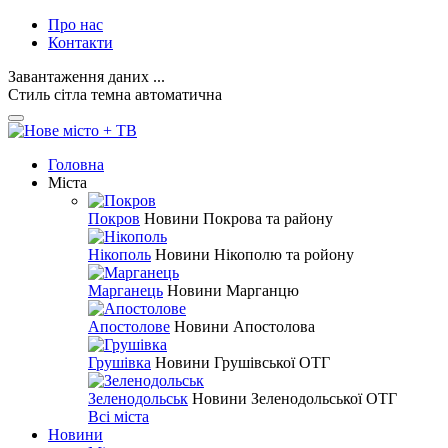
Про нас
Контакти
Завантаження даних ...
Стиль
сітла
темна
автоматична
Головна
Міста
Покров
Новини Покрова та району
Нікополь
Новини Нікополю та ройону
Марганець
Новини Марганцю
Апостолове
Новини Апостолова
Грушівка
Новини Грушівської ОТГ
Зеленодольськ
Новини Зеленодольської ОТГ
Всі міста
Новини