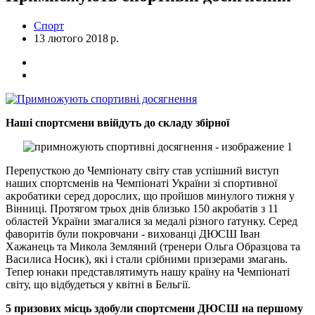
Спорт
13 лютого 2018 р.
Наші спортсмени ввійдуть до складу збірної
Перепусткою до Чемпіонату світу став успішний виступ
наших спортсменів на Чемпіонаті України зі спортивної
акробатики серед дорослих, що пройшов минулого тижня у
Вінниці. Протягом трьох днів близько 150 акробатів з 11
областей України змагалися за медалі різного ґатунку. Серед
фаворитів були покровчани - вихованці ДЮСШ Іван
Хажанець та Микола Земляний (тренери Ольга Образцова та
Василиса Носик), які і стали срібними призерами змагань.
Тепер юнаки представлятимуть нашу країну на Чемпіонаті
світу, що відбудеться у квітні в Бельгії.
5 призових місць здобули спортсмени ДЮСШ на першому