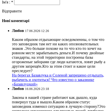
Ім'я : *
Відправити
Нові коментарі
Любов
17.06.2026 12:26
Каким образом отдыхающие осведомленны, о том что
это заповедник там нет ни каких опозновательных
знаков .Это больше похоже на то что кто-то хочет на
ровном месте зарабатывать деньги.И почему двойные
стандарты, на этой территории построены базы
огороженые заборами где люди катаются, ловят рыбу а
другим запрещён.Кто за этим стоит и какие цели
преследует?
На берегах Базавлука и Соленой запрещено отдыхать,
рыбачить и охотиться? Что известно о заказнике
«Базавлуцкий»
Любов
16.06.2026 23:18
Законы в нашей стране работают как дышло, куда
повернул туда и вышло.Каким образом статус
заповедник изменил ситуацию в лучшую сторону?Это
очередное ограничение для простых людей ,темболие