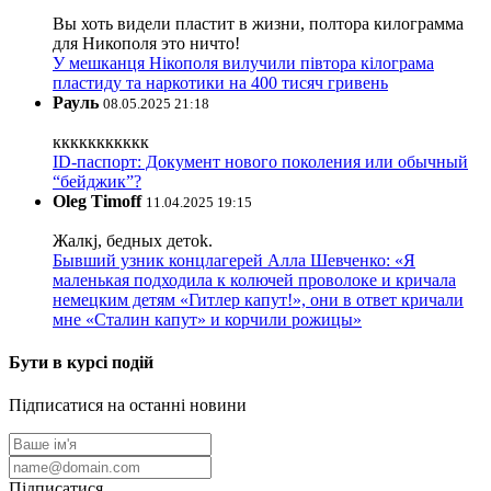
Вы хоть видели пластит в жизни, полтора килограмма
для Никополя это ничто!
У мешканця Нікополя вилучили півтора кілограма
пластиду та наркотики на 400 тисяч гривень
Рауль
08.05.2025 21:18
ккккккккккк
ID-паспорт: Документ нового поколения или обычный
“бейджик”?
Oleg Timoff
11.04.2025 19:15
Жалкj, бедных детok.
Бывший узник концлагерей Алла Шевченко: «Я
маленькая подходила к колючей проволоке и кричала
немецким детям «Гитлер капут!», они в ответ кричали
мне «Сталин капут» и корчили рожицы»
Бути в курсі подій
Підписатися на останні новини
Підписатися