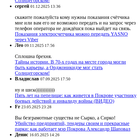
Солнцегорском!
сергей
01.12.2025 13:36
скажите пожалуйста кому нужны показания счётчика
мне или вам его не возможно передать и на запрос через
телефон оператора не дождёшся пока выйдет на связь.
Показания электросчетчика можно передать YASNO
через Viber
Лео
09.11.2025 17:56
Сплошна брехня.
Тайны истории. В 70-х годах на месте города могли
быть карьеры, а Орджоникидзе мог стать
Солнцегорском!
Владислав
07.09.2025 17:50
ну и шиза))))))))))))
Пять лет на пепелище: как живется в Покрове участнику
боевых действий и инвалиду войны (ВИДЕО)
Fr
23.05.2025 23:28
Вы безграмотные существа не Сырко, а Сирко!
Убийство предприятий, тендеры своим и прекрасные
парки: как работает мэр Покрова Александр Шаповал
Денис
16.05.2025 14:26