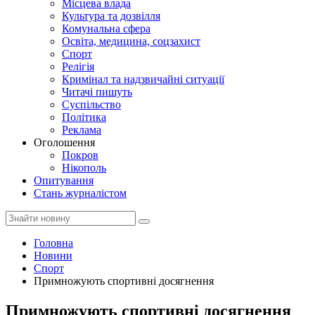
Місцева влада
Культура та дозвілля
Комунальна сфера
Освіта, медицина, соцзахист
Спорт
Релігія
Кримінал та надзвичайні ситуації
Читачі пишуть
Суспільство
Політика
Реклама
Оголошення
Покров
Нікополь
Опитування
Стань журналістом
Головна
Новини
Спорт
Примножують спортивні досягнення
Примножують спортивні досягнення