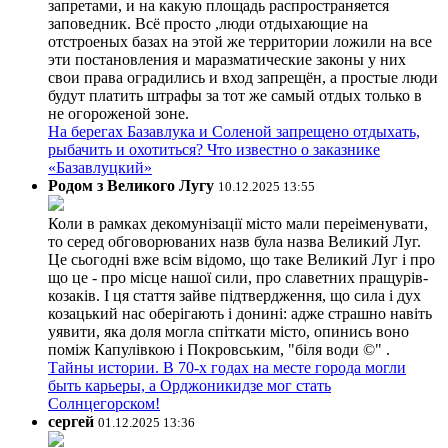
запретами, и на какую площадь распространяется
заповедник. Всё просто ,люди отдыхающие на
отстроеных базах на этой же территории ложили на все
эти постановления и маразматические законы у них
свои права оградились и вход запрещён, а простые люди
будут платить штрафы за тот же самый отдых только в
не огороженой зоне.
На берегах Базавлука и Соленой запрещено отдыхать,
рыбачить и охотиться? Что известно о заказнике
«Базавлуцкий»
Родом з Великого Лугу
10.12.2025 13:55
Коли в рамках декомунізації місто мали переіменувати,
то серед обговорюваних назв була назва Великий Луг.
Це сьогодні вже всім відомо, що таке Великий Луг і про
що це - про місце нашої сили, про славетних пращурів-
козаків. І ця стаття зайве підтвердження, що сила і дух
козацький нас оберігають і донині: адже страшно навіть
уявити, яка доля могла спіткати місто, опинись воно
поміж Капулівкою і Покровським, "біля води ©" .
Тайны истории. В 70-х годах на месте города могли
быть карьеры, а Орджоникидзе мог стать
Солнцегорском!
сергей
01.12.2025 13:36