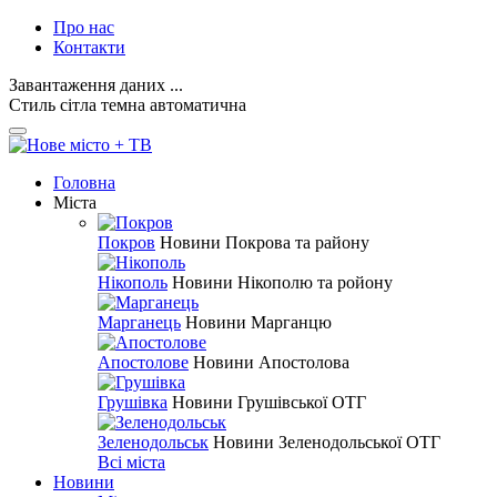
Про нас
Контакти
Завантаження даних ...
Стиль
сітла
темна
автоматична
Головна
Міста
Покров
Новини Покрова та району
Нікополь
Новини Нікополю та ройону
Марганець
Новини Марганцю
Апостолове
Новини Апостолова
Грушівка
Новини Грушівської ОТГ
Зеленодольськ
Новини Зеленодольської ОТГ
Всі міста
Новини