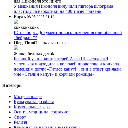
для Никополя это ничто!
У мешканця Нікополя вилучили півтора кілограма
пластиду та наркотики на 400 тисяч гривень
Рауль
08.05.2025 21:18
ккккккккккк
ID-паспорт: Документ нового поколения или обычный
“бейджик”?
Oleg Timoff
11.04.2025 19:15
Жалкj, бедных детok.
Бывший узник концлагерей Алла Шевченко: «Я
маленькая подходила к колючей проволоке и кричала
немецким детям «Гитлер капут!», они в ответ кричали
мне «Сталин капут» и корчили рожицы»
Категорії
Місцева влада
Культура та дозвілля
Комунальна сфера
Освіта, медицина, соцзахист
Спорт
Релігія
Кримінал та надзвичайні ситуації