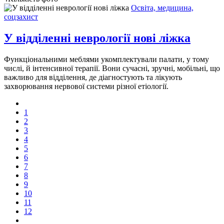
Освіта, медицина,
соцзахист
У відділенні неврології нові ліжка
Функціональними меблями укомплектували палати, у тому
числі, й інтенсивної терапії. Вони сучасні, зручні, мобільні, що
важливо для відділення, де діагностують та лікують
захворювання нервової системи різної етіології.
1
2
3
4
5
6
7
8
9
10
11
12