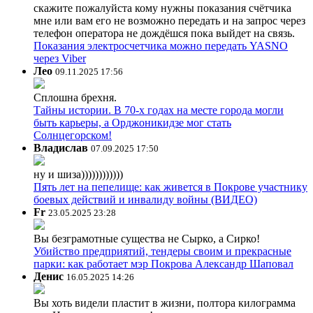
скажите пожалуйста кому нужны показания счётчика
мне или вам его не возможно передать и на запрос через
телефон оператора не дождёшся пока выйдет на связь.
Показания электросчетчика можно передать YASNO
через Viber
Лео
09.11.2025 17:56
Сплошна брехня.
Тайны истории. В 70-х годах на месте города могли
быть карьеры, а Орджоникидзе мог стать
Солнцегорском!
Владислав
07.09.2025 17:50
ну и шиза))))))))))))
Пять лет на пепелище: как живется в Покрове участнику
боевых действий и инвалиду войны (ВИДЕО)
Fr
23.05.2025 23:28
Вы безграмотные существа не Сырко, а Сирко!
Убийство предприятий, тендеры своим и прекрасные
парки: как работает мэр Покрова Александр Шаповал
Денис
16.05.2025 14:26
Вы хоть видели пластит в жизни, полтора килограмма