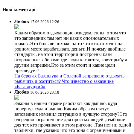
Нові коментарі
Любов
17.06.2026 12:26
Каким образом отдыхающие осведомленны, о том что
это заповедник там нет ни каких опозновательных
знаков .Это больше похоже на то что кто-то хочет на
ровном месте зарабатывать деньги.И почему двойные
стандарты, на этой территории построены базы
огороженые заборами где люди катаются, ловят рыбу а
другим запрещён.Кто за этим стоит и какие цели
преследует?
На берегах Базавлука и Соленой запрещено отдыхать,
рыбачить и охотиться? Что известно о заказнике
«Базавлуцкий»
Любов
16.06.2026 23:18
Законы в нашей стране работают как дышло, куда
повернул туда и вышло.Каким образом статус
заповедник изменил ситуацию в лучшую сторону?Это
очередное ограничение для простых людей ,темболие
для тех кто проживает в этом ригеоне .Там нет ни одной
таблички, где указано что это зона с ограничениями и