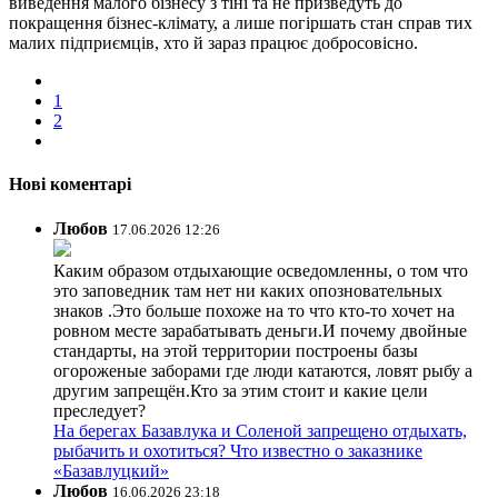
виведення малого бізнесу з тіні та не призведуть до
покращення бізнес-клімату, а лише погіршать стан справ тих
малих підприємців, хто й зараз працює добросовісно.
1
2
Нові коментарі
Любов
17.06.2026 12:26
Каким образом отдыхающие осведомленны, о том что
это заповедник там нет ни каких опозновательных
знаков .Это больше похоже на то что кто-то хочет на
ровном месте зарабатывать деньги.И почему двойные
стандарты, на этой территории построены базы
огороженые заборами где люди катаются, ловят рыбу а
другим запрещён.Кто за этим стоит и какие цели
преследует?
На берегах Базавлука и Соленой запрещено отдыхать,
рыбачить и охотиться? Что известно о заказнике
«Базавлуцкий»
Любов
16.06.2026 23:18