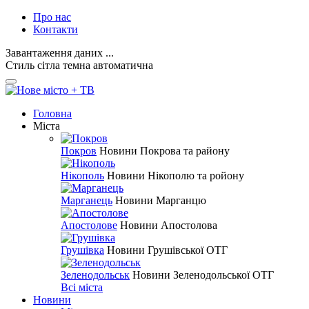
Про нас
Контакти
Завантаження даних ...
Стиль
сітла
темна
автоматична
Головна
Міста
Покров
Новини Покрова та району
Нікополь
Новини Нікополю та ройону
Марганець
Новини Марганцю
Апостолове
Новини Апостолова
Грушівка
Новини Грушівської ОТГ
Зеленодольськ
Новини Зеленодольської ОТГ
Всі міста
Новини