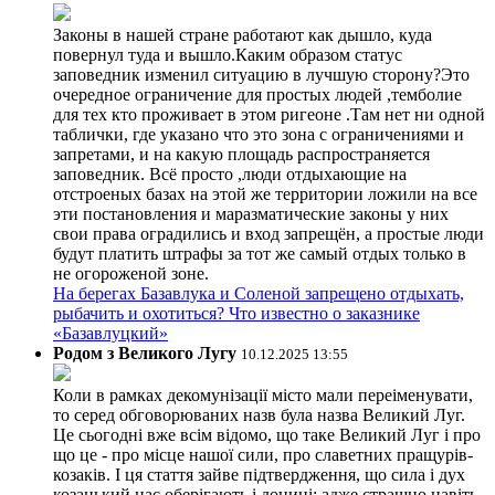
Законы в нашей стране работают как дышло, куда
повернул туда и вышло.Каким образом статус
заповедник изменил ситуацию в лучшую сторону?Это
очередное ограничение для простых людей ,темболие
для тех кто проживает в этом ригеоне .Там нет ни одной
таблички, где указано что это зона с ограничениями и
запретами, и на какую площадь распространяется
заповедник. Всё просто ,люди отдыхающие на
отстроеных базах на этой же территории ложили на все
эти постановления и маразматические законы у них
свои права оградились и вход запрещён, а простые люди
будут платить штрафы за тот же самый отдых только в
не огороженой зоне.
На берегах Базавлука и Соленой запрещено отдыхать,
рыбачить и охотиться? Что известно о заказнике
«Базавлуцкий»
Родом з Великого Лугу
10.12.2025 13:55
Коли в рамках декомунізації місто мали переіменувати,
то серед обговорюваних назв була назва Великий Луг.
Це сьогодні вже всім відомо, що таке Великий Луг і про
що це - про місце нашої сили, про славетних пращурів-
козаків. І ця стаття зайве підтвердження, що сила і дух
козацький нас оберігають і донині: адже страшно навіть