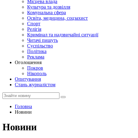
Місцева влада
Культура та дозвілля
Комунальна сфера
Освіта, медицина, соцзахист
Спорт
Релігія
Кримінал та надзвичайні ситуації
Читачі пишуть
Суспільство
Політика
Реклама
Оголошення
Покров
Нікополь
Опитування
Стань журналістом
Головна
Новини
Новини