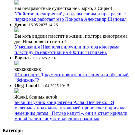
Вы безграмотные существа не Сырко, а Сирко!
Убийство предприятий, тендеры своим и прекрасные
парки: как работает мэр Покрова Александр Шаповал
Денис
16.05.2025 14:26
Вы хоть видели пластит в жизни, полтора килограмма
для Никополя это ничто!
У мешканця Нікополя вилучили півтора кілограма
пластиду та наркотики на 400 тисяч гривень
Рауль
08.05.2025 21:18
ккккккккккк
ID-паспорт: Документ нового поколения или обычный
“бейджик”?
Oleg Timoff
11.04.2025 19:15
Жалкj, бедных детok.
Бывший узник концлагерей Алла Шевченко: «Я
маленькая подходила к колючей проволоке и кричала
немецким детям «Гитлер капут!», они в ответ кричали
мне «Сталин капут» и корчили рожицы»
Категорії