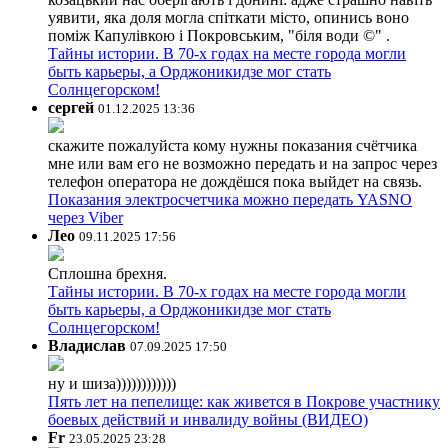
уявити, яка доля могла спіткати місто, опинись воно
поміж Капулівкою і Покровським, "біля води ©" .
Тайны истории. В 70-х годах на месте города могли
быть карьеры, а Орджоникидзе мог стать
Солнцегорском!
сергей
01.12.2025 13:36
скажите пожалуйста кому нужны показания счётчика
мне или вам его не возможно передать и на запрос через
телефон оператора не дождёшся пока выйдет на связь.
Показания электросчетчика можно передать YASNO
через Viber
Лео
09.11.2025 17:56
Сплошна брехня.
Тайны истории. В 70-х годах на месте города могли
быть карьеры, а Орджоникидзе мог стать
Солнцегорском!
Владислав
07.09.2025 17:50
ну и шиза))))))))))))
Пять лет на пепелище: как живется в Покрове участнику
боевых действий и инвалиду войны (ВИДЕО)
Fr
23.05.2025 23:28