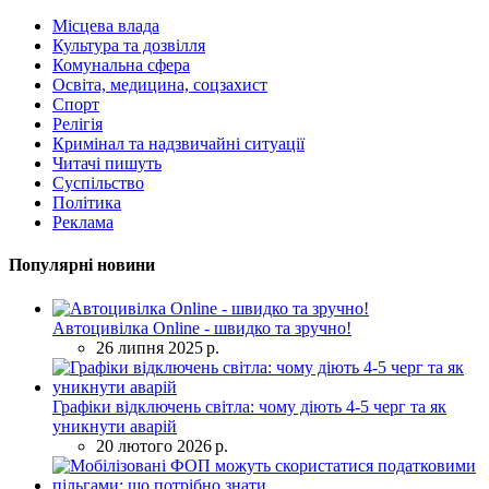
Місцева влада
Культура та дозвілля
Комунальна сфера
Освіта, медицина, соцзахист
Спорт
Релігія
Кримінал та надзвичайні ситуації
Читачі пишуть
Суспільство
Політика
Реклама
Популярні новини
Автоцивілка Online - швидко та зручно!
26 липня 2025 р.
Графіки відключень світла: чому діють 4-5 черг та як
уникнути аварій
20 лютого 2026 р.