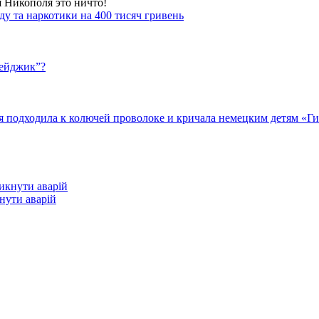
я Никополя это ничто!
у та наркотики на 400 тисяч гривень
бейджик”?
подходила к колючей проволоке и кричала немецким детям «Гит
кнути аварій