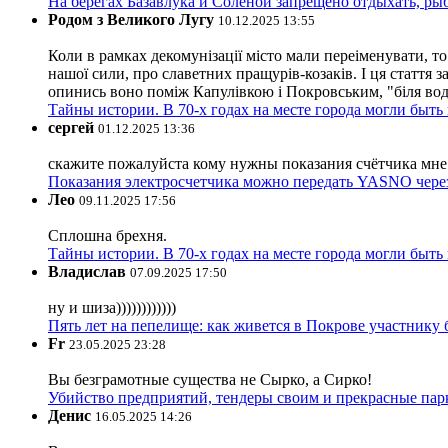
На берегах Базавлука и Соленой запрещено отдыхать, рыб
Родом з Великого Лугу
10.12.2025 13:55
Коли в рамках декомунізації місто мали переіменувати, то
нашої сили, про славетних пращурів-козаків. І ця стаття з
опинись воно поміж Капулівкою і Покровським, "біля вод
Тайны истории. В 70-х годах на месте города могли быть
сергей
01.12.2025 13:36
скажите пожалуйста кому нужны показания счётчика мне и
Показания электросчетчика можно передать YASNO через
Лео
09.11.2025 17:56
Сплошна брехня.
Тайны истории. В 70-х годах на месте города могли быть
Владислав
07.09.2025 17:50
ну и шиза))))))))))))
Пять лет на пепелище: как живется в Покрове участник
Fr
23.05.2025 23:28
Вы безграмотные существа не Сырко, а Сирко!
Убийство предприятий, тендеры своим и прекрасные пар
Денис
16.05.2025 14:26