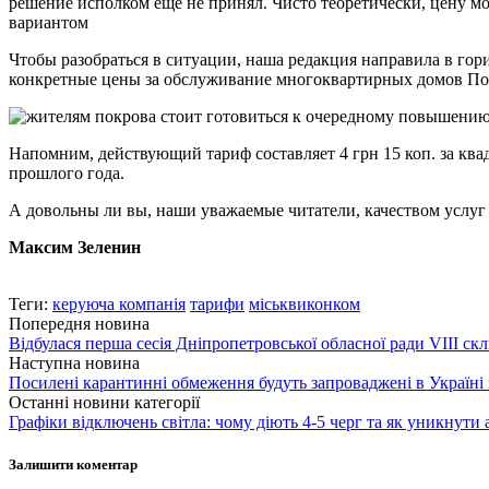
решение исполком еще не принял. Чисто теоретически, цену м
вариантом
Чтобы разобраться в ситуации, наша редакция направила в го
конкретные цены за обслуживание многоквартирных домов Пок
Напомним, действующий тариф составляет 4 грн 15 коп. за ква
прошлого года.
А довольны ли вы, наши уважаемые читатели, качеством услу
Максим Зеленин
Теги:
керуюча компанія
тарифи
міськвиконком
Попередня новина
Відбулася перша сесія Дніпропетровської обласної ради VIII ск
Наступна новина
Посилені карантинні обмеження будуть запроваджені в Україні 
Останні новини категорії
Графіки відключень світла: чому діють 4-5 черг та як уникнути 
Залишити коментар