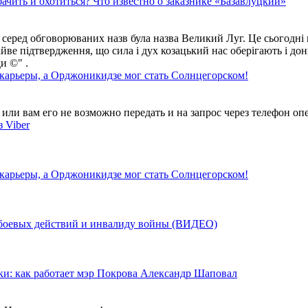
ачить и охотиться? Что известно о заказнике «Базавлуцкий»
 серед обговорюваних назв була назва Великий Луг. Це сьогодні 
айве підтвердження, що сила і дух козацький нас оберігають і дон
и ©" .
 карьеры, а Орджоникидзе мог стать Солнцегорском!
ли вам его не возможно передать и на запрос через телефон опе
 Viber
 карьеры, а Орджоникидзе мог стать Солнцегорском!
у боевых действий и инвалиду войны (ВИДЕО)
ки: как работает мэр Покрова Александр Шаповал