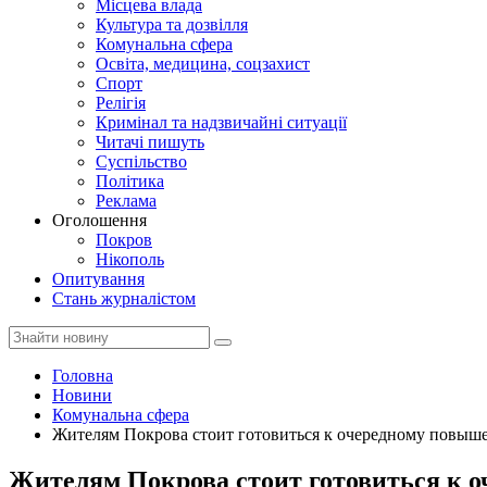
Місцева влада
Культура та дозвілля
Комунальна сфера
Освіта, медицина, соцзахист
Спорт
Релігія
Кримінал та надзвичайні ситуації
Читачі пишуть
Суспільство
Політика
Реклама
Оголошення
Покров
Нікополь
Опитування
Стань журналістом
Головна
Новини
Комунальна сфера
Жителям Покрова стоит готовиться к очередному повыш
Жителям Покрова стоит готовиться к 