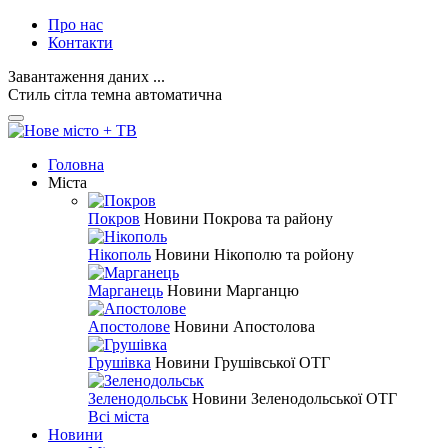
Про нас
Контакти
Завантаження даних ...
Стиль
сітла
темна
автоматична
Головна
Міста
Покров
Новини Покрова та району
Нікополь
Новини Нікополю та ройону
Марганець
Новини Марганцю
Апостолове
Новини Апостолова
Грушівка
Новини Грушівської ОТГ
Зеленодольськ
Новини Зеленодольської ОТГ
Всі міста
Новини