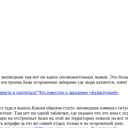
аповедник там нет ни каких опозновательных знаков .Это больше
построены базы огороженые заборами где люди катаются, ловят 
ачить и охотиться? Что известно о заказнике «Базавлуцкий»
ул туда и вышло.Каким образом статус заповедник изменил сит
геоне .Там нет ни одной таблички, где указано что это зона с 
ие на отстроеных базах на этой же территории ложили на все э
ть штрафы за тот же самый отдых только в не огороженой зоне.