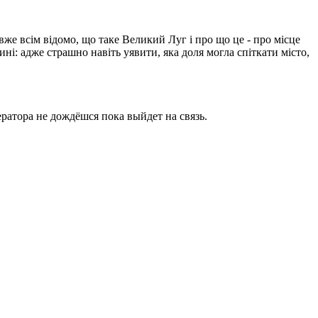
вже всім відомо, що таке Великий Луг і про що це - про місце
ині: адже страшно навіть уявити, яка доля могла спіткати місто,
ратора не дождёшся пока выйдет на связь.