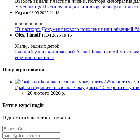
Вы хоть видели пластит в жизни, полтора килограмма дл
У мешканця Нікополя вилучили півтора кілограма пластид
Рауль
08.05.2025 21:18
ккккккккккк
ID-паспорт: Документ нового поколения или обычный “
Oleg Timoff
11.04.2025 19:15
Жалкj, бедных детok.
Бывший узник концлагерей Алла Шевченко: «Я маленькая 
корчили рожицы»
Популярні новини
Графіки відключень світла: чому діють 4-5 черг та як уни
20 лютого 2026 р.
Бути в курсі подій
Підписатися на останні новини