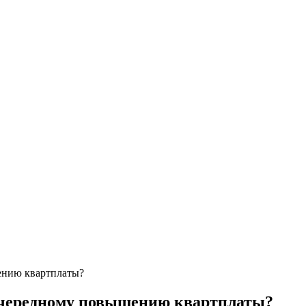
ению квартплаты?
очередному повышению квартплаты?