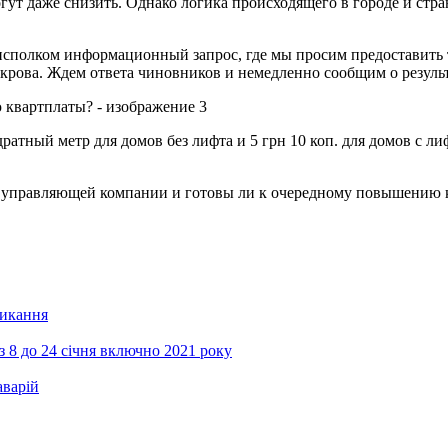
огут даже снизить. Однако логика происходящего в городе и ст
рисполком информационный запрос, где мы просим предоставить 
рова. Ждем ответа чиновников и немедленно сообщим о результ
дратный метр для домов без лифта и 5 грн 10 коп. для домов с 
г управляющей компании и готовы ли к очередному повышению 
ликання
з 8 до 24 січня включно 2021 року
аварій