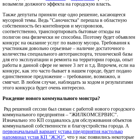
возымели должного эффекта на городскую власть.
Также депутаты приняли еще одно решение, касающееся
мусорной темы. Ведь "Саночистка" перешла в областную
собственность без контейнеров и мусоровозов,
соответственно, транспортировать бытовые отходы на
полигон она физически не способна. Поэтому будет объявлен
конкурс на оказание услуг по вывозу мусора. Требования к
участникам довольно серьезные – наличие достаточного
количества специального автотранспорта, технической базы
для его эксплуатации и ремонта на территории города, опыт
работы в данной сфере не менее 3 лет и т.д. Впрочем, если на
конкурс, как это часто бывает в нашем городе, будет подано
единственное предложение – требование, возможно, и
смягчат. В любом случае, наблюдать за ходом и результатами
этого конкурса будет очень интересно.
Рождение нового коммунального монстра?
Ряд решений сессии был связан с работой нового городского
коммунального предприятия – "ЖИЛКОМСЕРВИС".
Изначально это КП создавалось для обслуживания объектов
коммунальной собственности и благоустройства города. А
первоначальный вариант устава предприятия настолько
напоминал устав КП "ЖЭО"
, что у нас появились некоторые