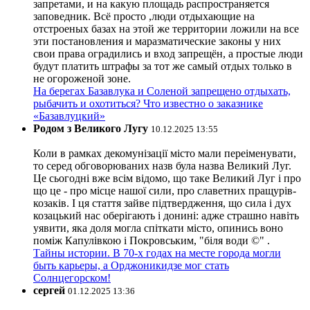
запретами, и на какую площадь распространяется
заповедник. Всё просто ,люди отдыхающие на
отстроеных базах на этой же территории ложили на все
эти постановления и маразматические законы у них
свои права оградились и вход запрещён, а простые люди
будут платить штрафы за тот же самый отдых только в
не огороженой зоне.
На берегах Базавлука и Соленой запрещено отдыхать,
рыбачить и охотиться? Что известно о заказнике
«Базавлуцкий»
Родом з Великого Лугу
10.12.2025 13:55
Коли в рамках декомунізації місто мали переіменувати,
то серед обговорюваних назв була назва Великий Луг.
Це сьогодні вже всім відомо, що таке Великий Луг і про
що це - про місце нашої сили, про славетних пращурів-
козаків. І ця стаття зайве підтвердження, що сила і дух
козацький нас оберігають і донині: адже страшно навіть
уявити, яка доля могла спіткати місто, опинись воно
поміж Капулівкою і Покровським, "біля води ©" .
Тайны истории. В 70-х годах на месте города могли
быть карьеры, а Орджоникидзе мог стать
Солнцегорском!
сергей
01.12.2025 13:36