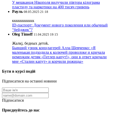
У мешканця Нікополя вилучили півтора кілограма
пластиду та наркотики на 400 тисяч гривень
Рауль
08.05.2025 21:18
ккккккккккк
ID-паспорт: Документ нового поколения или обычный
“бейджик”?
Oleg Timoff
11.04.2025 19:15
Жалкj, бедных детok.
Бывший узник концлагерей Алла Шевченко: «Я
маленькая подходила к колючей проволоке и кричала
немецким детям «Гитлер капут!», они в ответ кричали
мне «Сталин капут» и корчили рожицы»
Бути в курсі подій
Підписатися на останні новини
Підписатися
Приєднуйтесь до нас