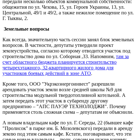
передали несколько объектов коммунальной собственности:
общежития по ул. Чехова, 15, ул. Героев Украины, 13, ул.
Центральной, 49/1 и 49/2, а также нежилое помещение по ул.
Г. Тыквы, 2.
Земельные вопросы
Как всегда, значительную часть сессии занял блок земельных
вопросов. В частности, депутаты утвердили проект
землеустройства, согласно которому отводится участок под
строительство дома по ул. Соборная ,33. Напомним,
там за
счет областного бюджета планируется строительство
четырехэтажного, 32-квартирного жилого дома для
участников боевых действий в зоне АТО
.
Кроме того, ООО "Укрэкоэнергоинвест" разрешили
арендовать участок земли возле средней школы №9 для
строительства модульной твердотопливной котельной. А
затем передать этот участок в субаренду другому
предприятию – "АПС ПАУЭР ТЕХНОЛОДЖИ". Почему
применяется столь сложная схема – депутатам не объяснили.
А новым владельцам кафе по ул. Г. Середы, 22 (бывшее кафе
"Пролисок" в парке им. Б. Мозолевского) передали в аренду
землю под этим самым кафе. Кстати, поговаривают, что эти
самые новые владельцы – люди, совсем не чужие нашему