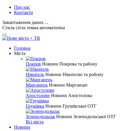
Про нас
Контакти
Завантаження даних ...
Стиль
сітла
темна
автоматична
Головна
Міста
Покров
Новини Покрова та району
Нікополь
Новини Нікополю та ройону
Марганець
Новини Марганцю
Апостолове
Новини Апостолова
Грушівка
Новини Грушівської ОТГ
Зеленодольськ
Новини Зеленодольської ОТГ
Всі міста
Новини