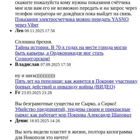
скажите пожалуйста кому нужны показания счётчика
мне или вам его не возможно передать и на запрос через
телефон оператора не дождёшся пока выйдет на связь.
Показания электросчетчика можно передать YASNO
через Viber
Лео
09.11.2025 17:56
Сплошна брехня.
Тайны истории. В 70-х годах на месте города могли
быть карьеры, а Орджоникидзе мог стать
Солнцегорском!
Владислав
07.09.2025 17:50
ну и шиза))))))))))))
Пять лет на пепелище: как живется в Покрове участнику
боевых действий и инвалиду войны (ВИДЕО)
Fr
23.05.2025 23:28
Вы безграмотные существа не Сырко, а Сирко!
Убийство предприятий, тендеры своим и прекрасные
парки: как работает мэр Покрова Александр Шаповал
Денис
16.05.2025 14:26
Вы хоть видели пластит в жизни, полтора килограмма
для Никополя это ничто!