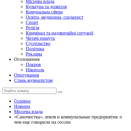
Місцева влада
Культура та дозвілля
Комунальна сфера
Освіта, медицина, соцзахист
Спорт
Релігія
Кримінал та надзвичайні ситуації
Читачі пишуть
Суспільство
Політика
Реклама
Оголошення
Покров
Нікополь
Опитування
Стань журналістом
Головна
Новини
Місцева влада
«Саночистка», земля и коммунальные предприятия: о
чем еще говорили на сессии