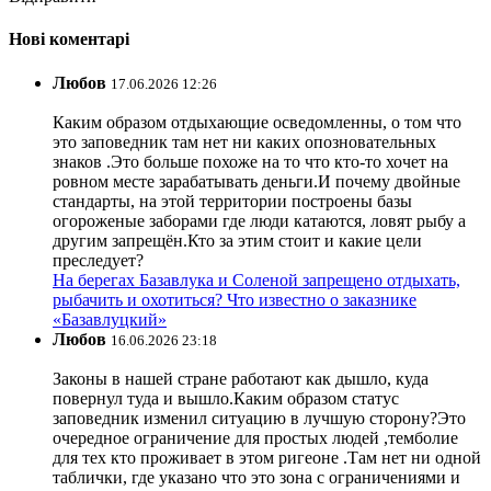
Нові коментарі
Любов
17.06.2026 12:26
Каким образом отдыхающие осведомленны, о том что
это заповедник там нет ни каких опозновательных
знаков .Это больше похоже на то что кто-то хочет на
ровном месте зарабатывать деньги.И почему двойные
стандарты, на этой территории построены базы
огороженые заборами где люди катаются, ловят рыбу а
другим запрещён.Кто за этим стоит и какие цели
преследует?
На берегах Базавлука и Соленой запрещено отдыхать,
рыбачить и охотиться? Что известно о заказнике
«Базавлуцкий»
Любов
16.06.2026 23:18
Законы в нашей стране работают как дышло, куда
повернул туда и вышло.Каким образом статус
заповедник изменил ситуацию в лучшую сторону?Это
очередное ограничение для простых людей ,темболие
для тех кто проживает в этом ригеоне .Там нет ни одной
таблички, где указано что это зона с ограничениями и