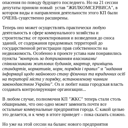
опасения по поводу будущего последнего. Но на 21 сессии
депутаты приняли новый устав "ЖИЛКОМСЕРВИСА", в
котором виды и направления деятельности этого КП были
ОЧЕНЬ существенно расширены.
Теперь оно может осуществлять практически любую
деятельность в сфере коммунального хозяйства и
строительства: от проектирования и возведения до сноса
зданий, от содержания придомовых территорий до
государственной регистрации прав собственности на
недвижимость. Особенно в проекте устава нам понравились
пункты
"контроль за дотриманням власниками/
співвласниками житлових будинків, квартир, приміщень
стандартів, нормативів, норм, порядків і правил"
и
"надання
інформації щодо майнового стану фізичних та юридичних осіб
на території міста у порядку, встановленому чинним
законодавством України"
. Ох и любит наша городская власть
создавать контролирующие организации...
В любом случае, полномочия КП "ЖКС" теперь стали столь
обширными, что оно одно может заменить почти все
остальные коммунальные предприятия города. С какой целью
это делается, и к чему в итоге приведет – пока сказать сложно.
Но уже на этой сессии на баланс нового предприятия