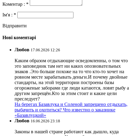
Коментар : *
Ім'я : *
Відправити
Нові коментарі
Любов
17.06.2026 12:26
Каким образом отдыхающие осведомленны, о том что
это заповедник там нет ни каких опозновательных
знаков .Это больше похоже на то что кто-то хочет на
ровном месте зарабатывать деньги.И почему двойные
стандарты, на этой территории построены базы
огороженые заборами где люди катаются, ловят рыбу а
другим запрещён.Кто за этим стоит и какие цели
преследует?
На берегах Базавлука и Соленой запрещено отдыхать,
рыбачить и охотиться? Что известно о заказнике
«Базавлуцкий»
Любов
16.06.2026 23:18
Законы в нашей стране работают как дышло, куда