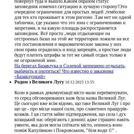
повернул туда и вышло.Каким образом статус
заповедник изменил ситуацию в лучшую сторону?Это
очередное ограничение для простых людей ,темболие
для тех кто проживает в этом ригеоне .Там нет ни одной
таблички, где указано что это зона с ограничениями и
запретами, и на какую площадь распространяется
заповедник. Всё просто ,люди отдыхающие на
отстроеных базах на этой же территории ложили на все
эти постановления и маразматические законы у них
свои права оградились и вход запрещён, а простые люди
будут платить штрафы за тот же самый отдых только в
не огороженой зоне.
На берегах Базавлука и Соленой запрещено отдыхать,
рыбачить и охотиться? Что известно о заказнике
«Базавлуцкий»
Родом з Великого Лугу
10.12.2025 13:55
Коли в рамках декомунізації місто мали переіменувати,
то серед обговорюваних назв була назва Великий Луг.
Це сьогодні вже всім відомо, що таке Великий Луг і про
що це - про місце нашої сили, про славетних пращурів-
козаків. І ця стаття зайве підтвердження, що сила і дух
козацький нас оберігають і донині: адже страшно навіть
уявити, яка доля могла спіткати місто, опинись воно
поміж Капулівкою і Покровським, "біля води ©" .