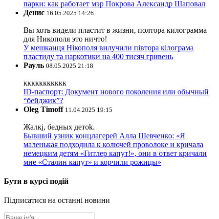
парки: как работает мэр Покрова Александр Шаповал
Денис
16.05.2025 14:26
Вы хоть видели пластит в жизни, полтора килограмма
для Никополя это ничто!
У мешканця Нікополя вилучили півтора кілограма
пластиду та наркотики на 400 тисяч гривень
Рауль
08.05.2025 21:18
ккккккккккк
ID-паспорт: Документ нового поколения или обычный
“бейджик”?
Oleg Timoff
11.04.2025 19:15
Жалкj, бедных детok.
Бывший узник концлагерей Алла Шевченко: «Я
маленькая подходила к колючей проволоке и кричала
немецким детям «Гитлер капут!», они в ответ кричали
мне «Сталин капут» и корчили рожицы»
Бути в курсі подій
Підписатися на останні новини