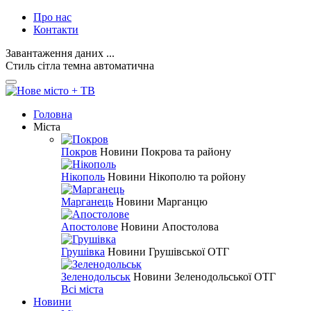
Про нас
Контакти
Завантаження даних ...
Стиль
сітла
темна
автоматична
Головна
Міста
Покров
Новини Покрова та району
Нікополь
Новини Нікополю та ройону
Марганець
Новини Марганцю
Апостолове
Новини Апостолова
Грушівка
Новини Грушівської ОТГ
Зеленодольськ
Новини Зеленодольської ОТГ
Всі міста
Новини