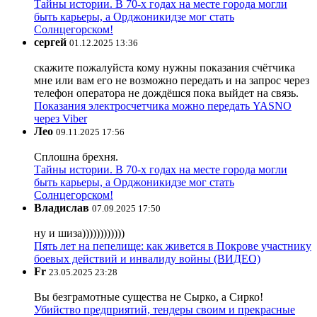
Тайны истории. В 70-х годах на месте города могли
быть карьеры, а Орджоникидзе мог стать
Солнцегорском!
сергей
01.12.2025 13:36
скажите пожалуйста кому нужны показания счётчика
мне или вам его не возможно передать и на запрос через
телефон оператора не дождёшся пока выйдет на связь.
Показания электросчетчика можно передать YASNO
через Viber
Лео
09.11.2025 17:56
Сплошна брехня.
Тайны истории. В 70-х годах на месте города могли
быть карьеры, а Орджоникидзе мог стать
Солнцегорском!
Владислав
07.09.2025 17:50
ну и шиза))))))))))))
Пять лет на пепелище: как живется в Покрове участнику
боевых действий и инвалиду войны (ВИДЕО)
Fr
23.05.2025 23:28
Вы безграмотные существа не Сырко, а Сирко!
Убийство предприятий, тендеры своим и прекрасные