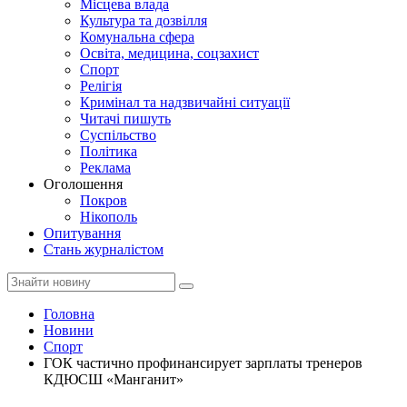
Місцева влада
Культура та дозвілля
Комунальна сфера
Освіта, медицина, соцзахист
Спорт
Релігія
Кримінал та надзвичайні ситуації
Читачі пишуть
Суспільство
Політика
Реклама
Оголошення
Покров
Нікополь
Опитування
Стань журналістом
Головна
Новини
Спорт
ГОК частично профинансирует зарплаты тренеров
КДЮСШ «Манганит»