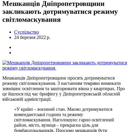
Мешканців Дніпропетровщини
закликають дотримуватися режиму
світломаскування
Суспільство
24 березня 2022 р.
Мешканців Дніпропетровщини просять дотримуватися
режиму світломаскування. З настанням темряви вимикати
зовнішнє освітлення та зашторювати вікна у квартирах. Про
це йшлося під час брифінгу у Дніпропетровській обласній
військовій адміністрації.
«У країні – воєнний стан. Маємо дотримуватися
комендантської години та режиму
світломаскування. Наголошую: гарно освітлений
район, місто, вулиця – прекрасна ціль для
бомбардувальників. Просимо мешканців бути