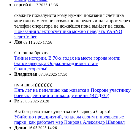
сергей
01.12.2025 13:36
скажите пожалуйста кому нужны показания счётчика
мне или вам его не возможно передать и на запрос через
телефон оператора не дождёшся пока выйдет на связь.
Показания электросчетчика можно передать YASNO
через Viber
Лео
09.11.2025 17:56
Сплошна брехня.
Тайны истории. В 70-х годах на месте города могли
быть карьеры, а Орджоникидзе мог стать
Солнцегорском!
Владислав
07.09.2025 17:50
ну и шиза))))))))))))
Пять лет на пепелище: как живется в Покрове участнику
боевых действий и инвалиду войны (ВИДЕО)
Fr
23.05.2025 23:28
Вы безграмотные существа не Сырко, а Сирко!
Убийство предприятий, тендеры своим и прекрасные
парки: как работает мэр Покрова Александр Шаповал
Денис
16.05.2025 14:26