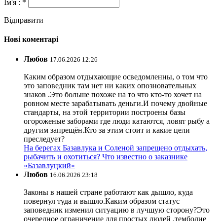
Ім'я : *
Відправити
Нові коментарі
Любов
17.06.2026 12:26
Каким образом отдыхающие осведомленны, о том что
это заповедник там нет ни каких опозновательных
знаков .Это больше похоже на то что кто-то хочет на
ровном месте зарабатывать деньги.И почему двойные
стандарты, на этой территории построены базы
огороженые заборами где люди катаются, ловят рыбу а
другим запрещён.Кто за этим стоит и какие цели
преследует?
На берегах Базавлука и Соленой запрещено отдыхать,
рыбачить и охотиться? Что известно о заказнике
«Базавлуцкий»
Любов
16.06.2026 23:18
Законы в нашей стране работают как дышло, куда
повернул туда и вышло.Каким образом статус
заповедник изменил ситуацию в лучшую сторону?Это
очередное ограничение для простых людей ,темболие