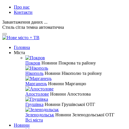
Про нас
Контакти
Завантаження даних ...
Стиль
сітла
темна
автоматична
Головна
Міста
Покров
Новини Покрова та району
Нікополь
Новини Нікополю та ройону
Марганець
Новини Марганцю
Апостолове
Новини Апостолова
Грушівка
Новини Грушівської ОТГ
Зеленодольськ
Новини Зеленодольської ОТГ
Всі міста
Новини