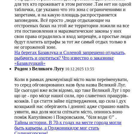
для тех кто проживает в этом ригеоне .Там нет ни одной
таблички, где указано что это зона с ограничениями и
запретами, и на какую площадь распространяется
заповедник. Всё просто ,люди отдыхающие на
отстроеных базах на этой же территории ложили на все
эти постановления и маразматические законы у них
свои права оградились и вход запрещён, а простые люди
будут платить штрафы за тот же самый отдых только в
не огороженой зоне.
На берегах Базавлука и Соленой запрещено отдыхать,
рыбачить и охотиться? Что известно о заказнике
«Базавлуцкий»
Родом з Великого Лугу
10.12.2025 13:55
Коли в рамках декомунізації місто мали переіменувати,
то серед обговорюваних назв була назва Великий Луг.
Це сьогодні вже всім відомо, що таке Великий Луг і про
що це - про місце нашої сили, про славетних пращурів-
козаків. І ця стаття зайве підтвердження, що сила і дух
козацький нас оберігають і донині: адже страшно навіть
уявити, яка доля могла спіткати місто, опинись воно
поміж Капулівкою і Покровським, "біля води ©" .
Тайны истории. В 70-х годах на месте города могли
быть карьеры, а Орджоникидзе мог стать
Солнцегорском!