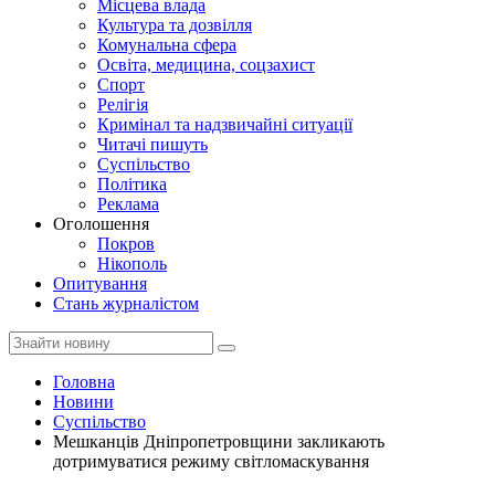
Місцева влада
Культура та дозвілля
Комунальна сфера
Освіта, медицина, соцзахист
Спорт
Релігія
Кримінал та надзвичайні ситуації
Читачі пишуть
Суспільство
Політика
Реклама
Оголошення
Покров
Нікополь
Опитування
Стань журналістом
Головна
Новини
Суспільство
Мешканців Дніпропетровщини закликають
дотримуватися режиму світломаскування