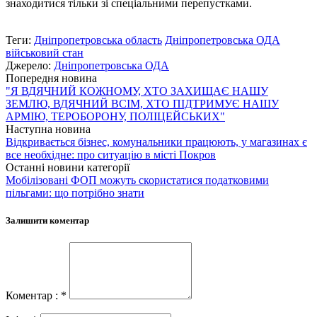
знаходитися тільки зі спеціальними перепустками.
Теги:
Дніпропетровська область
Дніпропетровська ОДА
військовий стан
Джерело:
Дніпропетровська ОДА
Попередня новина
"Я ВДЯЧНИЙ КОЖНОМУ, ХТО ЗАХИЩАЄ НАШУ
ЗЕМЛЮ, ВДЯЧНИЙ ВСІМ, ХТО ПІДТРИМУЄ НАШУ
АРМІЮ, ТЕРОБОРОНУ, ПОЛІЦЕЙСЬКИХ"
Наступна новина
Відкривається бізнес, комунальники працюють, у магазинах є
все необхідне: про ситуацію в місті Покров
Останні новини категорії
Мобілізовані ФОП можуть скористатися податковими
пільгами: що потрібно знати
Залишити коментар
Коментар : *