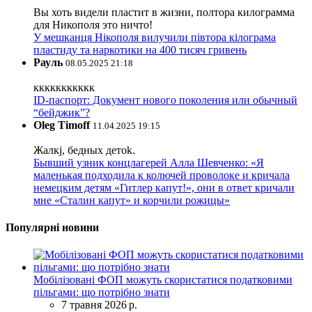
Вы хоть видели пластит в жизни, полтора килограмма
для Никополя это ничто!
У мешканця Нікополя вилучили півтора кілограма
пластиду та наркотики на 400 тисяч гривень
Рауль
08.05.2025 21:18
ккккккккккк
ID-паспорт: Документ нового поколения или обычный
“бейджик”?
Oleg Timoff
11.04.2025 19:15
Жалкj, бедных детok.
Бывший узник концлагерей Алла Шевченко: «Я
маленькая подходила к колючей проволоке и кричала
немецким детям «Гитлер капут!», они в ответ кричали
мне «Сталин капут» и корчили рожицы»
Популярні новини
Мобілізовані ФОП можуть скористатися податковими
пільгами: що потрібно знати
7 травня 2026 р.