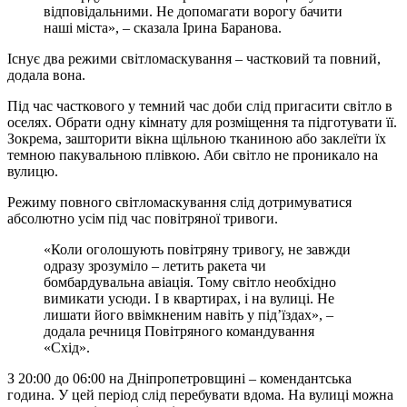
відповідальними. Не допомагати ворогу бачити
наші міста», – сказала Ірина Баранова.
Існує два режими світломаскування – частковий та повний,
додала вона.
Під час часткового у темний час доби слід пригасити світло в
оселях. Обрати одну кімнату для розміщення та підготувати її.
Зокрема, зашторити вікна щільною тканиною або заклеїти їх
темною пакувальною плівкою. Аби світло не проникало на
вулицю.
Режиму повного світломаскування слід дотримуватися
абсолютно усім під час повітряної тривоги.
«Коли оголошують повітряну тривогу, не завжди
одразу зрозуміло – летить ракета чи
бомбардувальна авіація. Тому світло необхідно
вимикати усюди. І в квартирах, і на вулиці. Не
лишати його ввімкненим навіть у під’їздах», –
додала речниця Повітряного командування
«Схід».
З 20:00 до 06:00 на Дніпропетровщині – комендантська
година. У цей період слід перебувати вдома. На вулиці можна